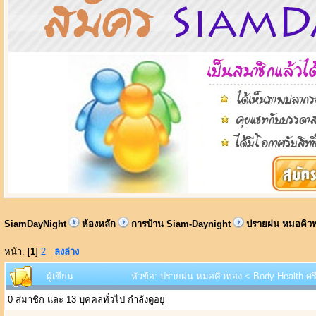
SiamDayNight
ห้องหลัก
การบ้าน Siam-Daynight
ปรายฝน หมอคิวทอ
หน้า: [
1
]
2
ลงล่าง
ผู้เขียน
หัวข้อ: ปรายฝน หมอคิวทอง < Body Health ศรีน
0 สมาชิก และ 13 บุคคลทั่วไป กำลังดูอยู่