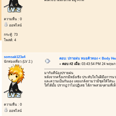
ความหื่น : 0
ออฟไลน์
กระทู้: 73
โพสต์: 4
somsak123a4
ตอบ: ปรายฝน หมอคิวทอง < Body Heal
นักท่องเที่ยว (LV 2.)
«
ตอบ #2 เมื่อ:
03:43:54 PM 24 พฤษภ
มากันที่น้องปรายฝน
หลังจากครั้งแรกมีหยั่งเชิง ประทับใจในฝีมือการน
และความเป็นกันเอง เลยแกล้งถามว่ามีชุดให้ใส่นะ
ใส่ได้มั้ย ปรากฎว่าไม่ปฏิเสธ ได้ภาพสวยๆตามที่เห
ความหื่น : 0
ออฟไลน์