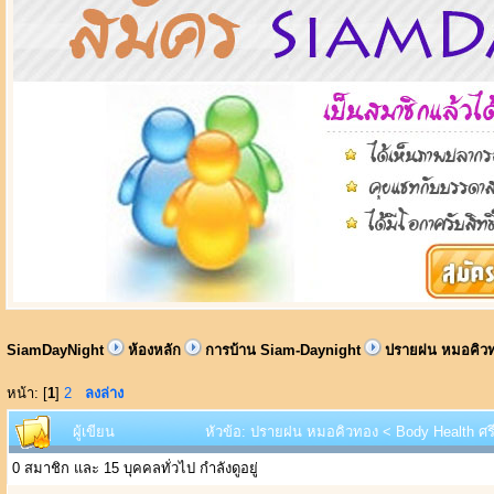
SiamDayNight
ห้องหลัก
การบ้าน Siam-Daynight
ปรายฝน หมอคิวทอ
หน้า: [
1
]
2
ลงล่าง
ผู้เขียน
หัวข้อ: ปรายฝน หมอคิวทอง < Body Health ศรีน
0 สมาชิก และ 15 บุคคลทั่วไป กำลังดูอยู่