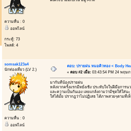
ความหื่น : 0
ออฟไลน์
กระทู้: 73
โพสต์: 4
somsak123a4
ตอบ: ปรายฝน หมอคิวทอง < Body Heal
นักท่องเที่ยว (LV 2.)
«
ตอบ #2 เมื่อ:
03:43:54 PM 24 พฤษภ
มากันที่น้องปรายฝน
หลังจากครั้งแรกมีหยั่งเชิง ประทับใจในฝีมือการน
และความเป็นกันเอง เลยแกล้งถามว่ามีชุดให้ใส่นะ
ใส่ได้มั้ย ปรากฎว่าไม่ปฏิเสธ ได้ภาพสวยๆตามที่เห
ความหื่น : 0
ออฟไลน์