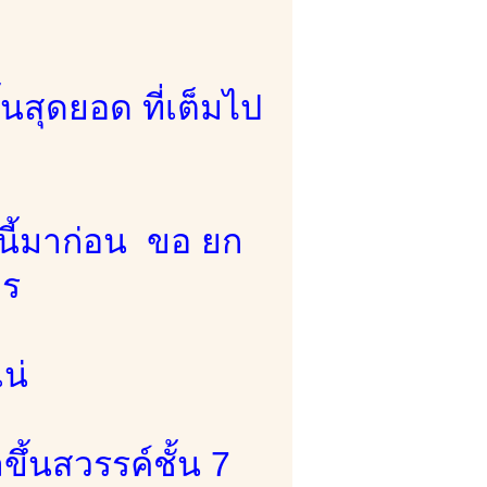
้นสุดยอด ที่เต็มไป
นนี้มาก่อน ขอ ยก
าร
แน่
ึ้นสวรรค์ชั้น 7