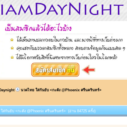
Daynight
นวดไทย ใส่กันยับ <กะตัง @Phoenix ศรีนครินทร์>
ใส่กันยับ <กะตัง @Phoenix ศรีนครินทร์> (อ่าน 84725 ครั้ง)