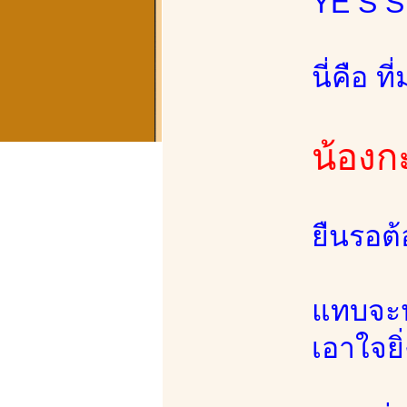
YE S S
นี่คือ 
น้องก
ยืนรอต้
แทบจะป
เอาใจยิ