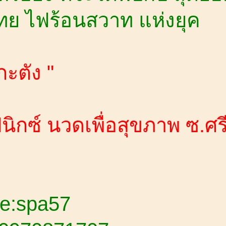
ย ไฟร้อนสวาท แห่งยุค
กะตัง "
ินิกซ์ นวดเพื่อสุขภาพ ซ.ศ
ne:spa57