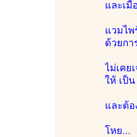
และเมื
แวมไพร์
ด้วยการ
ไม่เคยเ
ให้ เป
และต้อง
โหย... 