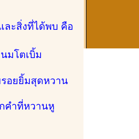
ละสิ่งที่ได้พบ คือ
นมโตเบิ้ม
วยรอยยิ้มสุดหวาน
กคำที่หวานหู