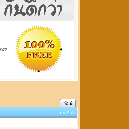
พิมพ์
A
A
A
A