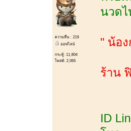
นวดไท
ความหื่น : 219
" น้อง
ออฟไลน์
กระทู้: 11,804
โพสต์: 2,065
ร้าน ฟ
ID Li