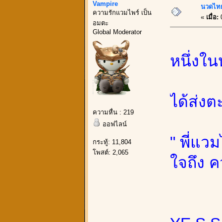
Vampire
นวดไทย
ความรักแวมไพร์ เป็น
«
เมื่อ:
0
อมตะ
Global Moderator
หนึ่งใ
ได้ส่ง
ความหื่น : 219
ออฟไลน์
" พี่แ
กระทู้: 11,804
โพสต์: 2,065
ใจถึง ค