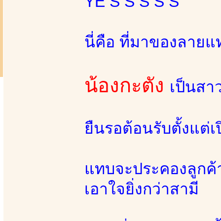
YE S S S S S
นี่คือ ที่มาของลายแท
น้องกะตัง
เป็นสา
ยืนรอต้อนรับตั้งแต่
แทบจะประคองลูกค้า
เอาใจยิ่งกว่าสามี