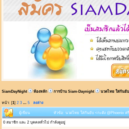
SiamDayNight
ห้องหลัก
การบ้าน Siam-Daynight
นวดไทย ใส่กันยั
หน้า: [
1
]
2
3
...
5
ลงล่าง
ผู้เขียน
หัวข้อ: นวดไทย ใส่กันยับ <กะตัง @Phoenix ศรี
0 สมาชิก และ 2 บุคคลทั่วไป กำลังดูอยู่