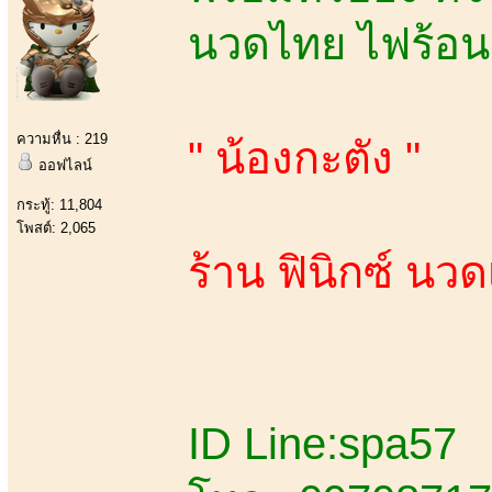
นวดไทย ไฟร้อน
ความหื่น : 219
" น้องกะตัง "
ออฟไลน์
กระทู้: 11,804
โพสต์: 2,065
ร้าน ฟินิกซ์ นวด
ID Line:spa57