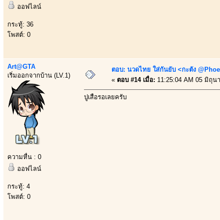
ออฟไลน์
กระทู้: 36
โพสต์: 0
Art@GTA
ตอบ: นวดไทย ใส่กันยับ <กะตัง @Phoe
เริ่มออกจากบ้าน (LV.1)
«
ตอบ #14 เมื่อ:
11:25:04 AM 05 มิถุน
ปูเสื่อรอเลยครับ
ความหื่น : 0
ออฟไลน์
กระทู้: 4
โพสต์: 0