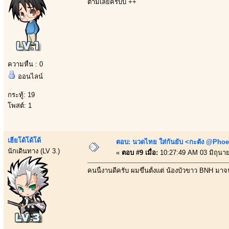
ตามเลยครับบ ++
ความหื่น : 0
ออนไลน์
กระทู้: 19
โพสต์: 1
เฮียโด้โด้โด้
ตอบ: นวดไทย ใส่กันยับ <กะตัง @Phoe
นักเดินทาง (LV 3.)
«
ตอบ #9 เมื่อ:
10:27:49 AM 03 มิถุนา
คนนี้งานดีครับ ผมขึ้นตั้งแต่ น้องบัวขาว BNH มา