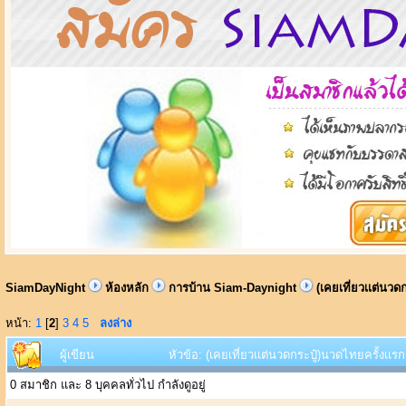
SiamDayNight
ห้องหลัก
การบ้าน Siam-Daynight
(เคยเที่ยวเเต่นวด
หน้า:
1
[
2
]
3
4
5
ลงล่าง
ผู้เขียน
หัวข้อ: (เคยเที่ยวเเต่นวดกระปู๋)นวดไทยครั้งเเร
0 สมาชิก และ 8 บุคคลทั่วไป กำลังดูอยู่