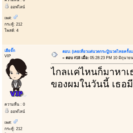
ออฟไลน์
เพศ:
กระทู้: 212
โพสต์: 4
เฮียจั๊ก
ตอบ: (เคยเที่ยวเเต่นวดกระปู๋)นวดไทยครั้งเ
VIP
«
ตอบ #18 เมื่อ:
05:28:23 PM 10 มิถุนายน
ไกลเเค่ไหนก็มาหาเ
ของผมในวันนี้ เธอ
ความหื่น : 0
ออฟไลน์
เพศ:
กระทู้: 212