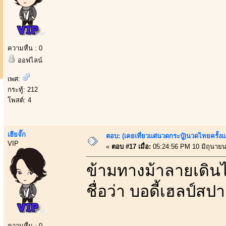
ความหื่น : 0
ออฟไลน์
เพศ:
กระทู้: 212
โพสต์: 4
เฮียจั๊ก
ตอบ: (เคยเที่ยวเเต่นวดกระปู๋)นวดไทยครั้งเ
VIP
«
ตอบ #17 เมื่อ:
05:24:56 PM 10 มิถุนายน
ข้ามทางม้าลายเดินไป
ชื่อว่า บอดี้เฮลป์สป
ความหื่น : 0