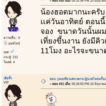
«
ตอบ #20 เมื่อ:
05:32:54 PM 10 มิถุนายน
น้องฮอตมากนะครับ ว
เเค่วันอาทิตย์ ตอนนี
จอง ขนาดวันนั้นผมว
ความหื่น : 0
เที่ยงขึ้นงาน ยังมีค
ออฟไลน์
11โมง อะไรจะขนาด
เพศ:
กระทู้: 212
โพสต์: 4
เฮียจั๊ก
ตอบ: (เคยเที่ยวเเต่นวดกระปู๋)นวดไทยครั้งเ
VIP
«
ตอบ #21 เมื่อ:
05:34:50 PM 10 มิถุนายน