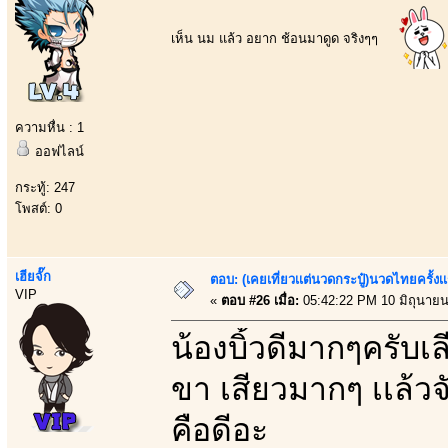
เห็น นม แล้ว อยาก ช้อนมาดูด จริงๆๆ
ความหื่น : 1
ออฟไลน์
กระทู้: 247
โพสต์: 0
เฮียจั๊ก
ตอบ: (เคยเที่ยวเเต่นวดกระปู๋)นวดไทยครั้งเ
VIP
«
ตอบ #26 เมื่อ:
05:42:22 PM 10 มิถุนายน
น้องบิ้วดีมากๆครับเลี
ขา เสียวมากๆ เเล้วจ
คือดีอะ