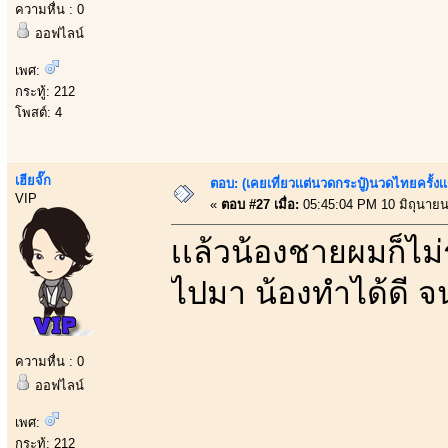
ความหื่น : 0
ออฟไลน์
เพศ:
กระทู้: 212
โพสต์: 4
เฮียจั๊ก
ตอบ: (เคยเที่ยวเเต่นวดกระปู๋)นวดไทยครั้งเ
VIP
«
ตอบ #27 เมื่อ:
05:45:04 PM 10 มิถุนายน
เเล้วน้องชายผมก็ไม่ร
ไปมา น้องทำได้ดี จน
ความหื่น : 0
ออฟไลน์
เพศ:
กระทู้: 212