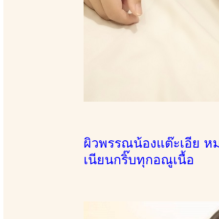
ผิวพรรณน้องแต๊ะเอีย 
เนียนกริ๊บทุกอณูเนื้อ