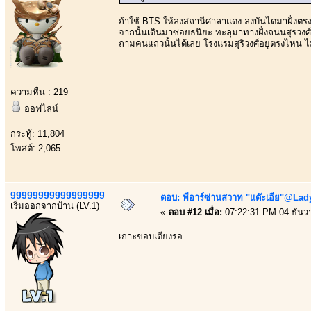
ถ้าใช้ BTS ให้ลงสถานีศาลาแดง ลงบันไดมาฝั่งต
จากนั้นเดินมาซอยธนิยะ ทะลุมาทางฝั่งถนนสุรวงศ์
ถามคนแถวนั้นได้เลย โรงแรมสุริวงศ์อยู่ตรงไหน ไม่
ความหื่น : 219
ออฟไลน์
กระทู้: 11,804
โพสต์: 2,065
ggggggggggggggggg
ตอบ: พีอาร์ซ่านสวาท "แต๊ะเอีย"@Lady
เริ่มออกจากบ้าน (LV.1)
«
ตอบ #12 เมื่อ:
07:22:31 PM 04 ธันว
เกาะขอบเตียงรอ