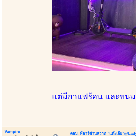
แต่มีกาแฟร้อน และขนม 
Vampire
ตอบ: พีอาร์ซ่านสวาท "แต๊ะเอีย"@Lady