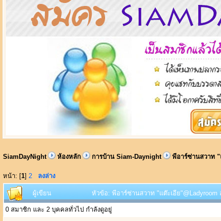
SiamDayNight
ห้องหลัก
การบ้าน Siam-Daynight
พีอาร์ซ่านสวาท "
หน้า: [
1
]
2
ลงล่าง
ผู้เขียน
หัวข้อ: พีอาร์ซ่านสวาท "แต๊ะเอีย"@Ladyroom สุ
0 สมาชิก และ 2 บุคคลทั่วไป กำลังดูอยู่