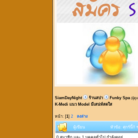
SiamDayNight
ร้านสปา
Funky Spa
(ผู้ด
K-Medi แนว Model มีเสน่ห์สดใส
หน้า: [
1
]
2
ลงล่าง
ผู้เขียน
หัวข้อ: ศุกร์น
0 สมาชิก และ 1 บุคคลทั่วไป กำลังดูอยู่