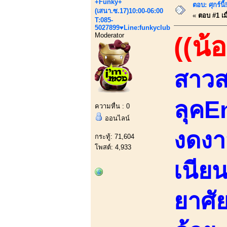
+Funky+
ตอบ: ศุกร์
(เสนา.ซ.17)10:00-06:00
«
ตอบ #1 เมื
T:085-
5027899♥Line:funkyclub
Moderator
((น้
สาวส
ลุคE
ความหื่น : 0
ออนไลน์
งดงา
กระทู้: 71,604
โพสต์: 4,933
เนีย
ยาศัย