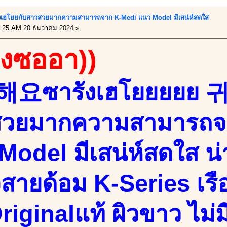
ซารังเฮโยยกับสาวสวยมากความสามารถจาก K-Medi แนว Model มีเสน่ห์สดใส
:25 AM 20 ธันวาคม 2024 »
องซออา))
요ซารังเฮโยยยยย 귀
สวยมากความสามารถจ
Model มีเสน่ห์สดใส น่
จสายด้อม K-Series เรื
riginalแท้ ผิวขาว ไม่