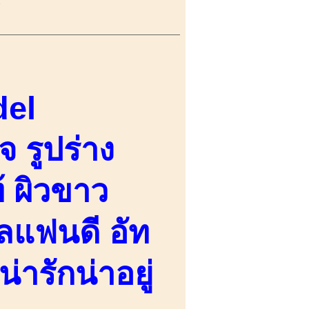
del
 รูปร่าง
้ ผิวขาว
ิลแฟนดี อัท
น่ารักน่าอยู่