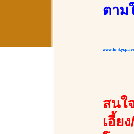
ตามใ
www.funkyspa.v
สนใจ
เอี้ยง