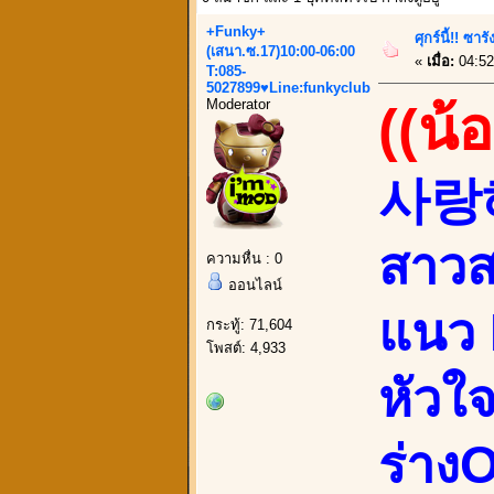
+Funky+
ศุกร์นี้!! 
(เสนา.ซ.17)10:00-06:00
«
เมื่อ:
04:52
T:085-
5027899♥Line:funkyclub
Moderator
((น้
사랑해
สาว
ความหื่น : 0
ออนไลน์
แนว 
กระทู้: 71,604
โพสต์: 4,933
หัวใ
ร่างO