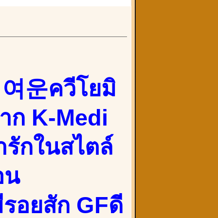
여운ควีโยมิ
าก K-Medi
ารักในสไตล์
อน
มีรอยสัก GFดี