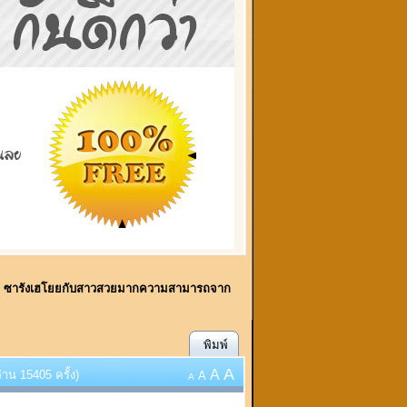
ี้!! ซารังเฮโยยกับสาวสวยมากความสามารถจาก
พิมพ์
A
A
าน 15405 ครั้ง)
A
A