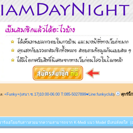
+Funky+(เสนา.ซ.17)10:00-06:00 T:085-5027899♥Line:funkyclub
ศุกร์น
ูแล:
)
ี้!! ซารังเฮโยยกับสาวสวยมากความสามารถจาก K-Medi แนว Model มีเสน่ห์สดใส (อ่