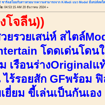
นี้!! ซารังเฮโยยกับสาวสวยมากความสามารถจาก K-Medi แนว Model มีเสน่ห์สดใส
่อ:
04:53:15 AM 20 ธันวาคม 2024 »
องโจลีน))
วยรวยเสน่ห์ สไตล์Mo
ntertain โดดเด่นโดนใจ
ม เรือนร่างOriginalแท
น ไร้รอยสัก GFพร้อม ฟ
เยี่ยม ขี้เล่นเป็นกันเอง 