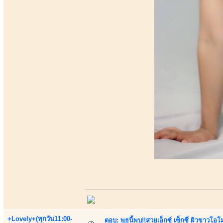
+Lovely+(ทุกวัน11:00-
ตอบ: พุธนี้พบ!!สวยเอ็กซ์ เซ็กซี่ ผิวขาวโ