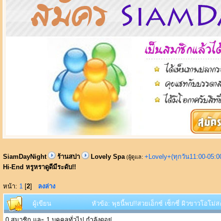
SiamDayNight
ร้านสปา
Lovely Spa
+Lovely+(ทุกวัน11:00-05:
(ผู้ดูแล:
Hi-End หรูหราดูดีมีระดับ!!
หน้า:
1
[
2
]
ลงล่าง
ผู้เขียน
หัวข้อ: พุธนี้พบ!!สวยเอ็กซ์ เซ็กซี่ ผิวขาวโอโม
0 สมาชิก และ 1 บุคคลทั่วไป กำลังดูอยู่