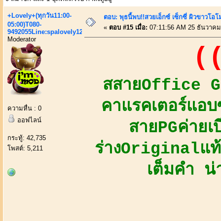
+Lovely+(ทุกวัน11:00-
ตอบ: พุธนี้พบ!!สวยเอ็กซ์ เซ็กซี่ ผิวขาวโ
05:00)T080-
«
ตอบ #15 เมื่อ:
07:11:56 AM 25 ธันวาคม
9492055Line:spalovely123
Moderator
((
สสายOffice Gi
คาแรคเตอร์แอบซ
ความหื่น : 0
ออฟไลน์
สายPGค่ายเบ
กระทู้: 42,735
ร่างOriginalแท้ 
โพสต์: 5,211
เต็มคำ น่