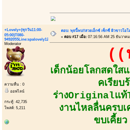
+Lovely+(ทุกวัน11:00-
ตอบ: พุธนี้พบ!!สวยเอ็กซ์ เซ็กซี่ ผิวขาวโ
05:00)T080-
«
ตอบ #17 เมื่อ:
07:16:56 AM 25 ธันวาคม
9492055Line:spalovely123
Moderator
((
เด็กน้อยโลกสดใส
คเรียบร
ความหื่น : 0
ออฟไลน์
ร่างOriginalแท้
กระทู้: 42,735
งานไหลลื่นครบเค
โพสต์: 5,211
ขบเคี้ย