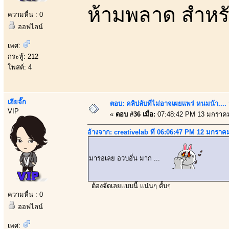
ห้ามพลาด สำหรั
ความหื่น : 0
ออฟไลน์
เพศ:
กระทู้: 212
โพสต์: 4
เฮียจั๊ก
ตอบ: คลิปลับที่ไม่อาจเผยเเพร่ หนมน้า..
VIP
«
ตอบ #36 เมื่อ:
07:48:42 PM 13 มกราคม
อ้างจาก: creativelab ที่ 06:06:47 PM 12 มกราค
มารอเลย อวบอั๋น มาก ...
ต้องจัดเลยเเบบนี้ เเน่นๆ ตั้บๆ
ความหื่น : 0
ออฟไลน์
เพศ: