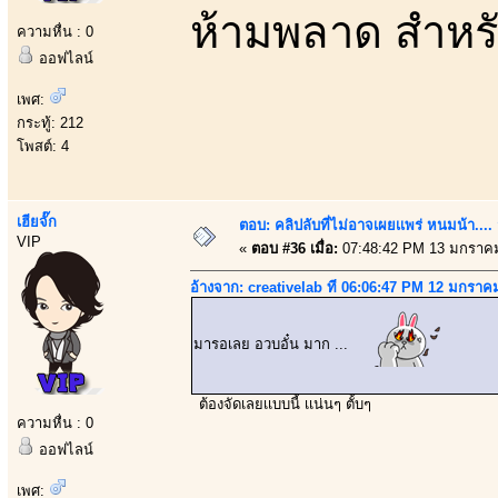
ห้ามพลาด สำหรั
ความหื่น : 0
ออฟไลน์
เพศ:
กระทู้: 212
โพสต์: 4
เฮียจั๊ก
ตอบ: คลิปลับที่ไม่อาจเผยเเพร่ หนมน้า..
VIP
«
ตอบ #36 เมื่อ:
07:48:42 PM 13 มกราคม
อ้างจาก: creativelab ที่ 06:06:47 PM 12 มกราค
มารอเลย อวบอั๋น มาก ...
ต้องจัดเลยเเบบนี้ เเน่นๆ ตั้บๆ
ความหื่น : 0
ออฟไลน์
เพศ: