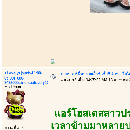
+Lovely+(ทุกวัน11:00-
ตอบ: เสาร์นี้พบสวยเอ็กซ์ เซ็กซี่ ผิวขาวโ
05:00)T080-
«
ตอบ #2 เมื่อ:
04:25:52 AM 18 มกราคม 
9492055Line:spalovely123
Moderator
แอร์โฮสเตสสาวปร
เวลาข้ามมาหลายปร
ความหื่น : 0