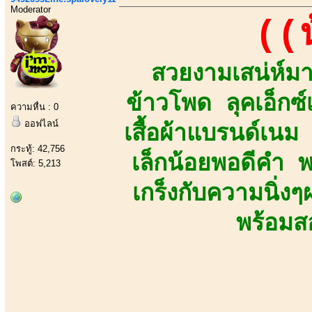
Moderator
((
สวยงามเสน่ห์มาเ
ข้าวโพด ลุคเอ็กซ
ความหื่น : 0
ออฟไลน์
เสื้อผ้าแบรนด์เน
กระทู้: 42,756
เล็กน้อยพอดีคำ 
โพสต์: 5,213
เกร็งกับความนิ่
พร้อมส