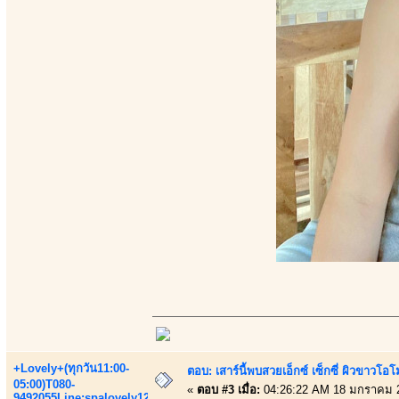
+Lovely+(ทุกวัน11:00-
ตอบ: เสาร์นี้พบสวยเอ็กซ์ เซ็กซี่ ผิวขาวโ
05:00)T080-
«
ตอบ #3 เมื่อ:
04:26:22 AM 18 มกราคม 
9492055Line:spalovely123