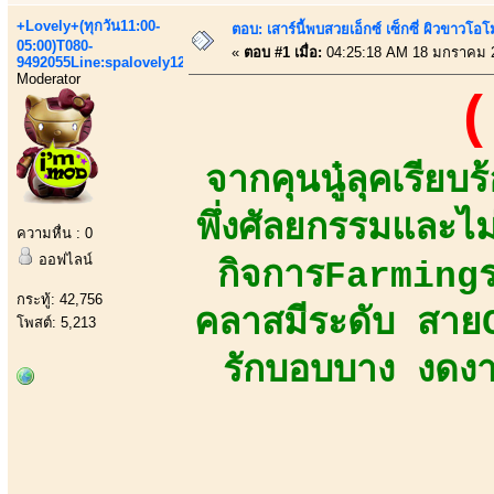
+Lovely+(ทุกวัน11:00-
ตอบ: เสาร์นี้พบสวยเอ็กซ์ เซ็กซี่ ผิวขาวโ
05:00)T080-
«
ตอบ #1 เมื่อ:
04:25:18 AM 18 มกราคม 
9492055Line:spalovely123
Moderator
(
จากคุนนู๋ลุคเรีย
พึ่งศัลยกรรมและไม
ความหื่น : 0
ออฟไลน์
กิจการFarmingร
กระทู้: 42,756
คลาสมีระดับ สายC
โพสต์: 5,213
รักบอบบาง งดงา