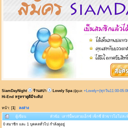
SiamDayNight
ร้านสปา
Lovely Spa
+Lovely+(ทุกวัน11:00-05:
(ผู้ดูแล:
Hi-End หรูหราดูดีมีระดับ!
หน้า: [
1
]
ลงล่าง
ผู้เขียน
หัวข้อ: เสาร์นี้พบสวยเอ็กซ์ เซ็กซี่ ผิวขาวโอโม่ส
0 สมาชิก และ 1 บุคคลทั่วไป กำลังดูอยู่