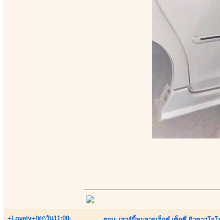
+Lovely+(ทุกวัน11:00-
ตอบ: เสาร์นี้พบสวยเอ็กซ์ เซ็กซี่ ผิวขาวโ