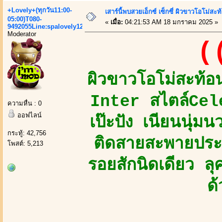
+Lovely+(ทุกวัน11:00-
เสาร์นี้พบสวยเอ็กซ์ เซ็กซี่ ผิวขาวโอโม่ส
05:00)T080-
«
เมื่อ:
04:21:53 AM 18 มกราคม 2025 »
9492055Line:spalovely123
Moderator
(
ผิวขาวโอโม่สะท้อ
Inter สไตล์Cel
ความหื่น : 0
ออฟไลน์
เป๊ะปัง เนียนนุ่ม
กระทู้: 42,756
ติดสายสะพายประ
โพสต์: 5,213
รอยสักนิดเดียว ลุ
ด