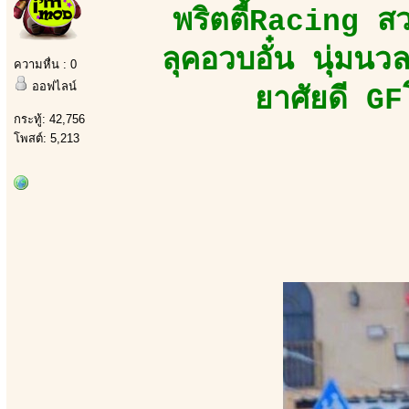
พริตตี้Racing ส
ลุคอวบอั๋น นุ่มน
ความหื่น : 0
ออฟไลน์
ยาศัยดี GF
กระทู้: 42,756
โพสต์: 5,213