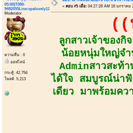
05:00)T080-
«
ตอบ #5 เมื่อ:
04:27:28 AM 18 มกราคม 
9492055Line:spalovely123
Moderator
((
ลูกสาวเจ้าของกิ
น้อยหนุ่มใหญ่
ความหื่น : 0
ออฟไลน์
Adminสาวสะท้าน
กระทู้: 42,756
ได้ใจ สมบูรณ์น่า
โพสต์: 5,213
เดียว มาพร้อมความ