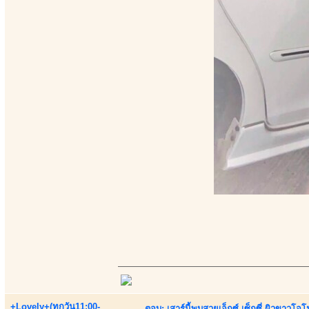
+Lovely+(ทุกวัน11:00-
ตอบ: เสาร์นี้พบสวยเอ็กซ์ เซ็กซี่ ผิวขาวโ