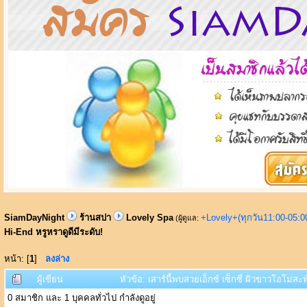
SiamDayNight
ร้านสปา
Lovely Spa
+Lovely+(ทุกวัน11:00-05:
(ผู้ดูแล:
Hi-End หรูหราดูดีมีระดับ!
หน้า: [
1
]
ลงล่าง
ผู้เขียน
หัวข้อ: เสาร์นี้พบสวยเอ็กซ์ เซ็กซี่ ผิวขาวโอโม่ส
0 สมาชิก และ 1 บุคคลทั่วไป กำลังดูอยู่