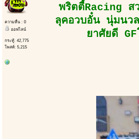
พริตตี้Racing ส
ลุคอวบอั๋น นุ่มน
ความหื่น : 0
ออฟไลน์
ยาศัยดี GF
กระทู้: 42,775
โพสต์: 5,215