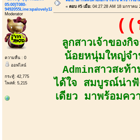
05:00)T080-
«
ตอบ #5 เมื่อ:
04:27:28 AM 18 มกราคม 
9492055Line:spalovely123
Moderator
((
ลูกสาวเจ้าของกิ
น้อยหนุ่มใหญ่
ความหื่น : 0
ออฟไลน์
Adminสาวสะท้าน
กระทู้: 42,775
ได้ใจ สมบูรณ์น่า
โพสต์: 5,215
เดียว มาพร้อมความ