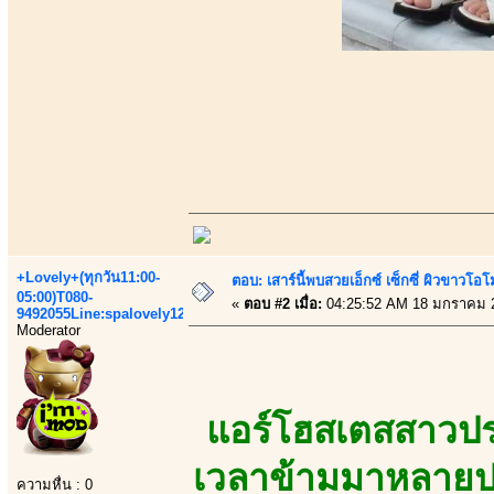
+Lovely+(ทุกวัน11:00-
ตอบ: เสาร์นี้พบสวยเอ็กซ์ เซ็กซี่ ผิวขาวโ
05:00)T080-
«
ตอบ #2 เมื่อ:
04:25:52 AM 18 มกราคม 
9492055Line:spalovely123
Moderator
แอร์โฮสเตสสาวปร
เวลาข้ามมาหลายปร
ความหื่น : 0