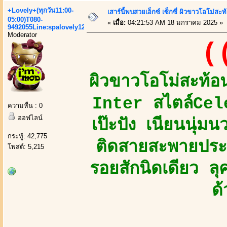
+Lovely+(ทุกวัน11:00-
เสาร์นี้พบสวยเอ็กซ์ เซ็กซี่ ผิวขาวโอโม่ส
05:00)T080-
«
เมื่อ:
04:21:53 AM 18 มกราคม 2025 »
9492055Line:spalovely123
Moderator
(
ผิวขาวโอโม่สะท้อ
Inter สไตล์Cel
ความหื่น : 0
ออฟไลน์
เป๊ะปัง เนียนนุ่ม
กระทู้: 42,775
ติดสายสะพายประ
โพสต์: 5,215
รอยสักนิดเดียว ลุ
ด