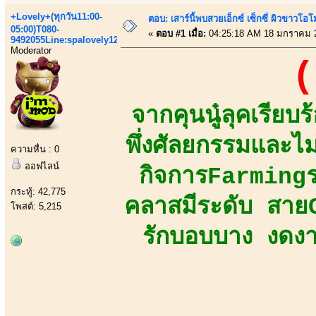
+Lovely+(ทุกวัน11:00-
ตอบ: เสาร์นี้พบสวยเอ็กซ์ เซ็กซี่ ผิวขาวโ
05:00)T080-
«
ตอบ #1 เมื่อ:
04:25:18 AM 18 มกราคม 
9492055Line:spalovely123
Moderator
(
จากคุนนู๋ลุคเรีย
พึ่งศัลยกรรมและไม
ความหื่น : 0
ออฟไลน์
กิจการFarmingร
กระทู้: 42,775
คลาสมีระดับ สายC
โพสต์: 5,215
รักบอบบาง งดงา