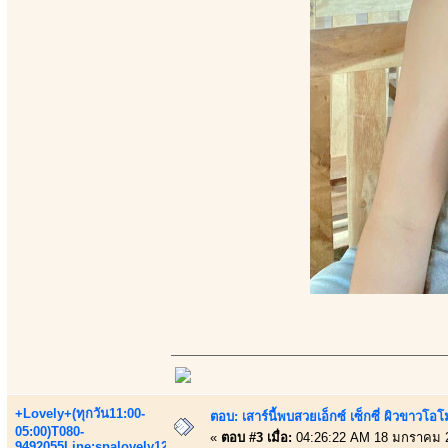
+Lovely+(ทุกวัน11:00-
ตอบ: เสาร์นี้พบสวยเอ็กซ์ เซ็กซี่ ผิวขาวโ
05:00)T080-
«
ตอบ #3 เมื่อ:
04:26:22 AM 18 มกราคม 
9492055Line:spalovely123