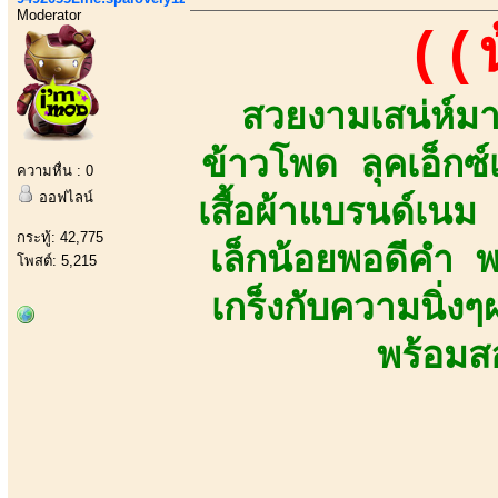
Moderator
((
สวยงามเสน่ห์มาเ
ข้าวโพด ลุคเอ็กซ
ความหื่น : 0
ออฟไลน์
เสื้อผ้าแบรนด์เน
กระทู้: 42,775
เล็กน้อยพอดีคำ 
โพสต์: 5,215
เกร็งกับความนิ่
พร้อมส