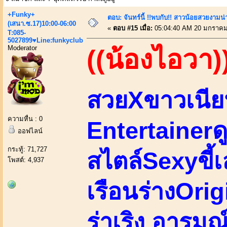
+Funky+
ตอบ: จันทร์นี้ !!พบกับ!! สาวน้อยสวยงามน่า
(เสนา.ซ.17)10:00-06:00
«
ตอบ #15 เมื่อ:
05:04:40 AM 20 มกราคม
T:085-
5027899♥Line:funkyclub
Moderator
((น้องไอวา)
สวยXขาวเนีย
ความหื่น : 0
Entertainerด
ออฟไลน์
กระทู้: 71,727
สไตล์Sexyขี้เ
โพสต์: 4,937
เรือนร่างOrig
ร่าเริง อารมณ์