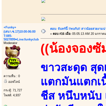
+Funky+
ตอบ: จันทร์นี้ !!พบกับ!! สาวน้อยสวยงามน่า
(เสนา.ซ.17)10:00-06:00
«
ตอบ #16 เมื่อ:
05:05:13 AM 20 มกราคม
T:085-
5027899♥Line:funkyclub
Moderator
((น้องจองซั
ขาวสะดุด สุดเ
ความหื่น : 0
แตกมันแตกเนื
ออฟไลน์
กระทู้: 71,727
ชีส หนึบหนับ 
โพสต์: 4,937