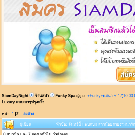
SiamDayNight
ร้านสปา
Funky Spa
+Funky+(เสนา.ซ.17)10:00-
(ผู้ดูแล:
Luxury แบบเบาๆฟรุงฟริ้ง
หน้า:
1
[
2
]
ลงล่าง
ผู้เขียน
หัวข้อ: จันทร์นี้ !!พบกับ!! สาวน้อยสวยงามน่ารัก
0 สมาชิก และ 7 บุคคลทั่วไป กำลังดูอยู่