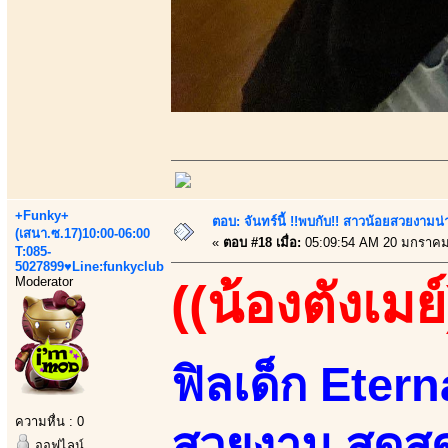
+Funky+
ตอบ: จันทร์นี้ !!พบกับ!! สาวน้อยสวยงามน่า
(เสนา.ซ.17)10:00-06:00
«
ตอบ #18 เมื่อ:
05:09:54 AM 20 มกราคม
T:085-
5027899♥Line:funkyclub
Moderator
((น้องตังเมย์
ฟิลเด็ก Eterna
ความหื่น : 0
สวยงาม สุดสด
ออฟไลน์