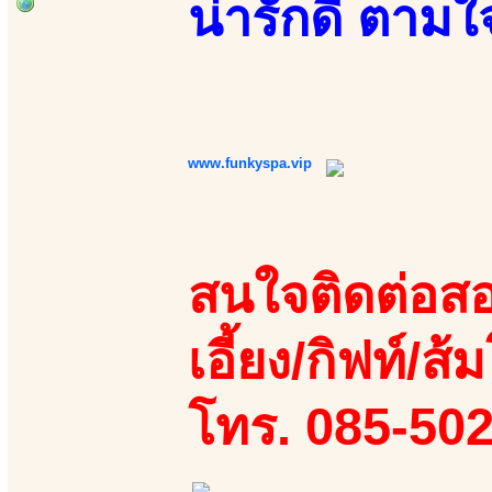
น่ารักดี ตามใจ
www.funkyspa.vip
สนใจติดต่อสอ
เอี้ยง/กิฟท์/ส้ม
โทร. 085-50