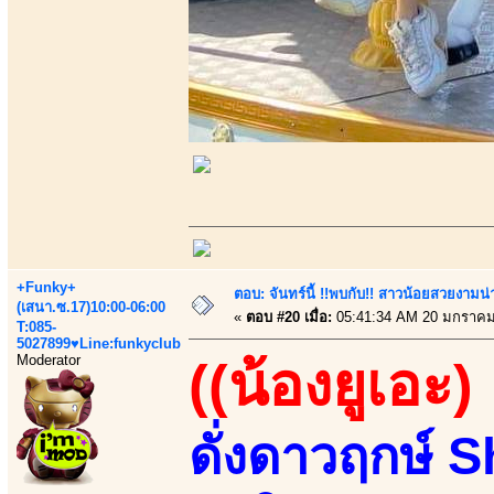
+Funky+
ตอบ: จันทร์นี้ !!พบกับ!! สาวน้อยสวยงามน่า
(เสนา.ซ.17)10:00-06:00
«
ตอบ #20 เมื่อ:
05:41:34 AM 20 มกราคม
T:085-
5027899♥Line:funkyclub
Moderator
((น้องยูเอะ)
ดั่งดาวฤกษ์ 