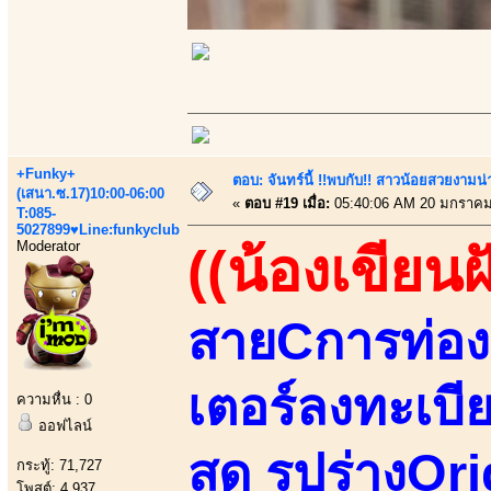
+Funky+
ตอบ: จันทร์นี้ !!พบกับ!! สาวน้อยสวยงามน่า
(เสนา.ซ.17)10:00-06:00
«
ตอบ #19 เมื่อ:
05:40:06 AM 20 มกราคม
T:085-
5027899♥Line:funkyclub
Moderator
((น้องเขียนฝ
สายCการท่อง
เตอร์ลงทะเบี
ความหื่น : 0
ออฟไลน์
สด รูปร่างOri
กระทู้: 71,727
โพสต์: 4,937