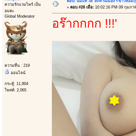
ตอบ: นมแท้ 38"สะท้านเมือง <ข้าวหอม@
ความรักแวมไพร์ เป็น
«
ตอบ #28 เมื่อ:
10:02:16 PM 09 กุมภาพั
อมตะ
Global Moderator
อร๊ากกกก !!!'
ความหื่น : 219
ออนไลน์
กระทู้: 11,804
โพสต์: 2,065