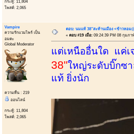
กระทู้: 11,804
โพสต์: 2,065
Vampire
ตอบ: นมแท้ 38"สะท้านเมือง <ข้าวหอม@
ความรักแวมไพร์ เป็น
«
ตอบ #19 เมื่อ:
09:24:39 PM 08 กุมภาพั
อมตะ
Global Moderator
แต่เหนืออื่นใด แค
38"
ใหญ่ระดับบิ๊กซ
แท้ ยิ่งนัก
ความหื่น : 219
ออนไลน์
กระทู้: 11,804
โพสต์: 2,065