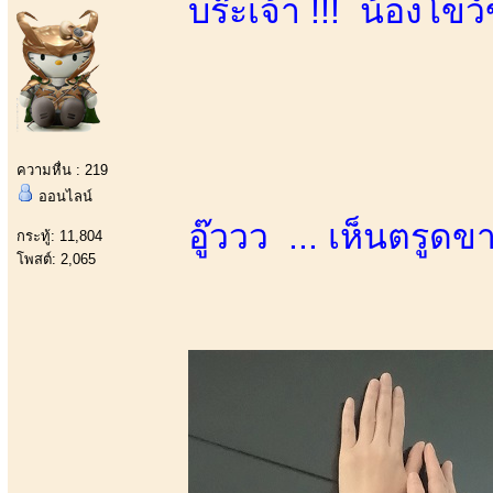
บร๊ะเจ้า !!! น้องโขว
ความหื่น : 219
ออนไลน์
อู๊ววว ... เห็นตรูดข
กระทู้: 11,804
โพสต์: 2,065