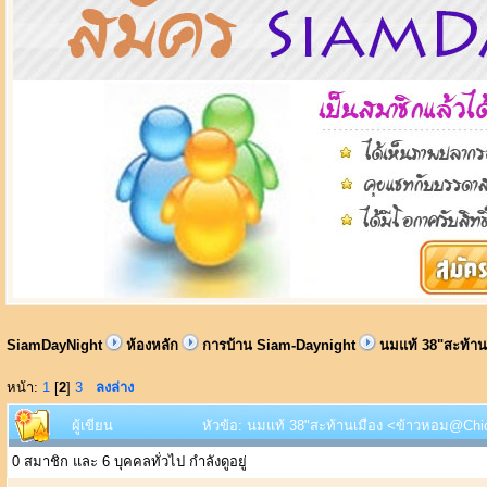
SiamDayNight
ห้องหลัก
การบ้าน Siam-Daynight
นมแท้ 38"สะท้าน
หน้า:
1
[
2
]
3
ลงล่าง
ผู้เขียน
หัวข้อ: นมแท้ 38"สะท้านเมือง <ข้าวหอม@Chic 
0 สมาชิก และ 6 บุคคลทั่วไป กำลังดูอยู่