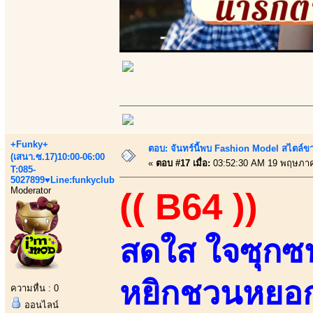
+Funky+
ตอบ: จันทร์นี้พบ Fashion Model สไตล์ขา
(เสนา.ซ.17)10:00-06:00
«
ตอบ #17 เมื่อ:
03:52:30 AM 19 พฤษภาค
T:085-
5027899♥Line:funkyclub
Moderator
(( B64 ))
สดใส ใจซุกซน
หยิกชวนหยอก 
ความหื่น : 0
ออนไลน์