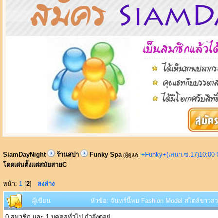
SiamDayNight
ร้านสปา
Funky Spa
+Funky+(เสนา.ซ.17)10:00-
(ผู้ดูแล:
โดดเด่นตั้งแต่สมัยสายC
หน้า:
1
[
2
]
ลงล่าง
ผู้เขียน
หัวข้อ: จันทร์นี้พบ Fashion Model สไตล์ขาวสว
0 สมาชิก และ 1 บุคคลทั่วไป กำลังดูอยู่