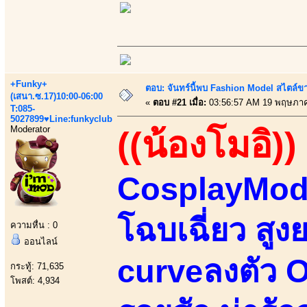
+Funky+
ตอบ: จันทร์นี้พบ Fashion Model สไตล์ขา
(เสนา.ซ.17)10:00-06:00
«
ตอบ #21 เมื่อ:
03:56:57 AM 19 พฤษภาค
T:085-
5027899♥Line:funkyclub
Moderator
((น้องโมอิ))
CosplayMode
โฉบเฉี่ยว สูง
ความหื่น : 0
ออนไลน์
curveลงตัว Or
กระทู้: 71,635
โพสต์: 4,934