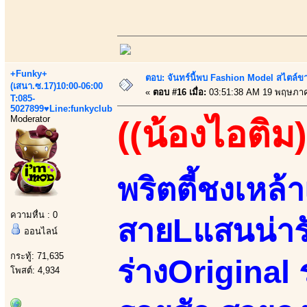
+Funky+
ตอบ: จันทร์นี้พบ Fashion Model สไตล์ขา
(เสนา.ซ.17)10:00-06:00
«
ตอบ #16 เมื่อ:
03:51:38 AM 19 พฤษภาค
T:085-
5027899♥Line:funkyclub
Moderator
((น้องไอติม)
พริตตี้ชงเหล้า
ความหื่น : 0
สายLแสนน่ารั
ออนไลน์
กระทู้: 71,635
ร่างOriginal ร
โพสต์: 4,934