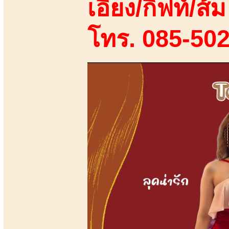
เอี้ยง/กิฟท์/ส้ม
โทร. 085-50