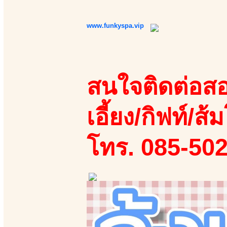
www.funkyspa.vip
สนใจติดต่อสอ
เอี้ยง/กิฟท์/ส้ม
โทร. 085-50