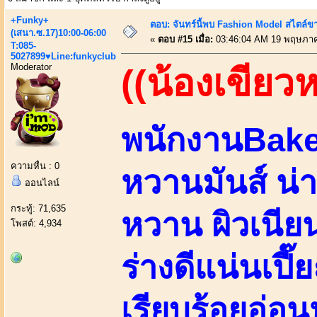
+Funky+
ตอบ: จันทร์นี้พบ Fashion Model สไตล์ขา
(เสนา.ซ.17)10:00-06:00
«
ตอบ #15 เมื่อ:
03:46:04 AM 19 พฤษภาค
T:085-
5027899♥Line:funkyclub
Moderator
((น้องเขียว
พนักงานBake
ความหื่น : 0
หวานมันส์ น่
ออนไลน์
กระทู้: 71,635
หวาน ผิวเนียนน
โพสต์: 4,934
ร่างดีแน่นเปี๊
เรียบร้อยอ่