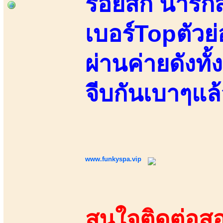
รอยสัก น่ารั
เบอร์Topตัวย
ผ่านค่ายดังทั้
จีบกันเบาๆแล
www.funkyspa.vip
สนใจติดต่อสอ