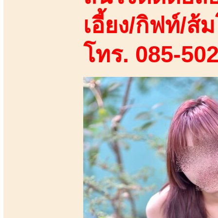
เอี้ยง/กิฟท์/ส้ม
โทร. 085-50