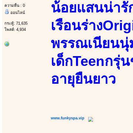
น้อยแสนน่ารั
ความหื่น : 0
ออนไลน์
เรือนร่างOrigi
กระทู้: 71,635
โพสต์: 4,934
พรรณเนียนนุ่ม
เด็กTeenกรุ่น
อายุยืนยาว
www.funkyspa.vip