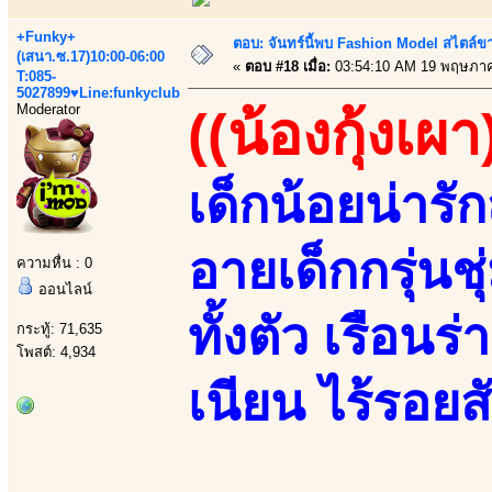
+Funky+
ตอบ: จันทร์นี้พบ Fashion Model สไตล์ขา
(เสนา.ซ.17)10:00-06:00
«
ตอบ #18 เมื่อ:
03:54:10 AM 19 พฤษภาค
T:085-
5027899♥Line:funkyclub
Moderator
((น้องกุ้งเผา
เด็กน้อยน่ารั
อายเด็กกรุ่นชุ
ความหื่น : 0
ออนไลน์
ทั้งตัว เรือน
กระทู้: 71,635
โพสต์: 4,934
เนียน ไร้รอยสั