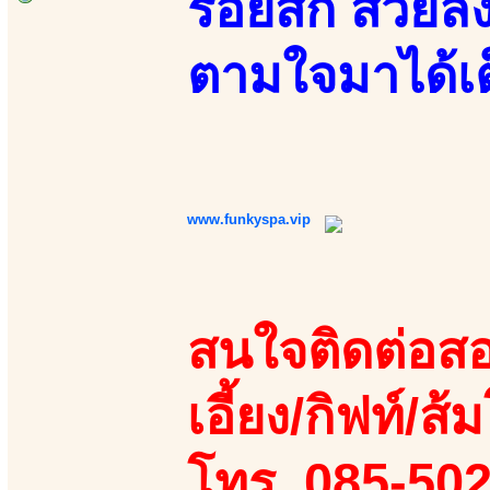
รอยสัก สวยลง
ตามใจมาได้เต
www.funkyspa.vip
สนใจติดต่อสอ
เอี้ยง/กิฟท์/ส้ม
โทร. 085-50