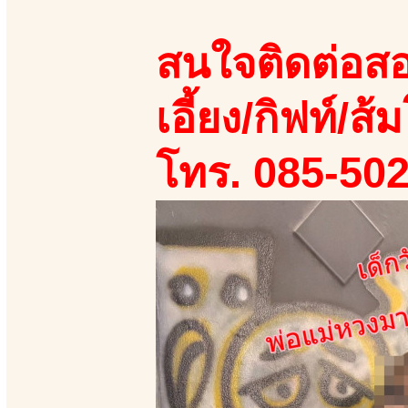
สนใจติดต่อสอ
เอี้ยง/กิฟท์/ส้ม
โทร. 085-50