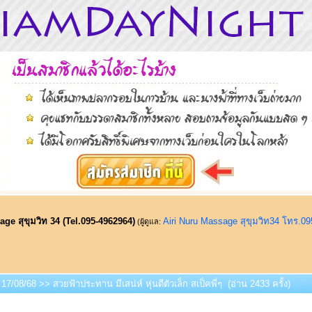
ge สุขุมวิท 34 (Tel.095-4962964)
Airi Nuru Massage สุขุมวิท34 โทร.0
(ผู้ดูแล:
17/08/68 >> สวยฟ้าประทาน มีเสน่ห์ หุ่นดีตัวเล็ก สเป็คพี่ๆ (อ่าน 2433 ครั้ง)