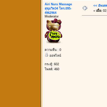
Airi Nuru Massage
<< อัพเดท 
สุขุมวิท34 โทร.095-
«
เมื่อ:
02:
4962964
Moderator
ความหื่น : 0
ออฟไลน์
กระทู้: 602
โพสต์: 460