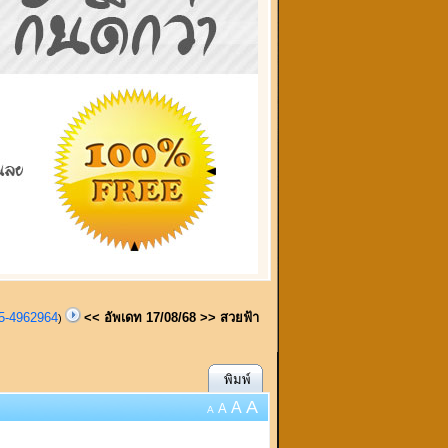
95-4962964
<< อัพเดท 17/08/68 >> สวยฟ้า
)
พิมพ์
A
A
A
A