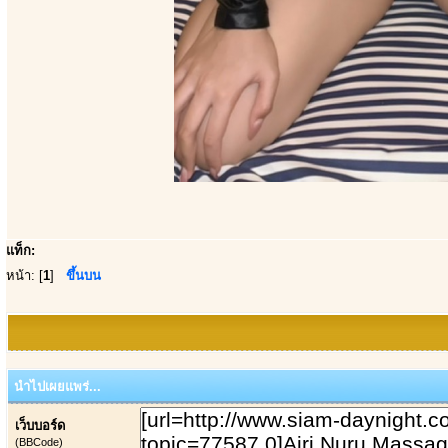
แท็ก:
หน้า: [
1
]
ขึ้นบน
นำไปเผยแพร่...
เว็บบอร์ด
(BBCode)