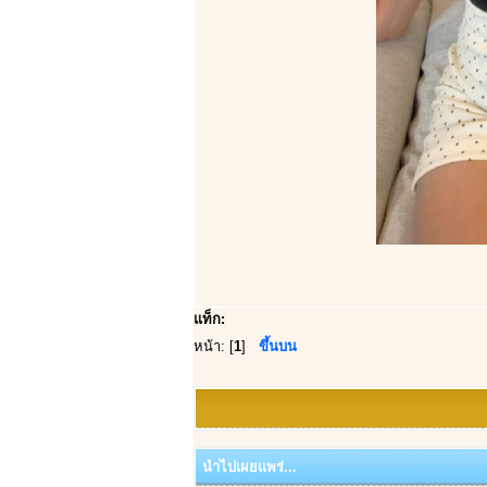
แท็ก:
หน้า: [
1
]
ขึ้นบน
นำไปเผยแพร่...