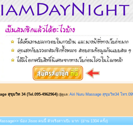
ge สุขุมวิท 34 (Tel.095-4962964)
Airi Nuru Massage สุขุมวิท34 โทร.0
(ผู้ดูแล:
 Massage>> น้อง Jisoo คนนี้ ตัวจริงสาวเป๊ะ มาก (อ่าน 1304 ครั้ง)