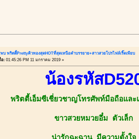
ี้!พบ พริตตี้PrettyคิวทองสุดHOTที่สุดเหนือคำบรรยาย+สาวสวยโปรไฟล์เริ๊ดเพียบ
่อ:
01:45:26 PM 11 มกราคม 2019 »
น้องรหัสD52
พริตตี้เอ็มซีเชี่ยวชาญโทรศัพท์มือถือและ
ขาวสวยหมวยอึ๋ม ตัวเล็ก
น่ารักฉะฉาน มีความตั้งใจ