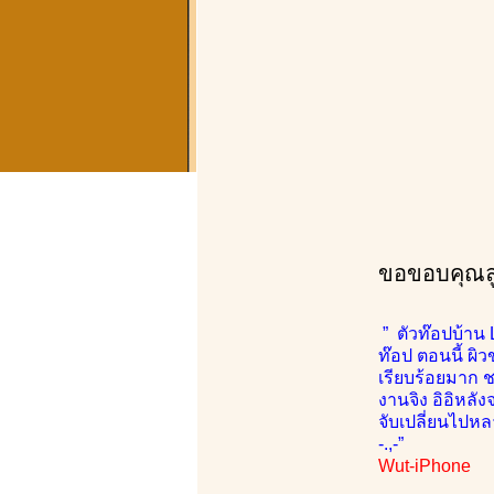
ขอขอบคุณลูก
” ตัวท๊อปบ้าน 
ท๊อป ตอนนี้ ผ
เรียบร้อยมาก ช
งานจิง อิอิหลั
จับเปลี่ยนไปหล
-.,-”
Wut-iPhone