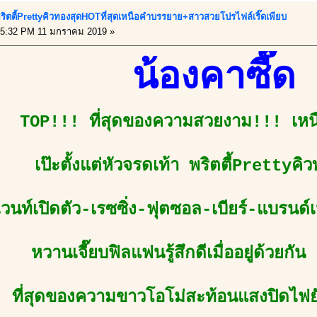
 พริตตี้PrettyคิวทองสุดHOTที่สุดเหนือคำบรรยาย+สาวสวยโปรไฟล์เริ๊ดเพียบ
5:32 PM 11 มกราคม 2019 »
น้องคาซี๊ด
TOP!!! ที่สุดของความสวยงาม!!! เห
เป๊ะตั้งแต่หัวจรดเท้า พริตตี้Prettyคิ
อีเวนท์เปิดตัว-เรซซิ่ง-ฟุตซอล-เบียร์-แบรนด
หวานเจี๊ยบฟิลแฟนรู้สึกดีเมื่ออยู่ด้วยกั
ที่สุดของความขาวโอโม่สะท้อนแสงปิดไฟย