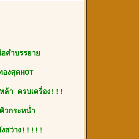
นือคำบรรยาย
วทองสุดHOT
์เหล้า ครบเครื่อง!!!
น คิวกระหน่ำ
ังสว่าง!!!!!