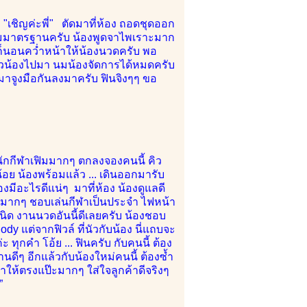
"เชิญค่ะพี่" ตัดมาที่ห้อง ถอดชุดออก
ามมาตรฐานครับ น้องพูดจาไพเราะมาก
 ก็นอนคว่ำหน้าให้น้องนวดครับ พอ
็นัวน้องไปมา นมน้องจัดการได้หมดครับ
งมาจูงมือกันลงมาครับ ฟินจิงๆๆ ขอ
ุ่นนักกีฬาเฟิมมากๆ ตกลงจองคนนี้ คิว
อย น้องพร้อมแล้ว ... เดินออกมารับ
องมีอะไรดีแน่ๆ มาที่ห้อง น้องดูแลดี
ิมมากๆ ชอบเล่นกีฬาเป็นประจำ ไฟหน้า
นิด งานนวดอันนี้ดีเลยครับ น้องชอบ
Body แต่จากฟิวล์ ที่นัวกับน้อง นี่แถบจะ
ุกคำ โอ้ย ... ฟินครับ กับคนนี้ ต้อง
ดีๆ อีกแล้วกับน้องใหม่คนนี้ ต้องซ้ำ
ให้ตรงแป๊ะมากๆ ใส่ใจลูกค้าดีจริงๆ
”