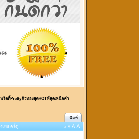
บ พริตตี้PrettyคิวทองสุดHOTที่สุดเหนือคำ
พิมพ์
A
A
4848 ครั้ง)
A
A