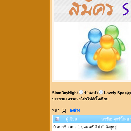
SiamDayNight
ร้านสปา
Lovely Spa
(ผู้ด
บรรยาย+สาวสวยโปรไฟล์เริ๊ดเพียบ
หน้า: [
1
]
ลงล่าง
ผู้เขียน
หัวข้อ: ศุกร์นี้!
0 สมาชิก และ 1 บุคคลทั่วไป กำลังดูอยู่