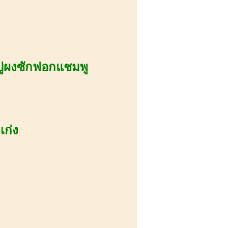
ู่ผงซักฟอกแชมพู
เก่ง