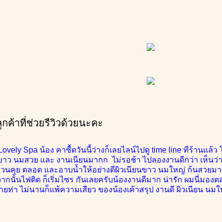
ค้าที่ช่วยรีวิวด้วยนะคะ
Lovely Spa น้อง คาซื้ดวันนี้ว่างก็เลยไลน์ไปดู time line ทีร้านแ
ิวขาว นมสวย และ งานเนียนมากก ไม่รอช้า ไปลองงานดีกว่า เห็นว่
วนคุย ตลอด และอาบน้ำให้อย่างดีผิวเนียนขาว นมใหญ่ ก้นสวยมาถึง
งจากนั้นไฟติด ก็เริ่มไซร กันเลยครับน้องงานดีมาก น่ารัก ผมนี่ม
ายท่า ไม่นานก็แพ้ความเสียว ของน้องเค้าสรุป งานดี ผิวเนียน นม