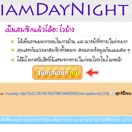
+Lovely+(ทุกวัน11:00-05:00)T080-9492055Line:spalovely123
ศุกร์นี้!พ
ูแล:
)
พบ พริตตี้PrettyคิวทองสุดHOTที่สุดเหนือคำบรรยาย+สาวสวยโปรไฟล์เริ๊ดเพียบ (อ่าน 