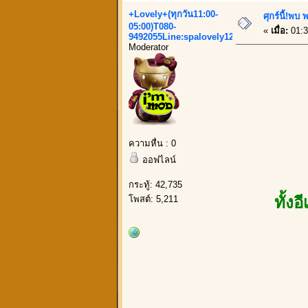
+Lovely+(ทุกวัน11:00-
ศุกร์นี้!พบ
05:00)T080-
«
เมื่อ:
01:3
9492055Line:spalovely123
Moderator
ความหื่น : 0
ออฟไลน์
กระทู้: 42,735
โพสต์: 5,211
ทั้ง