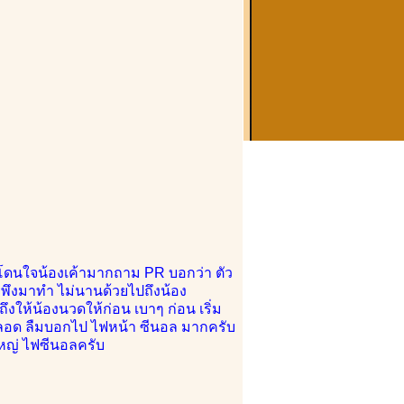
ล้ว โดนใจน้องเค้ามากถาม PR บอกว่า ตัว
าพึงมาทำ ไม่นานด้วยไปถึงน้อง
ให้น้องนวดให้ก่อน เบาๆ ก่อน เริ่ม
องตลอด ลืมบอกไป ไฟหน้า ซีนอล มากครับ
ใหญ่ ไฟซีนอลครับ