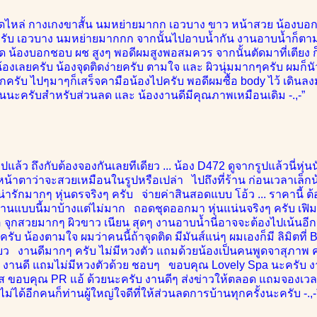
ปิดไหล่ กางเกงขาสั้น นมหย่ายมากก เอวบาง ขาว หน้าสวย น้องบอก 
ครับ เอวบาง นมหย่ายมากกก จากนั้นไปอาบน้ำกัน งานอาบน้ำก็ต
ลอด น้องบอกชอบ ผช สูงๆ พอดีผมสูงพอสมควร จากนั้นตัดมาที่เตียง
้องเลยครับ น้องจุดติดง่ายครับ ตามใจ และ ผิวนุ่มมากๆครับ ผมก
กครับ ไปๆมาๆก็เสร็จคามือน้องไปครับ พอดีผมซื้อ body ไว้ เดินล
นะครับสำหรับส่วนลด และ น้องงานดีมีคุณภาพเหมือนเดิม -.,-”
ูปแล้ว ถึงกับต้องจองกันเลยทีเดียว ... น้อง D472 ดูจากรูปแล้วนี่ห
หน้าตาว่าจะสวยเหมือนในรูปหรือเปล่า ไปถึงที่ร้าน ก่อนเวลาเล็กน้
น่ารักมากๆ หุ่นดรจริงๆ ครับ จ่ายค่าสินสอดแบบ โอ้ว ... ราคานี้ ต้
นงานแบบนี้มาบ้างแต่ไม่มาก ถอดชุดออกมา หุ่นแน่นจริงๆ ครับ เฟ
อ จุกสวยมากๆ ผิวขาว เนียน สุดๆ งานอาบน้ำนี่อาจจะต้องไปเน้นอีก
ีครับ น้องตามใจ ผมว่าคนนี้ถ้าจุดติด มีมันส์แน่ๆ ผมเองก็มี ลิมิตที่ 
ว งานดีมากๆ ครับ ไม่มีหวงตัว แถมด้วยน้องเป็นคนพูดจาสุภาพ ค่ะ ท
ี งานดี แถมไม่มีหวงตัวด้วย ชอบๆ ขอบคุณ Lovely Spa นะครับ งาน
าส ขอบคุณ PR แอ้ ด้วยนะครับ งานดีๆ ส่งข่าวให้ตลอด แถมจองเวลา
ม่ได้อีกคนก็ท่านผู้ใหญ่ใจดีที่ให้ส่วนลดการบ้านทุกครั้งนะครับ -.,-