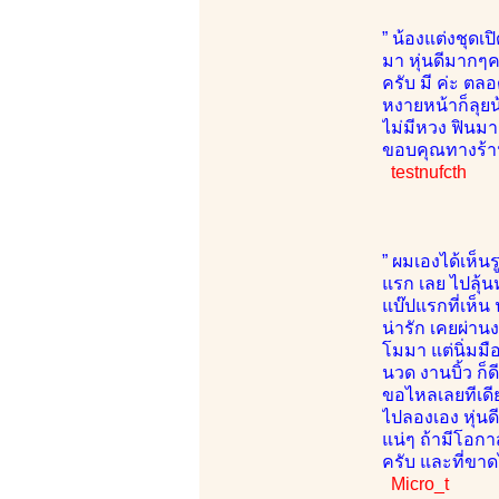
” น้องแต่งชุดเ
มา หุ่นดีมากๆ
ครับ มี ค่ะ ต
หงายหน้าก็ลุยน
ไม่มีหวง ฟินมา
ขอบคุณทางร้าน
testnufcth
” ผมเองได้เห็นร
แรก เลย ไปลุ้น
แบ๊ปแรกที่เห็น 
น่ารัก เคยผ่า
โมมา แต่นิ่มมื
นวด งานบิ้ว ก็ด
ขอไหลเลยทีเดีย
ไปลองเอง หุ่นด
แน่ๆ ถ้ามีโอก
ครับ และที่ขาดไ
Micro_t