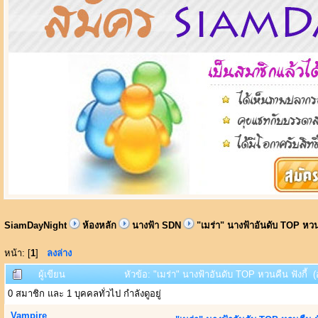
SiamDayNight
ห้องหลัก
นางฟ้า SDN
"เมร่า" นางฟ้าอันดับ TOP หวนค
หน้า: [
1
]
ลงล่าง
ผู้เขียน
หัวข้อ: "เมร่า" นางฟ้าอันดับ TOP หวนคืน ฟังกี้ (อ
0 สมาชิก และ 1 บุคคลทั่วไป กำลังดูอยู่
Vampire