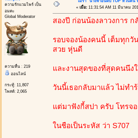
"เมร่า" นางฟ้าอันดับ TOP หวนคืน ฟั
ความรักแวมไพร์ เป็น
«
เมื่อ:
11:31:54 AM 11 มีนาคม 20
อมตะ
Global Moderator
สองปี ก่อนน้องลาวงการ กล
รอบจองน้องคนนี้ เต็มทุกวัน
สวย หุ่นดี
ความหื่น : 219
และงานสุดของที่สุดคนนึง
ออนไลน์
กระทู้: 11,807
วันนี้เธอกลับมาแล้ว ไม่ทำร
โพสต์: 2,065
แต่มาฟังกี้สปา ครับ โทรจอ
ในชือเป็นระหัส ว่า S707