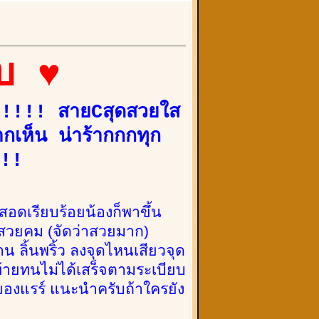
ยบ ♥
!!!!!! สายCสุดสวยใส
ากเห็น น่าร้ากกกทุก
!!!
นสอดเรียบร้อยน้องก็พาขึ้น
ี สวยคม (จัดว่าสวยมาก)
 ลิ้นพริ้ว ลงจุดไหนเสียวจุด
้ายทนไม่ได้เสร็จตามระเบียบ
ง ของแรร์ แนะนำครับถ้าใครยัง