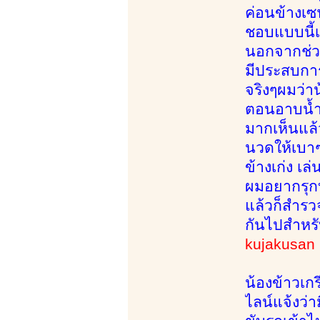
ค่อนข้างเซ
ชอบแบบนี้เล
นอกจากช่วง
มีประสบการ
จริงๆผมว่า
ตอนอาบน้ำ
มากเห็นแล้
นวดให้เบาๆ 
ข้างเก่ง เล
ผมอยากรุกบ
แล้วก็สำรว
กันไปสำหรั
kujakusan
น้องข้าวเก
ไลน์แจ้งว่า