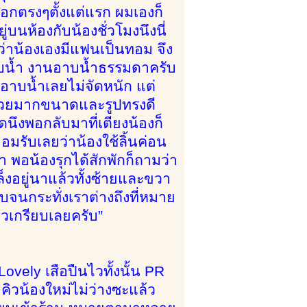
บอกตรงๆตั้งแต่แรก ผมเองก็
บนห้องกับน้องชั่วโมงนึงนี่
่าน้องเองมีแฟนเป็นทอม จึง
อาบน้ำ งานอาบน้ำธรรมดาครับ
อาบน้ำเลยไม่จัดหนัก แต่
สวยมากขนาดและรูปทรงดี
ึงพอกลับมาที่เตียงน้องก็
อมรับเลยว่าน้องใช้ลิ้นค่อน
า พอน้องรุกได้สักพักก็ถามว่า
็งอยู่นาแล้วทั้งซ้ายและขวา
บจนกระทั่งเราต่างถึงที่หมาย
วเกรียบเลยครับ”
ovely เสือปืนไวทั้งนั้น PR
 คิวน้องใหม่ไม่ว่างซะแล้ว