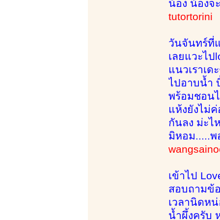
น้อง น้องจ
tutortorini
วันจันทร์ท
เลยแวะไปlov
แนวเราเดะๆอ
ไปอาบน้ำ บิ
พร้อมชอนไช
แห้งยังไม่ค
กันลง ม่ะไห
มิหอม.....
wangsai
เข้าไป Lov
สอบถามข้อม
เวลานิดหน่อ
น้ำผึ้งครับ