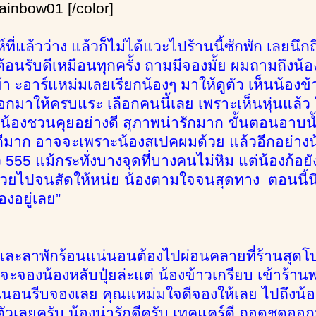
ainbow01 [/color]
์ที่แล้วว่าง แล้วก็ไม่ได้แวะไปร้านนี้ซักพัก เลยนึก
้อนรับดีเหมือนทุกครั้ง ถามมีจองมั้ย ผมถามถึงน้อง
ข้า ะอาร์แหม่มเลยเรียกน้องๆ มาให้ดูตัว เห็นน้อง
อกมาให้ครบแระ เลือกคนนี้เลย เพราะเห็นหุ่นแล้ว
งน้องชวนคุยอย่างดี สุภาพน่ารักมาก ขั้นตอนอาบ
สิ ดีมาก อาจจะเพราะน้องสเปคผมด้วย แล้วอีกอย่างน
ตัว 555 แม้กระทั่งบางจุดที่บางคนไม่หิม แต่น้องก้อย
่วยไปจนสัดให้หน่ย น้องตามใจจนสุดทาง ตอนนี้นึ
งอยู่เลย”
และลาพักร้อนแน่นอนต้องไปผ่อนคลายที่ร้านสุดโปร
จองน้องหลับปุ๋ยล่ะแต่ น้องข้าวเกรียบ เข้าร้าน
นอนรีบจองเลย คุณแหม่มใจดีจองให้เลย ไปถึงน้อ
ตัวเลยครับ น้องน่ารักดีครับ เทคแคร์ดี ถอดชุดออ