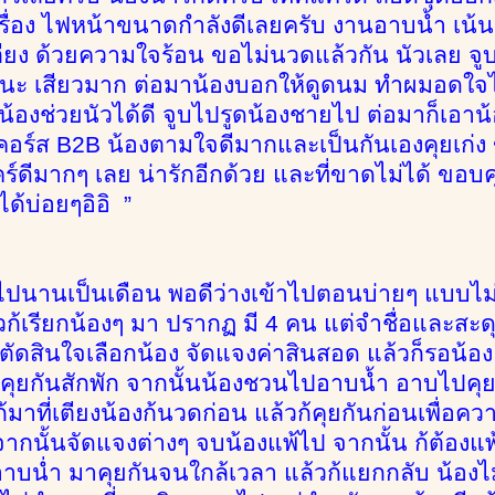
้เรื่อง ไฟหน้าขนาดกำลังดีเลยครับ งานอาบน้ำ เน้นส
่เตียง ด้วยความใจร้อน ขอไม่นวดแล้วกัน นัวเลย จู
ดนะ เสียวมาก ต่อมาน้องบอกให้ดูดนม ทำผมอดใจไ
ี่ น้องช่วยนัวได้ดี จูบไปรูดน้องชายไป ต่อมาก็เอ
คอร์ส B2B น้องตามใจดีมากและเป็นกันเองคุยเก่
ร์ดีมากๆ เลย น่ารักอีกด้วย และที่ขาดไม่ได้ ขอบ
ด้บ่อยๆอิอิ ”
ปนานเป็นเดือน พอดีว่างเข้าไปตอนบ่ายๆ แบบไม่ได
ก้เรียกน้องๆ มา ปรากฏ มี 4 คน แต่จำชื่อและสะดุด
งตัดสินใจเลือกน้อง จัดแจงค่าสินสอด แล้วก็รอน้อ
ก้คุยกันสักพัก จากนั้นน้องชวนไปอาบน้ำ อาบไปคุย
มาที่เตียงน้องก้นวดก่อน แล้วก้คุยกันก่อนเพื่อคว
 จากนั้นจัดแจงต่างๆ จบน้องแพ้ไป จากนั้น ก้ต้องแ
าบน่ำ มาคุยกันจนใกล้เวลา แล้วก้แยกกลับ น้องไ