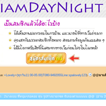
+Lovely+(ทุกวัน11:00-05:00)T080-9492055Line:spalovely123
@@มาเเล้ว
ูแล:
)
ว...2นางเเบบ ที่หนุ่มๆรอคอย หุ่น รูปร่างน่ายกซด จับจองด่วนนนนน @@ (อ่าน 28