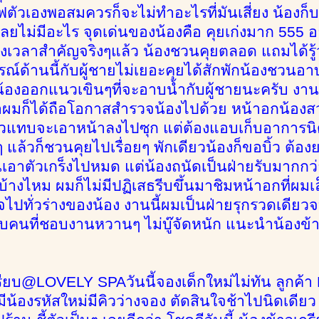
ฟตัวเองพอสมควรก็จะไม่ทำอะไรที่มันเสี่ยง น้องก็
ยไม่มีอะไร จุดเด่นของน้องคือ คุยเก่งมาก 555 อยู่
เวลาสำคัญจริงๆแล้ว น้องชวนคุยตลอด แถมได้รู้ว
ณ์ด้านนี้กับผู้ชายไม่เยอะคุยได้สักพักน้องชวน
น้องออกแนวเขินๆที่จะอาบน้ำกับผู้ชายนะครับ งาน
ผมก็ได้ถือโอกาสสำรวจน้องไปด้วย หน้าอกน้อง
วแทบจะเอาหน้าลงไปซุก แต่ต้องแอบเก็บอาการนิดน
แล้วก็ชวนคุยไปเรื่อยๆ พักเดียวน้องก็ขอบิ้ว ต้องย
่นเอาตัวเกร็งไปหมด แต่น้องถนัดเป็นฝ่ายรับมากกว่
้างไหม ผมก็ไม่มีปฏิเสธรีบขึ้นมาชิมหน้าอกที่ผมเล
จไปทั่วร่างของน้อง งานนี้ผมเป็นฝ่ายรุกรวดเดียวจ
บคนที่ชอบงานหวานๆ ไม่บู๊จัดหนัก แนะนำน้องข้า
รียบ@LOVELY SPAวันนี้จองเด็กใหม่ไม่ทัน ลูกค้า L
มีน้องรหัสใหม่มีคิวว่างจอง ตัดสินใจช้าไปนิดเดียว