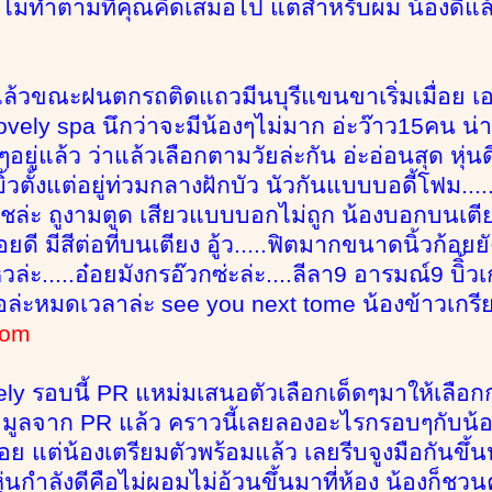
ะไม่ทำตามที่คุณคิดเสมอไป แต่สำหรับผม น้องดีแล
ี่แล้วขณะฝนตกรถติดแถวมีนบุรีแขนขาเริ่มเมื่อย 
ely spa นึกว่าจะมีน้องๆไม่มาก อ่ะว๊าว15คน น่า..
ยู่แล้ว ว่าแล้วเลือกตามวัยล่ะกัน อ่ะอ่อนสุด หุ่นดี
้วตั้งแต่อยู่ท่วมกลางฝักบัว นัวกันแบบบอดี้โฟม.....ว
ล่ะ ถูงามตูด เสียวแบบบอกไม่ถูก น้องบอกบนเตียงด
่อยดี มีสีต่อที่บนเตียง อู้ว.....ฟิตมากขนาดนิ้วก้อย
วล่ะ.....อ๋อยมังกรอ๊วกซ่ะล่ะ....ลีลา9 อารมณ์9 บิิ้
พอล่ะหมดเวลาล่ะ see you next tome น้องข้าวเกรี
noom
ely รอบนี้ PR แหม่มเสนอตัวเลือกเด็ดๆมาให้เลือ
ูลจาก PR แล้ว คราวนี้เลยลองอะไรกรอบๆกับน้องข
ย แต่น้องเตรียมตัวพร้อมแล้ว เลยรีบจูงมือกันขึ้นห
 หุ่นกำลังดีคือไม่ผอมไม่อ้วนขึ้นมาที่ห้อง น้องก็ชว