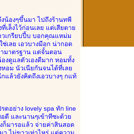
ถึงน้องๆขึ้นมา ไปถึงร้านทพี
ที่เล็งไว้ก่อนเลย แต่เสียดาย
ข้าวเกรียบปึ้บ บอกคุณแหม่ม
 ใช่เลย เอวบางมีอก น่ากอด
น้ำมาตรฐาน แต่จั้นตอน
้องดูแลตัวเองดีมาก หอมทั้ง
ังหอม นัวเนียกันจนได้ที่เลย
กแล้วยังคิดถึงเอวบางๆ กแท้
ดอย่าง lovely spa ทัก line
พอดี และนานๆเข้าทีซะด้วย
งก็มารอแล้ว จ่ายค่าสินสอด
กมา ไม่ขาวเท่าไหร่ แต่ความ