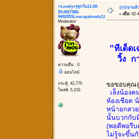
+Lovely+(ทุกวัน11:00-
@@มาเเล้ว.
05:00)T080-
«
เมื่อ:
02:4
9492055Line:spalovely123
Moderator
"ทีเด็
วิ้ง 
ความหื่น : 0
ออนไลน์
กระทู้: 42,775
ขอขอบคุณลูก
โพสต์: 5,215
เล็งน้องคนน
ห้องเชือด 
หน้าอกสวย 
นั้นบวกกับ
(พอดีพอรีบด
ไม่รู้จะขึ้