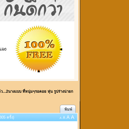
...2นางเเบบ ที่หนุ่มๆรอคอย หุ่น รูปร่างน่ายก
พิมพ์
A
A
05 ครั้ง)
A
A