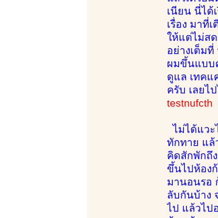
เนียน นี่ได
เรื่อง มาที
ให้แต่ไม่ส
อย่างเต็มท
ผมขึ้นแบบ
ดูแล เทคแค
ครับ เลยไปไ
testnufcth
ไม่ได้แวะไ
ทักทาย แล้ว
คิดสักพักถึ
ขึ้นไปห้อง
มานอนรอ ก้
ลับกันบ้าง
ไป แล้วไปอ