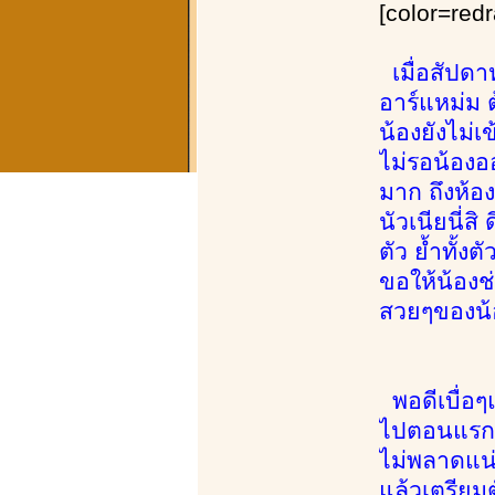
[color=redr
เมื่อสัปดาห
อาร์แหม่ม ต
น้องยังไม่เ
ไม่รอน้องอ
มาก ถึงห้อ
นัวเนียนี่
ตัว ย้ำทั้ง
ขอให้น้องช
สวยๆของน้อ
พอดีเบื่อๆ
ไปตอนแรกจะ
ไม่พลาดแน่
แล้วเตรียม