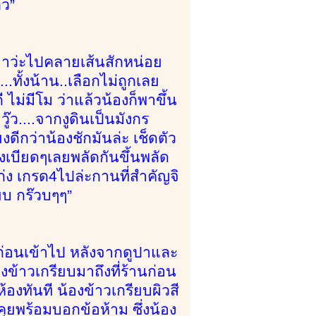
้ว”
เอาว่ะไปคลายเส้นสักหน่อย
.ทั้งน้าน..เลือกไม่ถูกเลย
 ไม่มีโม ว่าแล้วน้องก็พาขึ้น
ู๊ว....จากงูดินเป็นมังกร
ีกว่าน้องชักมันล่ะ เช็ดตัว
ยังเบียดๆเลยพลัดกันขึ้นพลัด
วเก่ง เกรด4ไปล่ะกานที่สำคัญจิ
ยบ กร๊วบๆๆ”
กก่อนเข้าไป หลังจากดูปาและ
้าวเกรียบมาถึงที่ร้านก่อน
้องทันที น้องข้าวเกรียบผิวสี
นคุยพร้อมบอกข้อห้าม ซึ่งน้อง