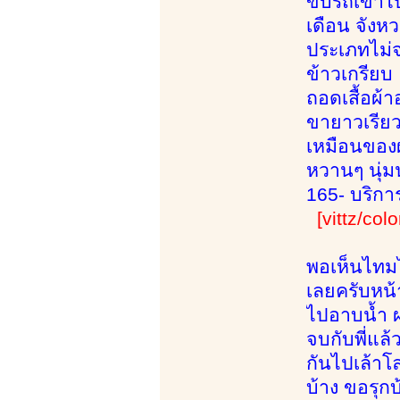
ขับรถเข้าไป
เดือน จังหว
ประเภทไม่จ
ข้าวเกรียบ
ถอดเสื้อผ้
ขายาวเรียว
เหมือนของ
หวานๆ นุ่มนว
165- บริการ
[vittz/colo
พอเห็นไทมไ
เลยครับหน้า
ไปอาบน้ำ ผ
จบกับพี่แล
กันไปเล้าโ
บ้าง ขอรุก