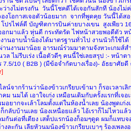
ร้าน ชี้ตัวเป็นๆ เลยดีกว่า โชคดีวันนี้ น้องข้าว
ะว่างไม่ตรงกัน วันนี้โชคดีได้เจอกันสักที น้องไม่ค
องโอกาสเจอตัวน้อยมาก จากที่พูดคุย วันนี้ได้สอ
 โปรไฟล์ดี บัญฑิตการบินค่ายบางเขน สูงเพียว
าออกมาแล้ว หุ่นดี กระทัดรัด ไฟหน้าสวยพอดีตัว ห
งานอาบน้ำน้องได้มาตรฐานทั่วไป งานนัวก็ใช้ได้
ผ่านงานมาน้อย อารมณ์ร่วมมาตามจังหวะเกมส์สำ
ล ไม่รีบเร่ง เนื้อตัวดีๆ คนนี้ใช่เลยสรุป :- หน้าตา 8
 7.5/10 ( B2B ) (มีข้อจำกัดบางเรื่อง)- อัธยาศัยดี
r]
ลน์จากร้านว่าน้องข้าวเกรียบเข้ามา ก็รอเวลาเลิกง
คม นมได้ เอาใจเก่ง เหมือนเดิมกับครั้งแรกที่เจอเ
มอยากจะเล้าโลมตั้งแต่ในห้องน้ำเลย น้องพูดเ
้วก็กลับบ้านเลย น้องเหนื่อยแล้ว ไอ้เราก็ไม่ไหวแ
ลมกันต่อที่เตียง เสต็ปแรกน้องก็อมๆดูด ผมก็แท
บ้างละกัน เลียหัวนมน้องข้าวเกรียบเบาๆ ร้องเพลง