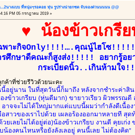
..2นางเเบบ ที่หนุ่มๆรอคอย หุ่น รูปร่างน่ายกซด จับจองด่วนนนนน @@
4:16 PM 05 กรกฎาคม 2019 »
♥ น้องข้าวเกรี
ดเฉพาะกิจOnly!!!!….คุณนู๋ไฮโซ!!!
การศึกษาดีคณะก็สูงส่ง!!!!! อยากรู้อย
กระเบียดนิ้ว..เกินห้ามใจ!
ค้าที่ช่วยรีวิวด้วยนะคะ
ี้อยู่นาน ในที่สุดวันนี้ก็มาถึง หลังจากชำระค่าสิ
น้องข้าวเกรียบ (หุ่นดีมาก) ขายาวเรียว ผิวพรรณด
อาจจะไม่ได้ใหญ่มากแต่แบบนี้ผมว่ากำลังดีเนื้องาน
มือสาวของเราไปด้วย เผลอร้องออกมาหลายที สุดท
้วยเลยไม่ได้อยู่ต่อ)น้องข้าวเกรียบ งานดี คุยเก่
นกับน้องคนไหนหรือยังลังเลอยู่ คนนี้เลย ไม่ต้องคิด”