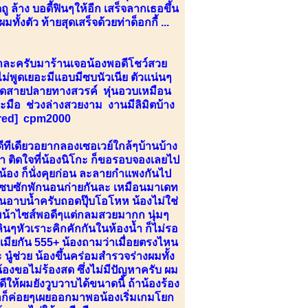
ล้าง บอดี้ฟินๆให้อีก เสร็จลากเธอขึ้น
ั้งตัว ท้ายสุดเสร็จด้วยท่าด็อกกี้ ...
้าละครับมาร้านเจอน้องพอดีโชว์สวย
่พูดเยอะมีแอบมีซบนัวเนีย ตัวแน่นๆ
ุดสายปลายทางสวรค์ หุ่นอวบเหมือน
มือ ช่วงล่างสวยงาม งานมีลิมิตบ้าง
or=red] cpm2000
ีทีเดียวอยากลองเซอเวย์ใกล้ๆบ้านบ้าง
มา ติดใจที่น้องนิโกะ ก็ขอรอบจองเลยไป
น้อง ก็นั่งคุยก่อน ละลายกำแพงกันไป
ั่งซบซักพักนอนก่ายกันละ เหมือนมาเดท
ชวนอาบน้ำครับถอดปุ๊บโอโหห น้องไม่ใช่
หน้าไซส์พอดีๆแต่กลมสวยมากก นุ่มๆ
ินๆหัวเราะคิกคักกันในห้องน้ำ ก็ไม่รอ
เมียกัน 555+ น้องถามว่าเมื่อยตรงไหน
นู๋ช่วย น้องขึ้นคร่อมสำรวจร่างผมทั้ง
้องขอไม่ร้องสด ซึ่งไม่มีปัญหาครับ ผม
ีให้ผมยังวูบวาบได้ขนาดนี้ ถ้าน้องร้อง
ักก็ค่อยๆเผยออกมาพอน้องเริ่มเกมโยก