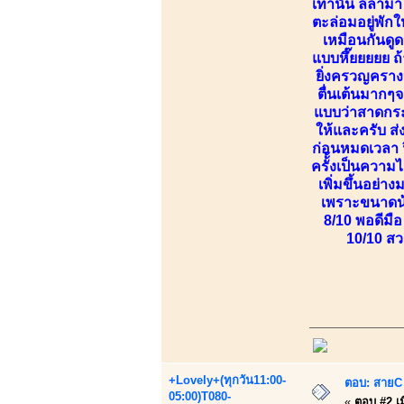
เท่านั้น ลีลา
ตะล่อมอยู่พัก
เหมือนกันดู
แบบหึ๊ยยยยย ถ
ยิ่งครวญครางห
ตื่นเต้นมากๆ
แบบว่าสาดกระจ
ให้และครับ ส่
ก่อนหมดเวลา ฟ
ครั้้งเป็นควา
เพิ่มขึ้นอย่
เพราะขนาดน้อ
8/10 พอดีมือ
10/10 สว
+Lovely+(ทุกวัน11:00-
ตอบ: สายC 
05:00)T080-
«
ตอบ #2 เมื