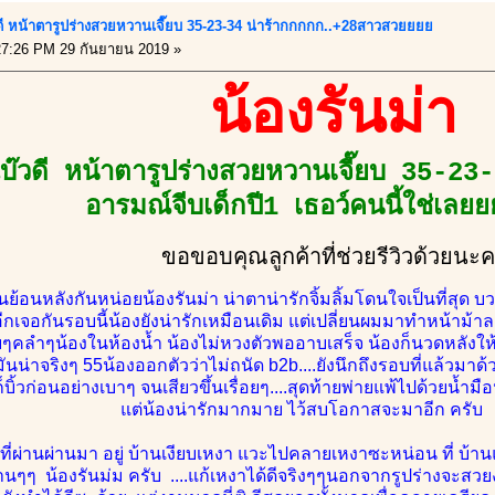
ี หน้าตารูปร่างสวยหวานเจี๊ยบ 35-23-34 น่าร้ากกกกก..+28สาวสวยยยย
7:26 PM 29 กันยายน 2019 »
น้องรันม่า
๊วดี หน้าตารูปร่างสวยหวานเจี๊ยบ 35-23
อารมณ์จีบเด็กปี1 เธอว์คนนี้ใช่เล
ขอขอบคุณลูกค้าที่ช่วยรีวิวด้วยนะ
ย้อนหลังกันหน่อยน้องรันม่า น่าตาน่ารักจิ้มลิ้มโดนใจเป็นที่สุด 
ีกเจอกันรอบนี้น้องยังน่ารักเหมือนเดิม แต่เปลี่ยนผมมาทำหน้าม้าล
ูบๆคลำๆน้องในห้องน้ำ น้องไม่หวงตัวพออาบเสร็จ น้องก็นวดหลังใ
่มันน่าจริงๆ 55น้องออกตัวว่าไม่ถนัด b2b....ยังนึกถึงรอบที่แล้วมา
็บิ้วก่อนอย่างเบาๆ จนเสียวขึ้นเรื่อยๆ....สุดท้ายพ่ายแพ้ไปด้วยน้ำ
แต่น้องน่ารักมากมาย ไว้สบโอกาสจะมาอีก ครั
ที่ผ่านผ่านมา อยู่ บ้านเงียบเหงา แวะไปคลายเหงาซะหน่อน ที่ บ้าน
ๆ น้องรันม่ม ครับ ....แก้เหงาได้ดีจริงๆๆนอกจากรูปร่างจะสวยงา