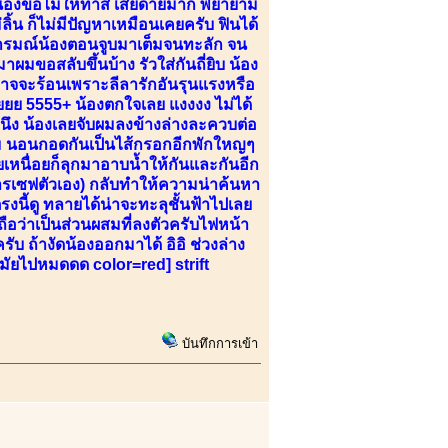
ก น้องขอไม่ให้ทาสี เสียดายมาก พยายาม
้น ก็ไม่มีปัญหาเหมือนเคยครับ ฟินได้
 อารมณ์น้องตอนจูบมาเต็มจนทะลัก จน
อสลับขึ้นบ้าง รัวใส่กันถี่ยิบ น้อง
งอาจจะร้อนเพราะลีลารักอันรุนแรงหรือ
ยยย 5555+ น้องตกใจเลย แงงงง ไม่ได้
บนึง น้องเลยจับผมลงข้างล่างละควบต่อ
พัดลม นอนกอดกันเป็นไส้กรอกอีกพักใหญๆ
เหนื่อยก็ลุกมาอาบน้ำให้กันและกันอีก
ารเซฟตัวเอง) กลับทำให้ความน่าค้นหา
ี้ดู ทลายได้น่าจะทะลุชั้นฟ้าไปเลย
ถือว่าเป็นส่วนผสมที่ลงตัวครับไฟหน้า
ับ ถ้างัดน้องออกมาได้ อิอิ ช่วงล่าง
มัยไปหมดดด color=red] strift
บันทึกการเข้า