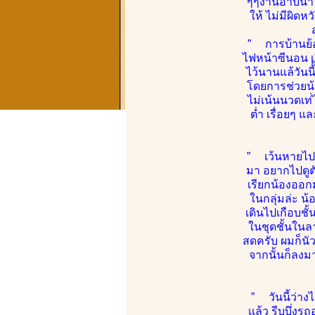
ๆๆงานอาบน้ำ ย
ให้ ไม่มีผิ
” การบ้านย้อน
ไฟหน้าซีนอน เร
ไว้นานแล้วันน
โดยการช่วยน้
ไม่เน้นนวดเท่่
ต่ำ เรื่อยๆ 
” เว้นหายไปห
มา อยากไปดูตั
เรียกน้องออกม
ในกลุ่มล่ะ น้
เดินไปเกือบชั
ในชุดชั้นในล
สดครับ ผมก็นัว
จากนั้นก็ลงม
” วันนี้ว่าง
เเล้ว รีบบึ่ง