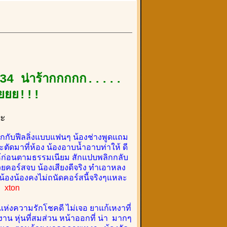
-34 น่าร้ากกกกก.....
ยยยยย!!!
คะ
บวกกับฟีลลิ่งแบบแฟนๆ น้องช่างพูดแถม
ะตัดมาที่ห้อง น้องอาบน้ำอาบท่าให้ ดี
ห้ก่อนตามธรรมเนียม สักแปบพลิกกลับ
ด้วยคอร์สจบ น้องเสียงดีจริง ทำเอาหลง
มือน้องน้องคงไม่ถนัดคอร์สนี้จริงๆแหละ
บ
xton
แห่งความรักโชคดี ไม่เจอ ยาแก้เหงาที่
น หุ่นที่สมส่วน หน้าออกที่ น่า มากๆ