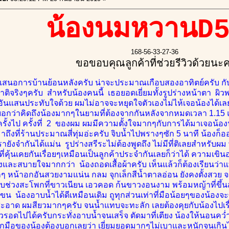
น้องนมหวานD
168-56-33-27-36
ขอขอบคุณลูกค้าที่ช่วยรีวิวด้วยนะ
เสนอการบ้านย้อนหลังครับ น่าจะประมาณเกือบสองอาทิตย์ครับ กับค
าติจริงๆครับ สำหรับน้องคนนี้ เธอยอดเยี่ยมทั้งรูปร่างหน้าตา ผิ
อันแสนประทับใจด้วย ผมไม่อาจจะหยุดใจตัวเองไม่ไห้เจอน้องได้เลย
อกว่าคิดถึงน้องมากๆในยามที่ต้องจากกันหลังจากหมดเวลา 1.15 แต่
ครั้งไป ครั้งที่ 2 ของผม ผมมีความตั้งใจมากๆกับการได้มาเจอน้
มาถึงที่ร้านประมาณสี่ทุ่มอ่ะครับ จิบน้ำไปพรางๆซัก 5 นาที น้อง
ายังจำกันได้แม่น รูปร่างสรีระไม่ต้องพูดถึง ไม่มีที่ติเลยสำหรับผม 
่คุ้นเคยกันเรื่อยๆเหมือนเป็นลูกค้าประจำกันเลยก็ว่าได้ ความเขิ
งและสบายใจมากกว่า น้องถอดเสื้อผ้าครับ เห็นแล้วก็ต้องเรียนว่าแ
ๆ หน้าอกอันสวยงามแน่น กลม จุกเล็กสีน้ำตาลอ่อน ยังคงตั้งสวย 
กับช่วงสะโพกที่ขาวเนียน เอวคอด ก้นขาวงอนงาม พร้อมหญ้าที่ขึ
ขุมขน น้องอาบน้ำได้ดีเหมือนเดิม ถูทุกส่วนเท่าที่มือน้อยๆของน้อ
อาด ผมสียวมากๆครับ จนน้ำแทบจะทะลัก เลยต้องคุยกับน้องไปเรื
ัวรอดไปได้ครับกระทั่งอาบน้ำจนเสร็จ ตัดมาที่เตียง น้องให้นอนค
นักมือของน้องต้องบอกเลยว่า เยี่ยมยอดมากๆไม่เบาและหนักจนเกิ