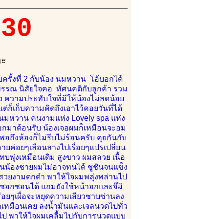
530
คะ
รั้งที่ 2 กับน้อง นมหวาน โอ้บอกได้
วพรรณ นิสัยใจคอ ทัศนคติกับลูกค้า รวม
 ความประทับใจที่มีให้น้องไม่ลดน้อย
ก็เก็บความคิดถึงเอาไว้คอยวันที่ได้
องนมหวาน คนงามแห่ง Lovely spa แห่ง
ก็ออกมาต้อนรับ น้องเจอผมก็เหมือนจะอม
พอถึงห้องก็ไม่รีบไม่ร้อนครับ คุยกันกับ
นอายค่อยๆเลือนลางไปเรื่อยๆแปรเปลี่ยน
ทบพุ่งเหมือนเดิม สูงขาว ผมสลวย เนื้อ
จนน้องชายผมไม่อาจทนได้ ชูชันจนแข็ง
้นสวยงามดกดำ พาให้ใจผมพลุ่งพล่านไป
งจะซอกซอนได้ แถมยังใช้หน้าอกและจ๊มิ
่อยๆเผื่อจะหยุดความเสียวซาบซ่านลง
ว่ำเหมือนเคย ลงน้ำมันและเจลนวดไปทั่ว
นไป พาให้ใจผมเคลื้มไปกับการนวดแบบ