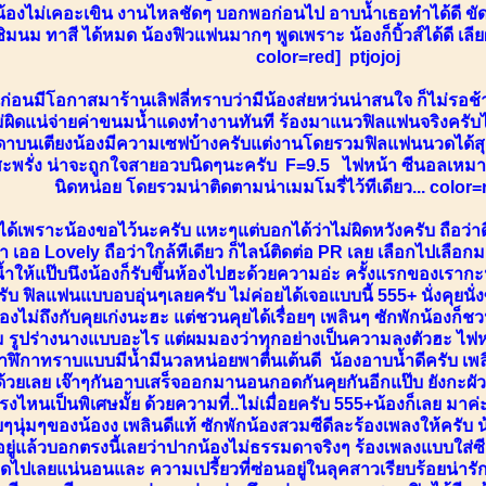
น้องไม่เคอะเขิน งานไหลชัดๆ บอกพอก่อนไป อาบน้ำเธอทำได้ดี ขัดถู 
ิมนม ทาสี ได้หมด น้องฟิวแฟนมากๆ พูดเพราะ น้องก็บิ้วส์ได้ดี เลียผมท
color=red] ptjojoj
่อนมีโอกาสมาร้านเลิฟลี่ทราบว่ามีน้องส่ยหว่นน่าสนใจ ก็ไม่รอช
่ผิดแน่จ่ายค่าขนมน้ำแดงทำงานทันที ร้องมาแนวฟิลแฟนจริงครับไม
าบนเตียงน้องมีความเซฟบ้างครับแต่งานโดยรวมฟิลแฟนนวดได้ส
สะพรั่ง น่าจะถูกใจสายอวบนิดๆนะครับ F=9.5 ไฟหน้า ซีนอลเหมาะ
นิดหน่อย โดยรวมน่าติดตามน่าเมมโมรี่ไว้ทีเดียว... col
้เพราะน้องขอไว้นะครับ แหะๆแต่บอกได้ว่าไม่ผิดหวังครับ ถือว่าด
เออ Lovely ถือว่าใกล้ทีเดียว ก็ไลน์ติดต่อ PR เลย เลือกไปเลือก
้ำให้แป๊บนึงน้องก็รับขึ้นห้องไปฮะด้วยความอ่ะ ครั้งแรกของเรากะ
รับ ฟิลแฟนแบบอบอุ่นๆเลยครับ ไม่ค่อยได้เจอแบบนี้ 555+ นั่งคุยน
งไม่ถึงกับคุยเก่งนะฮะ แต่ชวนคุยได้เรื่อยๆ เพลินๆ ซักพักน้องก็
ม รูปร่างนางแบบอะไร แต่ผมมองว่าทุกอย่างเป็นความลงตัวฮะ ไฟ
นาฬิกาทราบแบบมีน้ำมีนวลหน่อยพาตื่นเต้นดี น้องอาบน้ำดีครับ เพล
ด้วยเลย เจ๊าๆกันอาบเสร็จออกมานอนกอดกันคุยกันอีกแป๊บ ยังกะผัว
ไหนเป็นพิเศษมั้ย ด้วยความที่..ไม่เมื่อยครับ 555+น้องก็เลย มาค่ะ 
ๆนุ่มๆของน้องง เพลินดีแท้ ซักพักน้องสวมซีดีละร้องเพลงให้ครับ น
อยู่แล้วบอกตรงนี้เลยว่าปากน้องไม่ธรรมดาจริงๆ ร้องเพลงแบบใส่ซีด
ดไปเลยแน่นอนและ ความเปรี้ยวที่ซ่อนอยู่ในลุคสาวเรียบร้อยน่าร