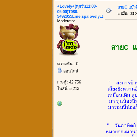
+Lovely+(ทุกวัน11:00-
สายC แบ๊วด
05:00)T080-
«
เมื่อ:
03:2
9492055Line:spalovely123
Moderator
สายC แบ
ความหื่น : 0
ออนไลน์
กระทู้: 42,756
” ส่งการบ้าน
โพสต์: 5,213
เสียงยังหวานอ
เหมือนเดิม ล
มา หุ่นน้องนี
มารอบนี้น้องก
” วันอาทิตย์ 
หมายจองมานานๆ