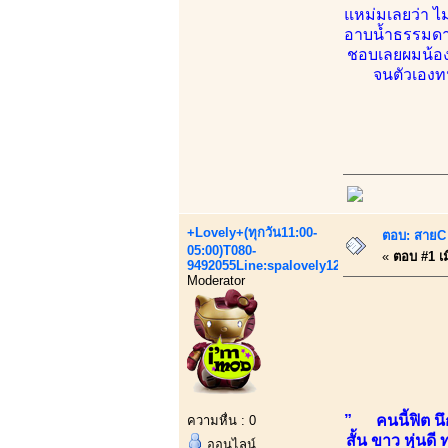
แหม่มเลยว่า ไม
อาบน้ำธรรมดา แ
ชอบเลยผมน้องแ
จนตัวเองท
+Lovely+(ทุกวัน11:00-
ตอบ: สายC 
05:00)T080-
«
ตอบ #1 เมื
9492055Line:spalovely123
Moderator
” คนนี้ฟิต นึก
ความหื่น : 0
สั้น ขาว หุ่นด
ออนไลน์