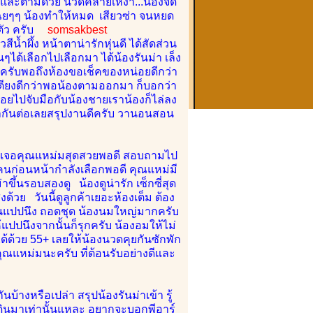
ด และตามด้วย นวดคลายเหงา...น้องจัด
ฉยๆๆ น้องทำให้หมด เสียวซ่า จนหยด
ๆ ตัว ครับ
somsakbest
้ำผึ้ง หน้าตาน่ารักหุ่นดี ได้สัดส่วน
ๆได้เลือกไปเลือกมา ได้น้องรันม่า เล็ง
นดีครับพอถึงห้องขอเช็คของหน่อยดีกว่า
ตียงดีกว่าพอน้องตามออกมา ก็บอกว่า
ก็ค่อยไปจับมือกับน้องชายเราน้องก็ไล่ลง
สต้ากันต่อเลยสรุปงานดีครับ วานอนสอน
ง เจอคุณแหม่มสุดสวยพอดี สอบถามไป
ี่คนก่อนหน้ากำลังเลือกพอดี คุณแหม่มี
ึ้นรอบสองดู น้องดูน่ารัก เซ็กซี่สุด
ด้วย วันนี้ดูลูกค้าเยอะห้องเต็ม ต้อง
ุยกันแปปนึง ถอดชุด น้องนมใหญ่มากครับ
ปปนึงจากนั้นก็รุกครับ น้องอมให้ไม่
ได้ด้วย 55+ เลยให้น้องนวดคุยกันซักพัก
ณแหม่มนะครับ ที่ต้อนรับอย่างดีและ
h
บ้างหรือเปล่า สรุปน้องรันม่าเข้า รู้
าเดินมาเท่านั้นแหละ อยากจะบอกพีอาร์