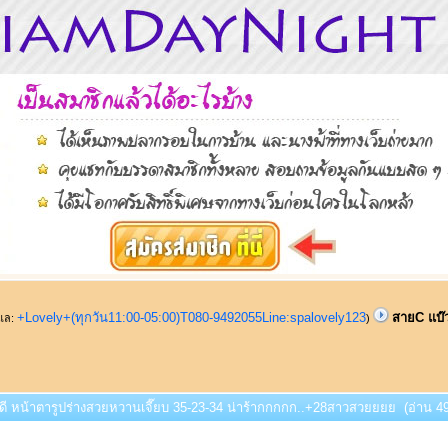
+Lovely+(ทุกวัน11:00-05:00)T080-9492055Line:spalovely123
สายC แบ๊ว
ูแล:
)
วดี หน้าตารูปร่างสวยหวานเจี๊ยบ 35-23-34 น่าร้ากกกกก..+28สาวสวยยยย (อ่าน 492