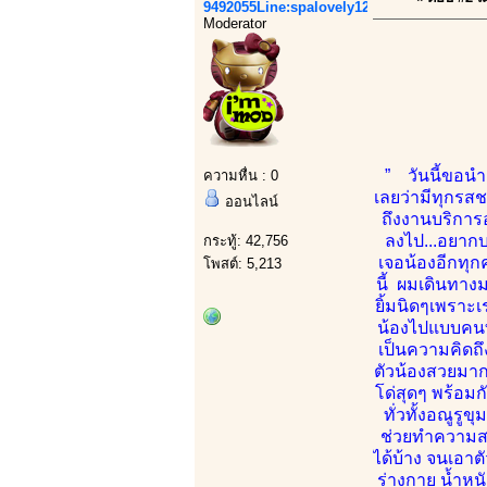
9492055Line:spalovely123
Moderator
” วันนี้ขอนำ
ความหื่น : 0
เลยว่ามีทุกรสช
ออนไลน์
ถึงงานบริการ
ลงไป...อยากบ
กระทู้: 42,756
เจอน้องอีกทุก
โพสต์: 5,213
นี้ ผมเดินทาง
ยิ้มนิดๆเพราะเร
น้องไปแบบคนที
เป็นความคิดถึ
ตัวน้องสวยมาก
โด่สุดๆ พร้อม
ทั่วทั้งอณูรู
ช่วยทำความสะ
ได้บ้าง จนเอาต
ร่างกาย น้ำห