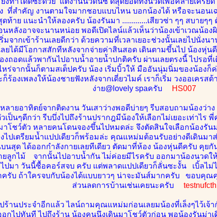
ังทำได้ดีซะด้วย แต่งานนวดนี่ซิ ดีสุดยอดทั้งนวดเพื่อคลายเครีย
ดหวัง ที่สำคัญ งานตามใจมากชอบแบบไหน บอกน้องได้ หรือจะนอนเ
สุดท้าย แนะนำให้ลองครับ น้องรันมา .............เสียวซ่า ๆๆ สบายๆ
หลังอาจจะนานหน่อย พอดีเปิดไลน์แล้วเห็นว่าน้องเข้าเวณน้องผิวสีน
ิ่มจากเข้าร้านเลยดีกว่า ด้วยความที่เวลาเยอะช่วงนั้นเลยไปนั่งนาน
ี้้ลยได้มีโอกาสสักทีหลังจากจ่ายค่าสินสอด เดินตามขึ้นไป น้องหุ่
องถอดแล้วพากันไปอาบน้ำอายน้ำปกติครับ ผ่านเลยตรงนี้ ไปรอที่เ
ไหร่จากนั้นก็ตามสเต็ปครับ น้อง เริ่มบิ้วให้ มืออันนุ่มนิ่มของน้อง
และก็ร้องเพลงให้น้องชายฟังหลังจากเดี่ยวไมค์ เราก็เริ่ม วงออเคร
ง่าย@lovely spaครับ
HS007
ลายอาทิตย์จากติดงาน วันเสาว่างพอดีบ่ายๆ รีบสอบถามน้องว่า
วเป็นๆดีกว่า รีบบึ่งไปถึงร้านปรากฎมีน้องให้เลือกไม่เยอะเท่าไร พ
าโชว์ตัว หลายคนโดนจองขึ้นไปหมดล่ะ จึงตัดสินใจเลือกน้องรันม่าข
องไปเตรียมน้ำแปปเดียวก็พร้อมล่ะ คุณแหม่มต้อนรับอย่างดีเดินมาส่ง
้นบนสุด ได้ออกกำลังกายเลยทีเดียว ตัดมาที่ห้อง น้องหุ่นดีครับ ค
ายลูกไม้ จากนั้นไปอาบน้ำกัน ไม่่ค่อยมีไรครับ ออกมาน้องนวดให้แ
ไปมา วันนี้ซื้อคอร์สจบ ครับ แต่พลาดแปปเดียวก็ลั่นซะงั้น เบิ้ลไม่
าครับ ถ้าใครจบกับน้องได้แบบยาวๆ น่าจะมันส์มากครับ ขอบคุณคุ
ส่วนลดการบ้านเช่นเคยนะครับ
testnufct
ไปร้านประจำอีกแล้ว ไลน์ถามคุณแหม่มก่อนเลยมน้องที่เล็งๆไว้เจ้ากัน
รถออกไปทันที ไปถึงร้าน น้องคนนึงเดินมาโชว์ตัวก่อน พอน้องรันม่