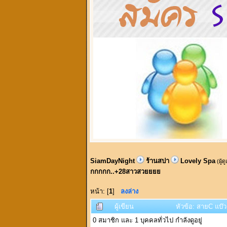
SiamDayNight
ร้านสปา
Lovely Spa
(ผู้ด
กกกกก..+28สาวสวยยยย
หน้า: [
1
]
ลงล่าง
ผู้เขียน
หัวข้อ: สายC แบ๊
0 สมาชิก และ 1 บุคคลทั่วไป กำลังดูอยู่