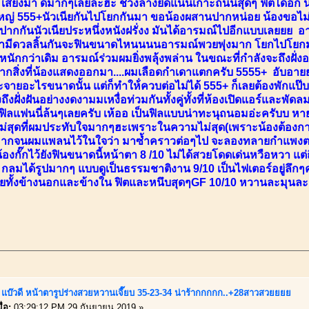
มา เสียงมา ดีมากๆเลยล่ะฮะ ช่วงล่างยึดแน่นเกาะถนนสุดๆ ฟิตได้อี
ใหญ่ 555+นัวเนียกันไปโยกกันมา ขอน้องผสานปากหน่อย น้องขอไม่ลิ
ดปากกันนัวเนียประหนึ่งหนังฝรั่งง มันได้อารมณ์ไปอีกแบบเลยยย
้ามีดวลลิ้นกันจะฟินขนาดไหนนนนอารมณ์พวยพุ่งมาก โยกไปโยกมาผมข
นักกว่าเดิม อารมณ์ร่วมผมยิ่งพลุ้งพล่าน ในขณะที่กำลังจะถึงฝั่
จากสิ่งที่น้องแสดงออกมา....ผมเลือดกำเดาแตกครับ 5555+ อับอาย
ายอะไรขนาดนั้น แต่ก็ทำให้่ควบต่อไม่ได้ 555+ ก็เลยต้องพักแป๊
งถึงฝั่งฝันอย่างงดงามมเหงื่อท่วมกันทั้งคู่ทั้งที่ห้องเปิดแอร์และ
ิลแฟนนี่ล้นๆเลยครับ เห้ออ เป็นฟิลแบบน่าทะนุถนอมอ่ะครับบ หาย
มไม่สุดที่ผมประทับใจมากๆฮะเพราะในความไม่สุด(เพราะน้องต้องก
างมากจนผมแพลนไว้ในใจว่า มาซ้ำคราวต่อๆไป จะลองทลายกำแพงตรงน
งกั๊กไว้ยังฟินขนาดนี้หน้าตา 8 /10 ไม่ได้สวยโดดเด่นหวือหวา แต่
 กลมได้รูปมากๆ แบบดูเป็นธรรมชาติงาน 9/10 เป็นไฟเตอร์อยู่ลึกๆคร
ยทั้งข้างนอกและข้างใน ฟิตและหนึบสุดๆGF 10/10 หวานละมุนละ
แบ๊วดี หน้าตารูปร่างสวยหวานเจี๊ยบ 35-23-34 น่าร้ากกกกก..+28สาวสวยยยย
่อ:
03:29:12 PM 29 กันยายน 2019 »