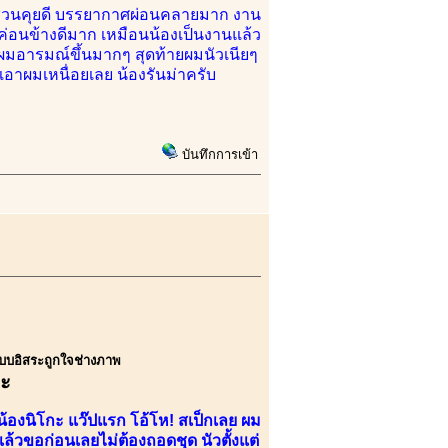
น้องชวนคุยดี บรรยากาศผ่อนคลายมาก งาน
นค่อนข้างดีมาก เหมือนน้องเป็นงานแล้ว
อาผมอารมณ์ขึ้นมากๆ สุดท้ายผมนัวเนียๆ
นเอาผมเหนื่อยเลย น้องรันม่าครับ
บันทึกการเข้า
งแบบอิสระถูกใจช่างภาพ
คะ
น้องนิโกะ แว๊ปแรก โอ้โห! สเป็กเลย ผม
แล้วขอก่อนเลยไม่ต้องถอดชุด นัวตั้งแต่