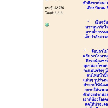
หัวถึงขาอ่อน! 
เตียง บีมนม ช
กระทู้: 42,756
โพสต์: 5,213
” เย็นๆวันก
หวานน่ารักไม
อาบน้ำธรรมด
เด็กกำลังสาว
” จับปลาไม่ได
ครับ หาไปหามา 
ถึงรอน้องชงน
คุยๆน้องก็ซบค
กะแฟนจริงๆ น้อ
คนไฟหน้าบึ้
แน่นๆ รูปร่าง
ช้าอาบให้น้อง
อยากให้นวดตรง
ตัวด้วยปากน้อย
เอาที่น้องโอเค
สดให้น่าจะจอ