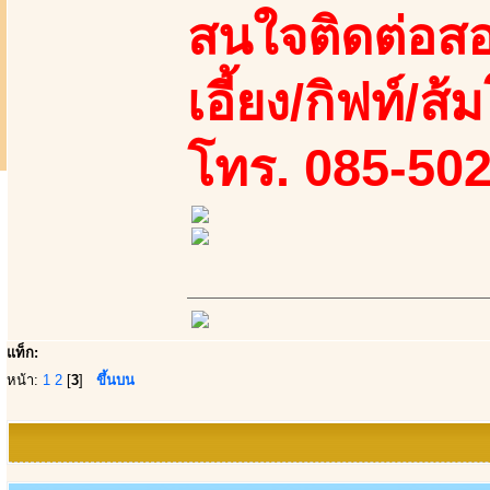
สนใจติดต่อสอ
เอี้ยง/กิฟท์/ส
โทร. 085-50
แท็ก:
หน้า:
1
2
[
3
]
ขึ้นบน