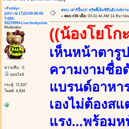
+Funky+
ตอบ: เสาร์นี้พบ!! พริตตี้เอ็มซียืนอีเวนท
(เสนา.ซ.17)10:00-06:00
«
ตอบ #30 เมื่อ:
03:41:44 AM 14 ธันวาคม
T:085-
5027899♥Line:funkyclub
Moderator
((น้องโยโกะ
เห็นหน้าตารู
ความงามชื่อดัง
ความหื่น : 0
ออนไลน์
แบรนด์อาหารเส
กระทู้: 71,637
โพสต์: 4,934
เองไม่ต้องสแต
แรง...พร้อมหน