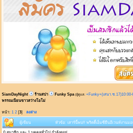
SiamDayNight
ร้านสปา
Funky Spa
+Funky+(เสนา.ซ.17)10:00-
(ผู้ดูแล:
พรรณเนียนขาวสว่างโอโม่
หน้า:
1
2
[
3
]
ลงล่าง
ผู้เขียน
หัวข้อ: เสาร์นี้พบ!! พริตตี้เอ็มซียืนอีเวนท์งา
0 สมาชิก และ 1 บุคคลทั่วไป กำลังดูอยู่