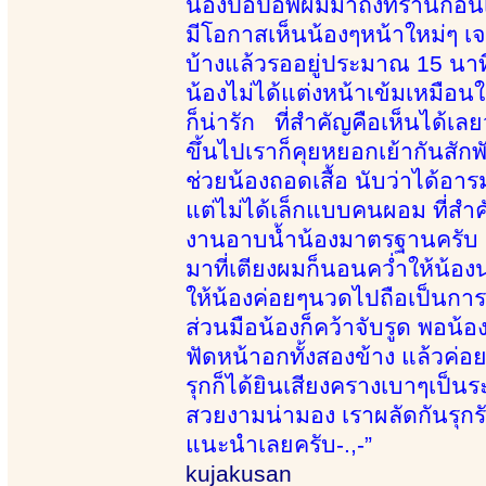
น้องป็อปอัพผมมาถึงที่ร้านก่อน
มีโอกาสเห็นน้องๆหน้าใหม่ๆ เ
บ้างแล้วรออยู่ประมาณ 15 นาที
น้องไม่ได้แต่งหน้าเข้มเหมื
ก็น่ารัก ที่สำคัญคือเห็นได้เล
ขึ้นไปเราก็คุยหยอกเย้ากันสัก
ช่วยน้องถอดเสื้อ นับว่าได้อ
แต่ไม่ได้เล็กแบบคนผอม ที่สำ
งานอาบน้ำน้องมาตรฐานครับ 
มาที่เตียงผมก็นอนคว่ำให้น้องน
ให้น้องค่อยๆนวดไปถือเป็นการ
ส่วนมือน้องก็คว้าจับรูด พอน้อ
ฟัดหน้าอกทั้งสองข้าง แล้วค่อยๆ
รุกก็ได้ยินเสียงครางเบาๆเป็
สวยงามน่ามอง เราผลัดกันรุกรั
แนะนำเลยครับ-.,-”
kujakusan