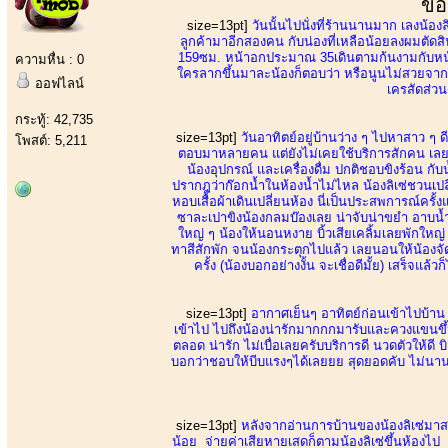
ขอ
size=13pt]
วันนั้นไปนั่งที่ร้านนานมาก เลงน้องล
ลูกค้ามาอีกสองคน กับน่องที่เหลือน้อยลงผมตัดส
159ซม. หน้าอกประมาณ 35เดินตามก้นงามกับหน้าล
ความหื่น : 0
ใครลากขึ้นมาละน้องก็ตอบว่า หรือนูนไม่สวยจากนั
ออฟไลน์
เครสัดส่วน
กระทู้: 42,735
size=13pt]
วันอาทิตย์อยู่บ้านว่าง ๆ ไปหาสาว ๆ ดีก
โพสต์: 5,211
ตอบมาหลายคน แต่ยังไม่เคยใช้บริการสักคน เลยข
น้องอุปกรณ์ และเครื่องดื่ม ปกติชอบขิงร้อน กับ
ปรากฎว่าก๊อกน้ำในห้องน้ำไม่ไหล น้องลิเซ่ชวนเปลี
หอบเสื้อผ้าเดินเปลี่ยนห้อง นี่เป็นประสพการณ์ครั้ง
ซาละเปาขิงน้องกลมบ๊องเลย น่าจับน่าขยำ อาบน้
ใหญ่ ๆ น้องให้นอนหงาย บิ้วเสียเคลิ้มเลยพักใหญ
ทาสีสักพัก จนน้องกระตุกไปแล้ว เลยนอนให้น้องจัด
ครั้ง (น้องบอกอย่างงั้น จะเชื่อดีมั้ย) เสร็จแล
size=13pt]
อากาศเย็นๆ อาทิตย์ก่อนเข้าไปบ้า
เข้าไป ไปถึงน้องน่ารักมากกกมารับและควงแขนขึ้น
ตลอด น่ารัก ไม่เบื่อเลยครับบริการดี นวดตัวให้ดี บิ
บอกว่าชอบให้บีบแรงๆได้เลยยย สุดยอดคับ ไม่นานก
size=13pt]
หลังจากอ่านการบ้านของน้องลิเซ่มาสา
น้อย จ่ายค่าเสียหายเสดก็ตามน้องลิเซ่ขึ้นห้องไป 