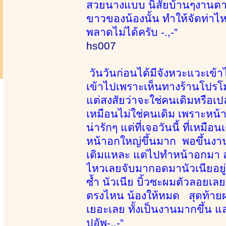
สวยนางแบบ นิสัยบ้านๆงานตามใ
ขาวของน้องนั้น ทำให้จัดท่าไหนก
พลาดไม่ได้ครับ -.,-”
hs007
วันวันก่อนได้มีจังหวะแวะเข้า
เข้าไปเพราะเห็นทางร้านโปรโมท
แต่สงสัยว่าจะใช่คนเดิมหรือเ
เหมือนไม่ใช่คนเดิม เพราะหน้
น่ารักๆ แต่ที่เจอวันนี้ ที่เหมื
หน้าอกใหญ่ขึ้นมาก พอขึ้นงาน
เดิมแหละ แต่ไปทำหน้าอกมา สว
ไหวเลยจับมากอดมานัวเนียอยู่พ
ซ้ำ นัวเนีย บิ้วซะผมตัวลอยเ
ตรงไหน น้องให้หมด สุดท้ายผม
เยอะเลย ทั้งเป็นงานมากขึ้น แ
ปอัพ-.,-”