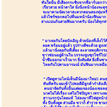
ทันใดนั้น มีเสียงกระซิบจากพีอาร์บอกว่า
เรียวสวย หน้าตาใส นั่งนิ่งหน้าน้องจะด
จะมาตามนัดเวลาสะดวกตอนสองทุ่มหรือ
แล้วไซร์ซอกคอไปที่นมหน้าน้องฟินมาก น้
ล่างแน่นก้นสวยฟินมากครับ น้องได้ทุกท
” มาเจอกันโดยบังเอิญ ด้วยน้องที่เล็งไว้
ลอต พร้อมอยู่แล้ว รูปร่างดีซะด้วย สู
แล้วมานั่งคุยกันที่เตียง ละลายพฤติ
ขาวซ่อนอยู่ด้านใน บรรจงจูบซุกไซร้ไปเร
น้ำซึมออกมาเร็วมาก ยิ่งสัมผัส ยิ่งลื่นซาด
ไหลกันไปตามอารมณ์ มันฟินมากเหมือนม
” เปิดดูทามไลน์เห็นมีน้องมาใหม่1 คน
ทันทีครับ ผมเข้าไปพอดีมีลูกค้ากำลังเ
คนน่าจัดกันทั้งนั้นแต่ผมจองน้องเชอลอ
นวดไม่ได้เรื่อง แต่ไม่ใช่ปัญหา เพราะ
สาวแรกรุ่นโดยแท้ ไล่ลงมาที่ไฟคู่หน้าอั
ทั้ง บีบทั้งดูด ส่วนมือ ขวาก็ สำรวจ ช