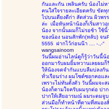
กันและกัน เพลินครับ น้องไม่ห
คนใส่ใจรายละเอียดครับ ขัดทุก
ไปบนเตียงดีก่า สัดส่วน ผิวพร
ล่ะ เมื่อหันหน้าน้องก็เริ่มสา
น้อง จากนั้นผมก็ไม่รอช้า ใช้น
ของน้อง นอนสักพัก(หลับ) จนPR
5555 ฝากไว้ก่อนน๊า .... -.,-”
wangsainoom
วันนี้ผมอ่านไลน์ดูก็รู้ว่าวันน
ออกมารับผมยิ้มหวานเลยผมก็รี
ให้น้องจดจำกันแบบลืมบ่ลงกันเ
ทั่วเรือนร่าง ผมโซด์ซอกคอและ
เพราะไม่ทันตั้งตัว วันนี้ผมจ
น้องก็ตามใจครับผมรุกต่อ ปาก
ปากให้เสียอารมณ์ ผมระดมจูบน
ส่วนมือก็ทำหน้าที่ตามที่สมองสั