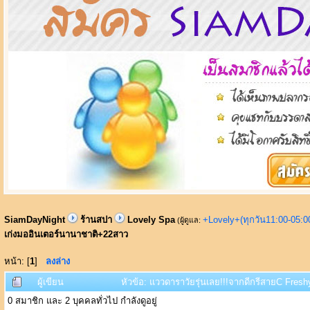
SiamDayNight
ร้านสปา
Lovely Spa
+Lovely+(ทุกวัน11:00-05:
(ผู้ดูแล:
เก่งมออินเตอร์นานาชาติ+22สาว
หน้า: [
1
]
ลงล่าง
ผู้เขียน
หัวข้อ: แววดาราวัยรุ่นเลย!!!จากดีกรีสายC Fres
0 สมาชิก และ 2 บุคคลทั่วไป กำลังดูอยู่