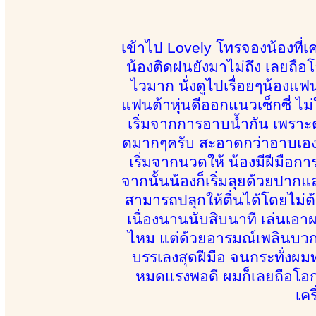
เข้าไป Lovely โทรจองน้องที่
น้องติดฝนยังมาไม่ถึง เลยถือโอ
ไวมาก นั่งดูไปเรื่อยๆน้องแ
แฟนต้าหุ่นดีออกแนวเซ็กซี่ ไม่ใ
เริ่มจากการอาบน้ำกัน เพราะ
ดมากๆครับ สะอาดกว่าอาบเอง
เริ่มจากนวดให้ น้องมีฝีมือก
จากนั้นน้องก็เริ่มลุยด้วยปากแล
สามารถปลุกให้ตื่นได้โดยไม่ต้
เนื่องนานนับสิบนาที เล่นเอา
ไหม แต่ด้วยอารมณ์เพลินบวกกั
บรรเลงสุดฝีมือ จนกระทั่งผมท
หมดแรงพอดี ผมก็เลยถือโอ
เคร