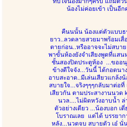
ทับใจน้องมากๆครับ แถมตัวน้
น้องไม่ค่อยเข้า เป็นอีก
คืนนนั้น น้องแต่ตัวแบ
ยาว..ลวดลายสวยมาพร้อมเสื่
ตายก่อน..หรืออาจจะไม่สบาย 
พาขั้นห้องยังจำเสียงพูดที่แสนห
ชั้นสองปิดประตูห้อง ...ขออน
ข้างดีใจจัง...วันนี้ ได้กอดนาง
อาบสะอาด..มีเล่นเสียวแกล้งน
สบายใจ...จริงๆๆๆกลับมาต่อที่
เสียวกัน ตามประสางานนวด kap
นวล....ไม่ผิดหวังอาบน้ำ ล่
ตัวอย่างเดียว ...น้องบอก 
โบราณเลย แต่ได้ บรรยากาศ 
หลัง...นวดจบ สบายตัว เอ๋ นั่