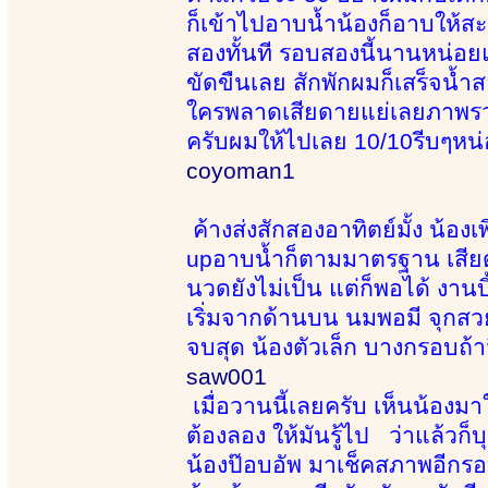
ก็เข้าไปอาบน้ำน้องก็อาบให้ส
สองทั้นที รอบสองนี้นานหน่อยแ
ขัดขืนเลย สักพักผมก็เสร็จน้
ใครพลาดเสียดายแย่เลยภาพรวม
ครับผมให้ไปเลย 10/10รีบๆหน่
coyoman1
ค้างส่งสักสองอาทิตย์มั้ง น้อง
upอาบน้ำก็ตามมาตรฐาน เสียดา
นวดยังไม่เป็น แต่ก็พอได้ งาน
เริ่มจากด้านบน นมพอมี จุกสวย
จบสุด น้องตัวเล็ก บางกรอบถ้า
saw001
เมื่อวานนี้เลยครับ เห็นน้องมาใ
ต้องลอง ให้มันรู้ไป ว่าแล้วก็บ
น้องป๊อบอัพ มาเช็คสภาพอีกรอ