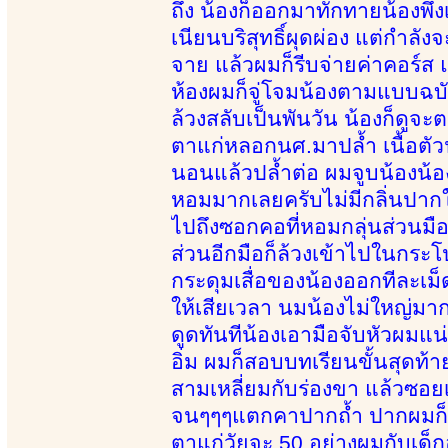
ถึง น้องก็ออกมาทักทายน้องพึ่ง
เนียนบริสุทธิ์ผุดผ่อง แต่กำ
จาย แล้วผมก็รีบจ่ายค่าคอร์ส 
ห้องผมก็จู่โจมน้องตามแบบฉบับ
ล้วงสลับเป็นพันวัน น้องก็ดูจะ
ตาแก่หลอกนศ.มาปล้ำ เนื้อตัว
นอนแล้วปล้ำต่อ ผมจูบน้องน้อ
หอมมากเลยครับไม่มีกลิ่นปากใ
ไปถึงซอกคอที่หอมกลุ่นส่วนมือก
ส่วนอีกมือก็ล้วงเข้าไปในกระ
กระดุมเสื่อของน้องออกทีละเม
ให้เสียเวลา นมน้องไม่ใหญ่ม
ดูดทันทีน้องเอามือจับหัวผมแ
อิ่ม ผมก็สอบบทเรียนขั้นสุดท้า
สามเหลี่ยมกับร่องขา แล้วซอยเ
จนๆๆๆแตกคาปากถ้ำ ปากผมก็ยั
ตาแก่วัยจะ 50 อย่างผมกับเด็กอ