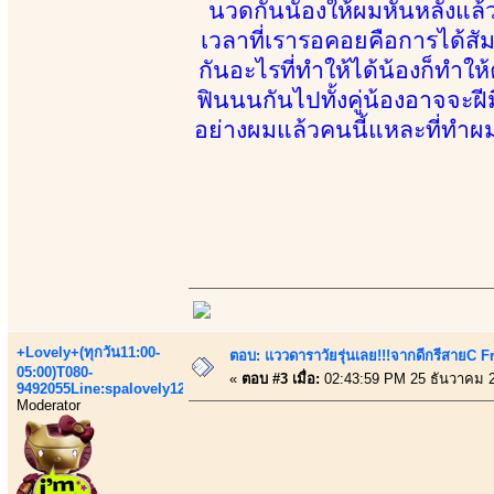
นวดกันนัองให้ผมหันหลังแล
เวลาที่เรารอคอยคือการได้สัม
กันอะไรที่ทำให้ได้น้องก็ทำให
ฟินนนกันไปทั้งคู่น้องอาจจะฝี
อย่างผมแล้วคนนี้แหละที่ทำผ
+Lovely+(ทุกวัน11:00-
ตอบ: แววดาราวัยรุ่นเลย!!!จากดีกรีสายC 
05:00)T080-
«
ตอบ #3 เมื่อ:
02:43:59 PM 25 ธันวาคม 
9492055Line:spalovely123
Moderator