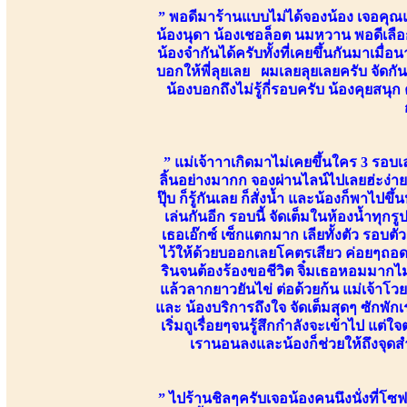
” พอดีมาร้านแบบไม่ได้จองน้อง เจอคุณ
น้องนุดา น้องเชอล็อต นมหวาน พอดีเลือก
น้องจำกันได้ครับทั้งที่เคยขึ้นกันมาเมื
บอกให้พี่ลุยเลย ผมเลยลุยเลยครับ จัดกันห
น้องบอกถึงไม่รู้กี่รอบครับ น้องคุยสน
” แม่เจ้าาาเกิดมาไม่เคยขึ้นใคร 3 รอบเลย 
ลิ้นอย่างมากก จองผ่านไลน์ไปเลยฮ่ะง่าย
ปุ๊บ ก็รู้กันเลย ก็สั่งน้ำ และน้องก็พาไ
เล่นกันอีก รอบนี้ จัดเต็มในห้องน้ำท
เธอเอ๊กซ์ เซ็กแตกมาก เลียทั้งตัว รอบ
ไว้ให้ด้วยบออกเลยโคตรเสียว ค่อยๆถอด
รินจนต้องร้องขอชีวิต จิ๋มเธอหอมมากไม่ม
แล้วลากยาวยันไข่ ต่อด้วยก้น แม่เจ้าโว
และ น้องบริการถึงใจ จัดเต็มสุดๆ ซักพัก
เริ่มถูเรื่อยๆจนรู้สึกกำลังจะเข้าไป แต
เรานอนลงและน้องก็ช่วยให้ถึงจุดสำ
” ไปร้านชิลๆครับเจอน้องคนนึงนั่งที่โซ