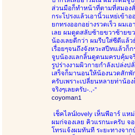
ส่วนมือก็ทำหน้าที่ตามที่สมองสั
กระโปรงแล้วเอานิ้วแหย่เข้า
ยกทรงออกอย่างรวดเร็ว ผมเอา
เลย ผมดูดสลับซ้ายขวาซ้ายขวา 
น้องเลยดีกว่า ผมรีบใส่ซีดีแล้
เรื่อยๆจนถึงจังหวะสปีทแล้ว
จูบน้องแลกลิ้นดูดนมครบคุ้มจร
รูปร่างงามผิวกายกำลังเปล่งปล
เสร็จก็มานอนให้น้องนวดสักพั
ครับเพราะเปลี่ยนหลายท่าน้อง
จริงๆเลยครับ-.,-”
coyoman1
เช็คไลน์lovely เห็นพีอาร์ แห
ผมก่จองเลย คิวแรกนะครับ จองเ
โทรแจ้งผมทันที ระยะทางจากบ