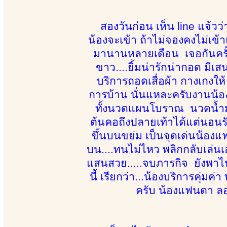
สองวันก่อน เห็น line แจ้ว
น้องจะเข้า ถ้าไม่จองคงไม่เข้
มานานหลายเดือน เจอกันครั้งแ
ขาว....ยิ้มน่ารักน่ากอด มีเส
บริการถอดเสื่อผ้า กางเกงให้
การบ้าน นั่นแหละครับงานน้อ
ทั้งนวดแผนโบราณ นวดน้ำมัน
ต้นคอถึงปลายเท้าได้แต่นอนรับ
ขึ้นบนขย่ม เป็นจุดเด่นน้องแ
บน....ทนไม่ไหว พลิกกลับเล่นเ
แสนสวย.....จบภารกิจ ยังพา
นี้ เรียกว่า...น้องบริการคุ่ม
ครับ น้องแฟนตา ลอง