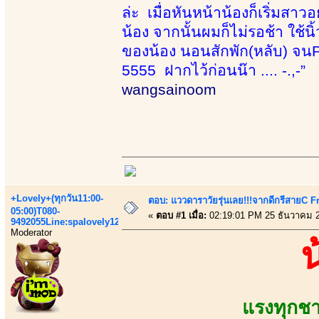
ล่ะ เมื่อหันหน้าน้องก็เริ่มสา
น้อง จากนั้นผมก็ไม่รอช้า ใช้น
ของน้อง นอนสักพัก(หลับ) จนPR
5555 ฝากไว้ก่อนน๊า .... -.,-”
wangsainoom
+Lovely+(ทุกวัน11:00-
ตอบ: แววดาราวัยรุ่นเลย!!!จากดีกรีสายC 
05:00)T080-
«
ตอบ #1 เมื่อ:
02:19:01 PM 25 ธันวาคม 
9492055Line:spalovely123
Moderator
แรงทุกชา