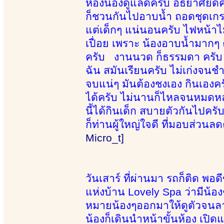
ห้องน้องดูแลดีครับ อัธยาศัยดีค
ก็ชวนกันไปอาบน้ำ ถอดชุดเกรา
แต่เด็กๆ แน่นอนครับ ไฟหน้าไม
เปื่อย เพราะ น้องอาบน้ำมากๆ 
ครับ งานนวด ก็ธรรมดา ครับ แ
ฉัน สมันเรียนครับ ไม่เก่งจนชำน
จบแน่ๆ มันต้องชงเอง กินเองคร
ได้ครับ ไม่นานก็ไหลจนหมดห
นี้ได้กินเด็ก สบายตัวกันไปค
ก็ท่านผู้ใหญ่ใจดี ที่มอบส่วนลดค
Micro_t]
วันเสาร์ ที่ผ่านมา รถก็ติด พอ
แห่งบ้าน Lovely Spa ว่ามีน้องๆ
หมายน้องๆออกมาให้ดูตัวจนลา
น้องก็เดินนำหน้าขั้นห้อง เปิด