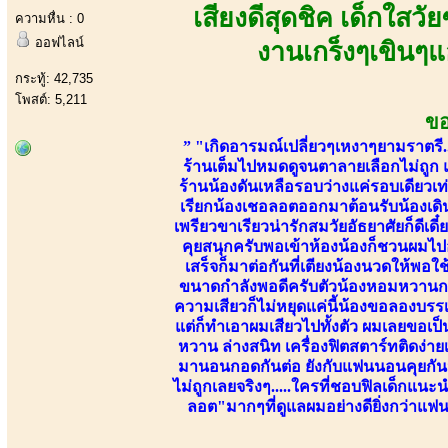
เสียงดีสุดชิค เด็กใสวั
ความหื่น : 0
ออฟไลน์
งานเกร็งๆเขินๆ
กระทู้: 42,735
โพสต์: 5,211
ขอ
” "เกิดอารมณ์เปลี่ยวๆเหงาๆยามราตรี..
ร้านเต็มไปหมดดูจนตาลายเลือกไม่ถูก แต
ร้านน้องดันเหลือรอบว่างแค่รอบเดียวเท่
เรียกน้องเชอลอตออกมาต้อนรับน้องเดินอ
เพรียวขาเรียวน่ารักสมวัยอัธยาศัยก็ดีเด
คุยสนุกครับพอเข้าห้องน้องก็ชวนผมไป
เสร็จก็มาต่อกันที่เตียงน้องนวดให้พ
ขนาดกำลังพอดีครับตัวน้องหอมหวานกล
ความเสียวก็ไม่หยุดแค่นี้น้องขอลองบรรเ
แต่ก็ทำเอาผมเสียวไปทั้งตัว ผมเลยขอเป็นฝ
หวาน ล่างสนิท เครื่องฟิตสตาร์ทติดง่
มานอนกอดกันต่อ ยังกับแฟนนอนคุยกัน
ไม่ถูกเลยจริงๆ.....ใครที่ชอบฟิลเด็กแ
ลอต"มากๆที่ดูแลผมอย่างดียิ่งกว่าแฟน 