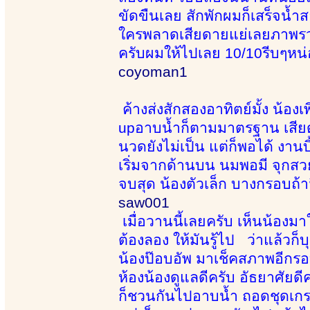
ขัดขืนเลย สักพักผมก็เสร็จน้
ใครพลาดเสียดายแย่เลยภาพรวม
ครับผมให้ไปเลย 10/10รีบๆหน่
coyoman1
ค้างส่งสักสองอาทิตย์มั้ง น้อง
upอาบน้ำก็ตามมาตรฐาน เสียดา
นวดยังไม่เป็น แต่ก็พอได้ งาน
เริ่มจากด้านบน นมพอมี จุกสวย
จบสุด น้องตัวเล็ก บางกรอบถ้า
saw001
เมื่อวานนี้เลยครับ เห็นน้องมาใ
ต้องลอง ให้มันรู้ไป ว่าแล้วก็บ
น้องป๊อบอัพ มาเช็คสภาพอีกรอ
ห้องน้องดูแลดีครับ อัธยาศัยดีค
ก็ชวนกันไปอาบน้ำ ถอดชุดเกรา