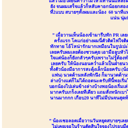
แล้ว เมื่อได้ยินคำว่าไม่ไหวเท่านั้นแห
ยัง จนผมเสร็จแล้วก็หลับคาอกน้อยกสองผมพ
ที่2แบบ สบายๆทั้งผมและน้อง 60 นาทีแ
แน่น นุ่ม
” เมื่อวานเห็นน้องเข้ามารีบทัก PR เลยค
ครั้งแรก โคแก่อย่างผมนี่ตัวติดไฟใจต
ทักทาย โอ้โหน่ารักมากเหมือนในรูปเปะไม่
เลยครับผมเลยต้องชวนคุย เอามือลูบหัวไ
ใจแต่น้องก็ยังกลัวๆครับเพราะไม่รู้ต้
เลยครับ ให้น้องนอนคว่ำแล้วเป็นฝ่ายนว
ทั้งตัวน้องมีอาการสะดุ้งเล็กน้อยครับ
แฟน) นวดด้านหลังพักนึง ก็มานวดด้านห
ล่างบ้างแต่ก็ไม่ได้ถอดนะครับทีนี้พอเริ่
บอกน้องไปเล่นข้างล่างบ้างพอน้องเริ่มเล
มากครับเกร็งเลยทีเดียว แถมสั่งหนักเ
นานมากกก เกือบ20 นาทีไม่มีบ่นจนสุดท้า
” น้องเชอลอตเมื่อวานวันหยุดสบายๆเลย
ไม่เคยเจอในร้านตัดสินใจจองไปรอบมืด