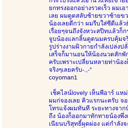
กระโปรงแล้วเอานิ้วแหย่เข้า
ยกทรงออกอย่างรวดเร็ว ผมเอา
เลย ผมดูดสลับซ้ายขวาซ้ายขวา 
น้องเลยดีกว่า ผมรีบใส่ซีดีแล้
เรื่อยๆจนถึงจังหวะสปีทแล้ว
จูบน้องแลกลิ้นดูดนมครบคุ้มจร
รูปร่างงามผิวกายกำลังเปล่งปล
เสร็จก็มานอนให้น้องนวดสักพั
ครับเพราะเปลี่ยนหลายท่าน้อง
จริงๆเลยครับ-.,-”
coyoman1
เช็คไลน์lovely เห็นพีอาร์ แห
ผมก่จองเลย คิวแรกนะครับ จองเ
โทรแจ้งผมทันที ระยะทางจากบ
ถึง น้องก็ออกมาทักทายน้องพึ่ง
เนียนบริสุทธิ์ผุดผ่อง แต่กำ