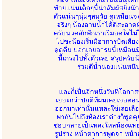
ท้ายแน่นเด็กๆนี้น่าสัมผัสยิ่
ตัวแน่นๆนุ่มๆสมวัย ดูเหมือนจ
จริงๆ น้องอาบน้ำได้ดีสะอาดทั้ง
ครับนวดสักพักเราเริ่มอดใจไม
ไปซะน้องเริ่มมีอาการบิดเสี
ดูดดื่ม บอกเลยอารมนี้เหมือน
นี้เกรงไปทั้งตัวเลย สรุปครั
ร่วมดีน้ำนองแน่นหนึบ
และก็เป็นอีกหนึ่งวันที่โอก
เยอะกว่าปกติที่ผมเคยเจอตอ
ออกมาเท่านั่นแหละใข่เลยเลือ
พากันไปถึงห้องเราต่างก็พูด
ชอบกลายเป็นหลงใหลน้องแทยอ
รูปร่าง หน้าตาการพูดจา หน้