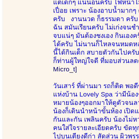
แต่เด็กๆ แน่นอนครับ ไฟหน้าไม
เปื่อย เพราะ น้องอาบน้ำมากๆ 
ครับ งานนวด ก็ธรรมดา ครับ แ
ฉัน สมันเรียนครับ ไม่เก่งจนชำน
จบแน่ๆ มันต้องชงเอง กินเองคร
ได้ครับ ไม่นานก็ไหลจนหมดห
นี้ได้กินเด็ก สบายตัวกันไปค
ก็ท่านผู้ใหญ่ใจดี ที่มอบส่วนลดค
Micro_t]
วันเสาร์ ที่ผ่านมา รถก็ติด พอ
แห่งบ้าน Lovely Spa ว่ามีน้องๆ
หมายน้องๆออกมาให้ดูตัวจนลา
น้องก็เดินนำหน้าขั้นห้อง เปิด
กันและกัน เพลินครับ น้องไม่ห
คนใส่ใจรายละเอียดครับ ขัดทุก
ไปบนเตียงดีก่า สัดส่วน ผิวพร