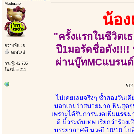
Moderator
น้อ
"ครั้งแรกในชีวิตเธ
ความหื่น : 0
ปี1มอรัดชื่อดัง!!
ออฟไลน์
ผ่านบู๊ทMCแบรนด์
กระทู้: 42,735
โพสต์: 5,211
ขอ
ไม่เคยเลยจริงๆ ซ้ำสองวันเ
บอกเลยว่าสบายมาก ฟินสุดๆ
เพราะได้รับการนงดเพื่มแรฃมาไ
ดี บิ้วระดับเทพ เรียกว่าร้อง
บรรยากาศดี นวดเี 10/10 ไป