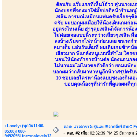
ต้อนรับ แว๊บแรกที่เห็นโอ้วว หุ่นนางแบบ
น้องบอกพี่จองมาใช่มั้ยปกติหน้าร้านหนู
เพลิน อารมณ์เหมือนแฟนครับเรื่อยๆชิ
ครับ ผมบอกผมเมื่อยให้น้องเดินเกมก่อ
อยู่ตรงไหนเนี้ย ฮ่าๆคุยเพลินก็จัดการน้
ไม่ค่อยเจอแบบนี้ระหว่างเสียวๆเพลิน ม
ลงบ้างเริ่มจากไฟหน้าก่อนเลย ขนาดกำลั
ลมาเต็ม แอ่นรับเต็มที่ ผมเดิมเกมช้าๆน้อ
เสียวมาก พี่แกล้งหนูแบบนี้ทำไม ใคร
นอนให้น้องทำการบ้านต่อ น้องนอนกอด
ไม่นานผมไม่ไหวขอตัวดีกว่า ยอมแพ้ฮะ 
บอกผมว่ากลับมาหาหนูอีกน้าาสรุปครับหน้
10 ชอบเลยใครหาน้องแบบชงเองกินเอง เ
ขอบคุณน้องๆที่น่ารักที่ดูแลผมดีท
+Lovely+(ทุกวัน11:00-
ตอบ: แววดาราวัยรุ่นเลย!!!จากดีกรีสายC 
05:00)T080-
«
ตอบ #2 เมื่อ:
02:32:39 PM 25 ธันวาคม 
9492055Line:spalovely123