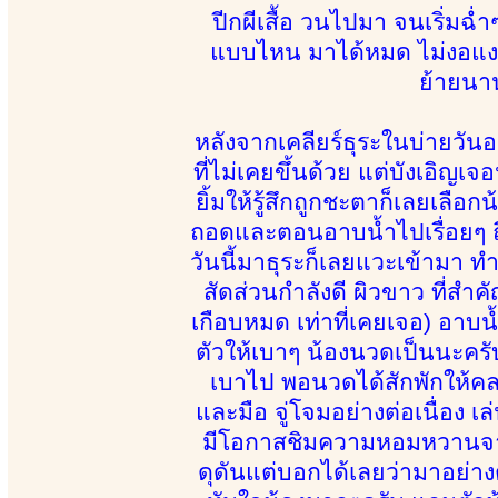
ปีกผีเสื้อ วนไปมา จนเริ่มฉ่
แบบไหน มาได้หมด ไม่งอแง 
ย้ายนาน
หลังจากเคลียร์ธุระในบ่ายวันอ
ที่ไม่เคยขึ้นด้วย แต่บังเอิญ
ยิ้มให้รู้สึกถูกชะตาก็เลยเลือ
ถอดและตอนอาบน้ำไปเรื่อยๆ ถึงได
วันนี้มาธุระก็เลยแวะเข้ามา ท
สัดส่วนกำลังดี ผิวขาว ที่สำคั
เกือบหมด เท่าที่เคยเจอ) อาบน้
ตัวให้เบาๆ น้องนวดเป็นนะครั
เบาไป พอนวดได้สักพักให้คลายเส
และมือ จู่โจมอย่างต่อเนื่อง เ
มีโอกาสชิมความหอมหวานจากตั
ดุดันแต่บอกได้เลยว่ามาอย่า