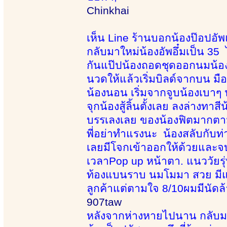
Chinkhai
เห็น Line ร้านบอกน้องป๊อปอั
กลับมาใหม่น้องอัพอึ๋มเป็น 35 
กันแป๊ปน้องถอดชุดออกนมน้องส
นวดให้แล้วเริ่มบิลด์จากบน มือ
น้องนอน เริ่มจากจูบน้องเบาๆ 
จุกน้องสู้ลิ้นตั้งเลย ลงล่างทา
บรรเลงเลย ของน้องฟิตมากตา
พี่อย่าทำแรงนะ น้องสลับกับท่า
เลยมีโจกเข้าออกให้ด้วยและจบ
เวลาPop up หน้าตา. แนววัยรุ
ท้องแบนราบ นมโมมา สวย มีแข
ลูกค้าแต่ตามใจ 8/10ผมมีนัดล้าง
907taw
หลังจากห่างหายไปนาน กลับมาแ