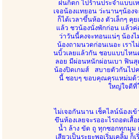
ฝนก็ตก ไปร้านประจำแบบเหงาๆ 
เจอน้องแทยอน ว่ะนานๆน้องจะ
ก็ได้เวลาขึ้นห้อง ตัวเล็กๆ คุ
แล้ว ชวน้องนั่งพักก่อน แล้ว
ว่าวันนี้คงจะทอนแน่ๆ น้อ
น้องถามนวดก่อนเนอะ เราไม่ร
นบิ้วเลยแล้วกัน ชอบแบบไหนค่
ลอย มีผ่อนหนักผ่อนเบา ฟินสุด
น้องปิดเกมส์ สบายตัวกันไปค
นี้ ชอบๆ ขอบคุณคุรแหม่มด้ว
ใหญ่ใจดีที
ไม่เจอกันนาน เช็คไลน์น้องเข
ขึนห้องเลยจะรออะไรถอดเสื้อ
น้ำ ล้าง ขัด ถู ทุกซอกทุกมุ
เสียวเป็นระยะพอเริ่มเคลิ้ม ก็