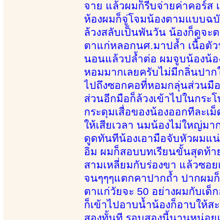
จาย แล้วผมก็รีบจ่ายค่าคอร์ส 
ห้องผมก็จู่โจมน้องตามแบบฉบับ
ล้วงสลับเป็นพันวัน น้องก็ดูจะ
ตาแก่หลอกนศ.มาปล้ำ เนื้อตัว
นอนแล้วปล้ำต่อ ผมจูบน้องน้อ
หอมมากเลยครับไม่มีกลิ่นปากใ
ไปถึงซอกคอที่หอมกลุ่นส่วนมือก
ส่วนอีกมือก็ล้วงเข้าไปในกระ
กระดุมเสื่อของน้องออกทีละเม
ให้เสียเวลา นมน้องไม่ใหญ่ม
ดูดทันทีน้องเอามือจับหัวผมแ
อิ่ม ผมก็สอบบทเรียนขั้นสุดท้า
สามเหลี่ยมกับร่องขา แล้วซอยเ
จนๆๆๆแตกคาปากถ้ำ ปากผมก็ยั
ตาแก่วัยจะ 50 อย่างผมกับเด็กอ
ก็เข้าไปอาบน้ำน้องก็อาบให้ส
สองทั้นที รอบสองนี้นานหน่อยแ