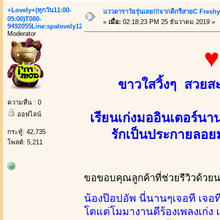
+Lovely+(ทุกวัน11:00-
แววดาราวัยรุ่นเลย!!!จากดีกรีสายC Fresh
05:00)T080-
«
เมื่อ:
02:18:23 PM 25 ธันวาคม 2019 »
9492055Line:spalovely123
Moderator
♥
ขาวใสวิ้งๆ สวยสะ
ความหื่น : 0
ออฟไลน์
เรียนเก่งมออินเตอร์น
กระทู้: 42,735
รักเป็นประกายลอย
โพสต์: 5,211
ขอขอบคุณลูกค้าที่ช่วยรีวิวด้วย
น้องป๊อปอัพ นี่นานๆเจอที เจ
โตแต่โมมางานดีร้องเพลงเก่ง 