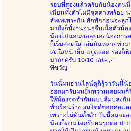
รอบที่สองแล้วครับกับน้องคนน
เนียนทั้งตัวไม่มีจุดด่างพร้อย 
สัพเพเหระกัน สักพักก่อนจะลุก
มาถึงก็นั่งๆนอนๆจีบเนื้อตัว
น้องไปนอนขอลุยเองน้องการตอบ
ก็เริ่มสอดใส่ เล่นกันหลายท่าม
สดใสหน้ายิ้ม อยู่ตลอด ร่องก
มากๆครับ 10/10 เลย-.,-”
พี่ขวัญ
วันนี้ผมอ่านไลน์ดูก็รู้ว่าวันน
ออกมารับผมยิ้มหวานเลยผมก็รี
ให้น้องจดจำกันแบบลืมบ่ลงกันเ
ทั่วเรือนร่าง ผมโซด์ซอกคอและ
เพราะไม่ทันตั้งตัว วันนี้ผมจ
น้องก็ตามใจครับผมรุกต่อ ปาก
ปากให้เสียอารมณ์ ผมระดมจูบน