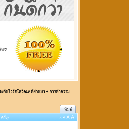
องกันไวรัสโควิด19 ที่ผ่านมา + การทำความ
พิมพ์
A
A
รั้ง)
A
A