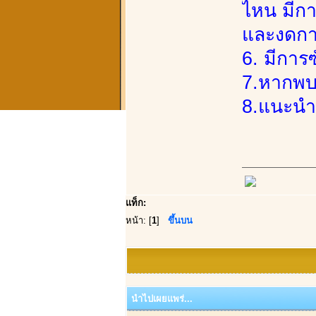
ไหน มีกา
และงดกา
6. มีการ
7.หากพบล
8.แนะนำท
แท็ก:
หน้า: [
1
]
ขึ้นบน
นำไปเผยแพร่...