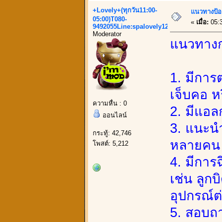
+Lovely+(ทุกวัน11:00-
แนวทางป้อ
05:00)T080-
«
เมื่อ:
05:3
9492055Line:spalovely123
Moderator
แนวทางกา
1. มีกา
เจ็บคอ หร
ความหื่น : 0
2. มีแอล
ออนไลน์
3. แนะนำ
กระทู้: 42,746
หลายคน
โพสต์: 5,212
4. มีการฉ
เช่น ลูกบ
อุปกรณ์ต
5. สอบถ