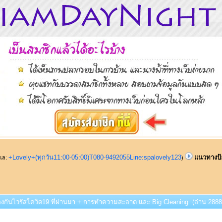
+Lovely+(ทุกวัน11:00-05:00)T080-9492055Line:spalovely123
แนวทางป้
ูแล:
)
องกันไวรัสโควิด19 ที่ผ่านมา + การทำความสะอาด และ Big Cleaning (อ่าน 2888 ค