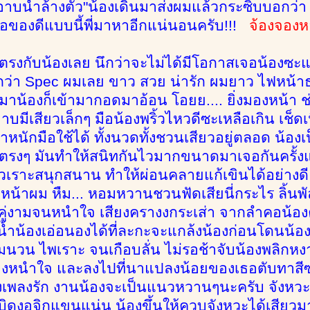
ปอาบน้ำล้างตัว"น้องเดินมาส่งผมแล้วกระซิบบอกว่า
เจอของดีแบบนี้พี่มาหาอีกแน่นอนครับ!!!
จ้องจองห
ตรงกับน้องเลย นึกว่าจะไม่ได้มีโอกาสเจอน้องซะแล
กว่า Spec ผมเลย ขาว สวย น่ารัก ผมยาว ไฟหน้าธ
มาน้องก็เข้ามากอดมาอ้อน โอยย.... ยิ่งมองหน้า ช่
บมีเสียวเล็กๆ มือน้องพริ้วไหวดีซะเหลือเกิน เช็ดเน
ำหนักมือใช้ได้ ทั้งนวดทั้งชวนเสียวอยู่ตลอด น้อง
ตรงๆ มันทำให้สนิทกันไวมากขนาดมาเจอกันครั้
ังหัวเราะสนุกสนาน ทำให้ผ่อนคลายแก้เขินได้อย่างดี
น้าผม หืม... หอมหวานชวนฟัดเสียนี่กระไร ลิ้น
าคู่งามจนหนำใจ เสียงครางงกระเส่า จากลำคอน้องค
าน้ำน้องเอ่อนองได้ที่ละกะจะแกล้งน้องก่อนโดนน้อ
นุ่มนวน ไพเราะ จนเกือบลั่น ไม่รอช้าจับน้องพลิกห
างหนำใจ และลงไปที่นาแปลงน้อยของเธอตับทาสีซ
เพลงรัก งานน้องจะเป็นแนวหวานๆนะครับ จังหวะดีๆ 
่บิดงอจิกแขนแน่น น้องขึ้นให้ควบจังหวะได้เสียวมา