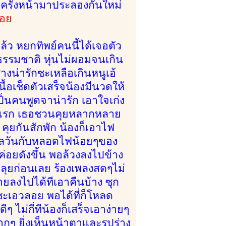
 ครั้งหน้ามาประลองกันใหม่
อย
้ว หยกทิพย์คนนี้ได้เจอตัว
รรมชาติ หุ่นไม่ผอมจนเกิน
างน่ารักซะเหลือเกินหนูเอ้
ื้อเช็ดตัวเสร็จน้องมีนวดให้
เป็นคนพูดจาน่ารัก เอาใจเก่ง
งแรก เธอชวนคุยหลากหลาย
 คุยกันสักพัก น้องก็เอาไฟ
พัลวันกับหลอดไฟน้อยๆของ
่อยดังขึ้น พอล้วงลงไปข้าง
งลุยก่อนเลย ร้องเพลงสดๆไม่
งายลงไปได้ทีเอาคืนบ้าง ซุก
ะเอวลอย พอได้ที่ก็โหลด
ไม่กี่ทีน้องก็เสร็จเอาง่ายๆ
กๆ ยิ่งเห็นหน้าตาและรูปร่าง