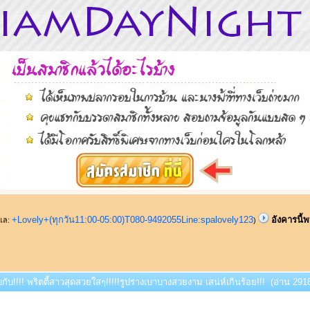
+Lovely+(ทุกวัน11:00-05:00)T080-9492055Line:spalovely123
อังคารนี้พ
ูแล:
)
บกับ!!!! พริตตี้สาวสุดสวยใสๆ!!!!!รูปร่างเบาบางสวยงาม เสน่ห์เกินร้อย!!! (อ่าน 2918