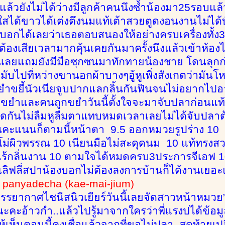
้วยังไม่ได้ว่างมีลูกค้าคนนึงซ้ำน้องมา25รอบแล้วก็
งใสได้ขาวได้เต่งตึงนมแท้เต้าสวยตูดงอนงานไม่ได
บอกได้เลยว่าเธอตอบสนองให้อย่างครบเครื่องทั้ง
ไม่ต้องเสียเวลามากคุ้นเคยกันมาครั้งนึงแล้วเข้าห้
เลยแถมยังมีมือซุกซนมาทักทายน้องชาย โดนลุกก่อ
มับไปที่หว่างขานอกผ้าบางๆอู้หูเพิ่งสังเกตว่ามันโ
ยำขยี้นัวเนียจูบปากแลกลิ้นกันฟินจนไม่อยากไ
คนขยำและคนถูกขยำวันนี้ตั้งใจจะมาจับปลาก่อนแท้
วดกันไม่ลืมหูลืมตาแทบหมดเวลาเลยไม่ได้จับปลา
็นคะแนนก็ตามนี้หน้าตา 9.5 ออกหมวยรูปร่าง 1
ม่ผิวพรรณ 10 เนียนมือไม่สะดุดนม 10 แท้ทรงสวยจ
ไร้กลิ่นงาน 10 ตามใจได้หมดครบ3ประการจีเอฟ 
ลิฟลี่สปาน้องบอกไม่ต้องลงการบ้านก็ได้งานเยอ
panyadecha (kae-mai-jium)
้าบรรยากาศไชนีสนิวเยียร์วันนี้เลยจัดสาวหน้าหมวย
ะคะอ้าวกำ..แล้วไปรู้มาจากใครว่าพี่แรงปได้ข้อ
ให้เห็นตอนนี้คงเชื่อแล้วจากที่ขอไม่ปลา..สุดท้าย