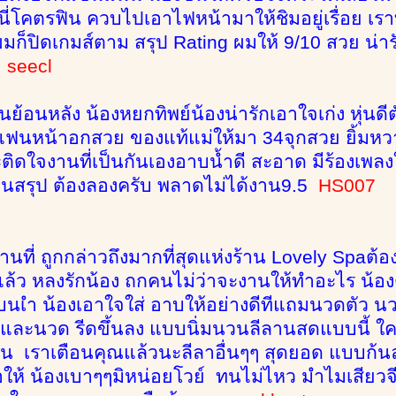
ี่โคตรฟิน ควบไปเอาไฟหน้ามาให้ชิมอยู่เรื่อย เราท
ก็ปิดเกมส์ตาม สรุป Rating ผมให้ 9/10 สวย น่ารัก
seecl
นย้อนหลัง น้องหยกทิพย์น้องน่ารักเอาใจเก่ง หุ่นด
ฟนหน้าอกสวย ของแท้แม่ให้มา 34จุกสวย ยิ้มหวาน ร
จะติดใจงานที่เป็นกันเองอาบน้ำดี สะอาด มีร้องเพล
ก่อนสรุป ต้องลองครับ พลาดไม่ได้งาน9.5
HS007
งานที่ ถูกกล่าวถึงมากที่สุดแห่งร้าน Lovely Spaต้
ล้ว หลงรักน้อง ถกคนไม่ว่าจะงานให้ทำอะไร น้อง
นเำ น้องเอาใจใส่ อาบให้อย่างดีทีแถมนวดตัว 
ภูและนวด รีดขึ้นลง แบบนิ่มนวนลีลานสดแบบนี้ 
คน เราเตือนคุณแล้วนะลีลาอื่นๆๆ สุดยอด แบบก้นลอ
ให้ น้องเบาๆๆมิหน่อยโวย์ ทนไม่ไหว มำไมเสียวจี