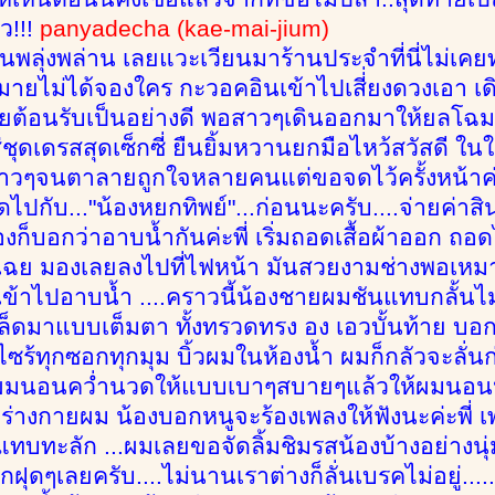
ว!!!
panyadecha (kae-mai-jium)
มนพลุ่งพล่าน เลยแวะเวียนมาร้านประจำที่นี่ไม่เคย
าหมายไม่ได้จองใคร กะวอคอินเข้าไปเสี่่ยงดวงเอา เด
ายต้อนรับเป็นอย่างดี พอสาวๆเดินออกมาให้ยลโฉ
ชุดเดรสสุดเซ็กซี่ ยืนยิ้มหวานยกมือไหว้สวัสดี ใน
าวๆจนตาลายถูกใจหลายคนแต่ขอจดไว้ครั้งหน้าค่อ
ัดไปกับ..."น้องหยกทิพย์"...ก่อนนะครับ....จ่ายค่าส
องก็บอกว่าอาบน้ำกันค่ะพี่ เริ่มถอดเสื้อผ้าออก ถ
เฉย มองเลยลงไปที่ไฟหน้า มันสวยงามช่างพอเหมาะ
ข้าไปอาบน้ำ ....คราวนี้น้องชายผมชันแทบกลั้นไม่ไ
ดมาแบบเต็มตา ทั้งทรวดทรง อง เอวบั้นท้าย บอก
ซร้ทุกซอกทุกมุม บิ้วผมในห้องน้ำ ผมก็กลัวจะลั่นก
ห้ผมนอนคว่ำนวดให้แบบเบาๆสบายๆแล้วให้ผมนอนห
่วร่างกายผม น้องบอกหนูจะร้องเพลงให้ฟังนะค่ะพี่ 
ทบทะลัก ...ผมเลยขอจัดลิ้มชิมรสน้องบ้างอย่างนุ่
กฝุดๆเลยครับ....ไม่นานเราต่างก็ลั่นเบรคไม่อยู่.....