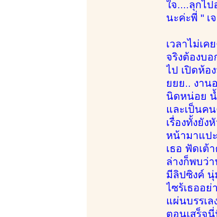
ใจ....ลุกไ
นะค่ะพี่ " 
เวลาไม่เคย
จริงต้องบอ
ไป เปิดห้อง
ยยย.. งานอา
นิดหน่อย น้
และเป็นคน
เรื่องทั้งย
หน้ามาแปะห
เธอ ฟัดเต้
ล่างก็พบว่
มีลิปซิงค์ 
ไซร้เธออย่
แผ่นบรรเลง
ตอนเสร็จนี