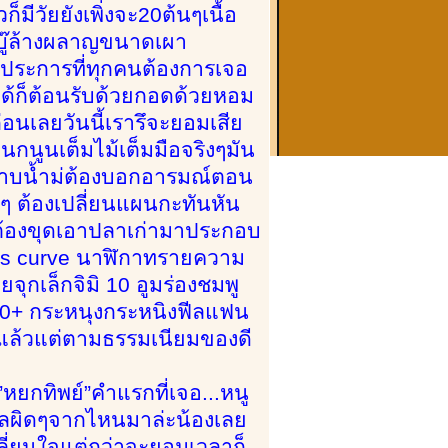
มีวัยยังเพิ่งจะ20ต้นๆเนื้อ
้บู๊ล้างผลาญขนาดเผา
3ประการที่ทุกคนต้องการเจอ
องได้ก็ต้อนรับด้วยกอดด้วยหอม
นเลยวันนี้เรารึจะยอมเสีย
หนกนูนเต็มไม้เต็มมือจริงๆมัน
ปอาบน้ำม่ต้องบอกอารมณ์ตอน
ๆ ต้องเปลี่ยนแผนกะทันหัน
ต้องขุดเอาปลาเก่ามาประกอบ
0 s curve นาฬิกาทรายความ
ุกเล็กจิมิ 10 อูมร่องชมพู
10+ กระหนุงกระหนิงฟีลแฟน
ะแล้วแต่ตามธรรมเนียมของดี
”หยกทิพย์”คำแรกที่เจอ...หนู
มูลผิดๆจากไหนมาล่ะน้องเลย
เปลี่ยนใจแต่กว่าจะยอมเวลาก็