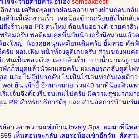
หัวใจจะวายตายคามือน้อง
somsakbest
เลิกงาน เครียดๆอยากผ่อนคลาย ทางผ่านก่อนกลับบ้
 พอดีวันนี้เลิกงานเร็ว เจอน้องข้าวเกรียบยังไม่กลั
ปถึงร้านเจอ PR คนใหม่ ต้อนรับอย่างดี จ่ายค่าสิ
็พร้อมครับ พอดีผมเคยขึ้นกับน้องครั้งนึงนานแล้วค
ด้ห้องใหญ่ น้องคุยสนุกเหมือนเดิมครับ ยิ้มสวย ด
งดีครับ ผอมเฟิม หน้าท้องดูดีเลยครับ ส่วนของผม
มีแฟนเป็นทอมด้วย เลยกลัวเจ็บ อาบน้ำมาตรฐานครั
ักพักก็หยุดแล้วนัวผมเลยครับ ผมเลยรุกกลับดูดไฟ
่สด และ ไม่จุ๊ปปากคับ ไม่เป็นไรเล่นท่ากันเลยดีก
ี้ wot ยืน เก้าอี้ อีกมากมาย ร่วม40 นาทีน้องฟิ
ริ่มเจ็บจึงต้องรีบจบเกมไปครับ มีความสุขมากมาย
ุณ PR สำหรับบริการดีๆ และ ส่วนลดการบ้านเช่
h
พย์สาวตาหวานแห่งบ้าน lovely Spa ผมมาที่นี่หลายท
555 เห็นตอนจะกลับ เลยรอน้องเข้าอีกวัน สัดส่ว