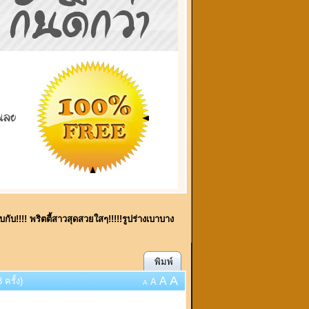
บกับ!!!! พริตตี้สาวสุดสวยใสๆ!!!!!รูปร่างเบาบาง
พิมพ์
A
A
 ครั้ง)
A
A