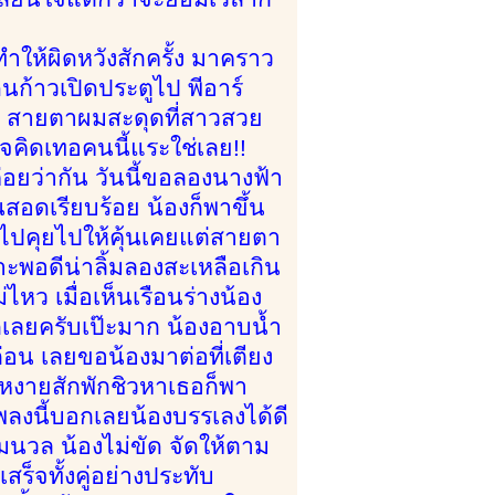
ทำให้ผิดหวังสักครั้ง มาคราว
ินก้าวเปิดประตูไป พีอาร์
ม สายตาผมสะดุดที่สาวสวย
ใจคิดเทอคนนี้แระใช่เลย!!
ยว่ากัน วันนี้ขอลองนางฟ้า
ินสอดเรียบร้อย น้องก็พาขึ้น
อดไปคุยไปให้คุ้นเคยแต่สายตา
พอดีน่าลิ้มลองสะเหลือเกิน
หว เมื่อเห็นเรือนร่างน้อง
เลยครับเป๊ะมาก น้องอาบน้ำ
่อน เลยขอน้องมาต่อที่เตียง
งายสักพักชิวหาเธอก็พา
เพลงนี้บอกเลยน้องบรรเลงได้ดี
มนวล น้องไม่ขัด จัดให้ตาม
เสร็จทั้งคู่อย่างประทับ