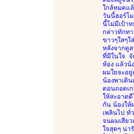
ใกล้หมดแล้
วันนี้ฮอร์โ
นี้ไม่มีเป้
กล่าวทักท
ขาวๆใสๆใส่
หลังจากดูส
ที่มีในใจ จ
ห้อง แล้วน้
ผมใยจะอยู่
น้องพาเดินเ
ตอนถอดเกล็
ให้สะอาดดีไ
กัน น้องใ
เพลินไป ทั
จนผมเสียวแ
ใจสุดๆ น่ารั