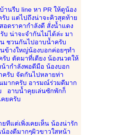
านรีบ line หา PR ให้ดูน้อง
บครับ แต่ไปถึงน่าจะคิวสุดท้าย
นสอดราคากำลังดี สั่งน้ำแดง
รับ น่าจะจำกันไม่ได้ล่ะ มา
ัดฟัน ชวนกันไปอาบน้ำครับ
ค่อนข้างใหญ่น้องบอกค่อยๆทำ
บ ตัดมาที่เตียง น้องนวดให้
หน้ากำลังพอดีมือ น้องบอก
ว่าครับ จัดกันไปหลายท่า
วแฟนมากครับ อารมณ์ร่วมดีมาก
 อาบน้ำคุยเล่นซักพักก็
นเคยครับ
ีแต่เพิ่งเคยเห็น น้องน่ารัก
นน้องดีมากๆผิวขาวใสหน้า