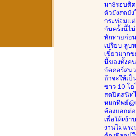
มา3รอบติดแล
ตัวยังสดยั
กระท่อมแต่
กันครั้งนี้
ทักทายก่อน
เปรียบ ลูบห
เขี้ยวมากข
นี้ของทั้ง
จัดคอร์สน
ถ้าจะให้เป
ขาว 10 โอโ
สดปิดสนิท
หยกทิพย์@เ
ต้องบอกต่อ
เพื่อให้เข
งานไม่แรงน
ต้องพิสูจน์