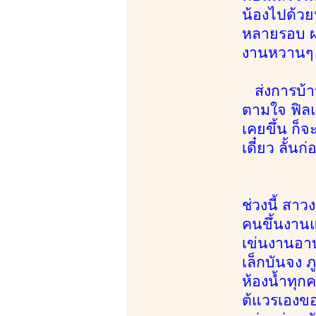
น้องไปด้วยน
หลายรอบ ผม
งานหวานๆ
ส่งการบ้า
ตามใจ ฟิลแ
เคยขึ้น ก็
เดี๋ยว ลั้น
ช่วงนี้ สาว
คนขึ้นงานแ
เข่นงานอาบ
เล็กบันจง 
ห้องน้ำทุก
ต้แวรเองขอ