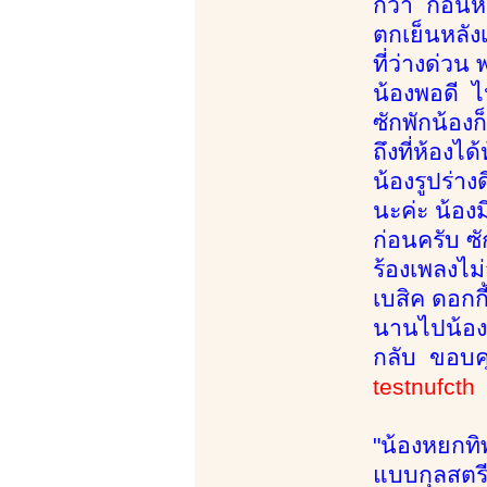
กว่า ก่อน
ตกเย็นหลัง
ที่ว่างด่วน
น้องพอดี ไ
ซักพักน้องก
ถึงที่ห้องไ
น้องรูปร่า
นะค่ะ น้อง
ก่อนครับ ซ
ร้องเพลงไม
เบสิค ดอกก
นานไปน้องเ
กลับ ขอบค
testnufct
"น้องหยกทิ
แบบกุลสตรี