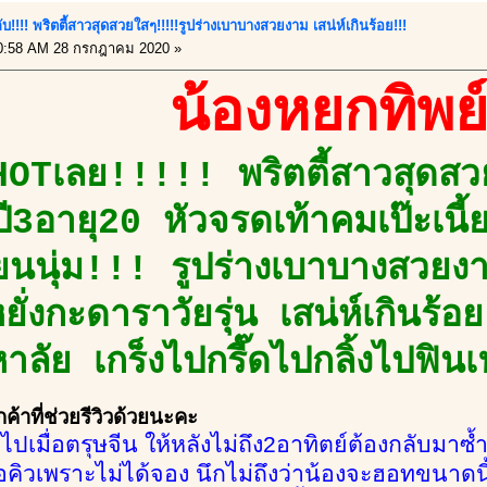
ับ!!!! พริตตี้สาวสุดสวยใสๆ!!!!!รูปร่างเบาบางสวยงาม เสน่ห์เกินร้อย!!!
0:58 AM 28 กรกฎาคม 2020 »
น้องหยกทิพย
HOTเลย!!!!! พริตตี้สาวสุดส
ี3อายุ20 หัวจรดเท้าคมเป๊ะเนี้ย
ียนนุ่ม!!! รูปร่างเบาบางสวยง
ยั่งกะดาราวัยรุ่น เสน่ห์เกินร
าลัย เกร็งไปกรี๊ดไปกลิ้งไปฟิน
้าที่ช่วยรีวิวด้วยนะคะ
กไปเมื่อตรุษจีน ให้หลังไม่ถึง2อาทิตย์ต้องกลับมา
รอคิวเพราะไม่ได้จอง นึกไม่ถึงว่าน้องจะฮอทขนาดนี