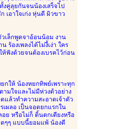
ั้งคู่ลุยกันจนน้องเสร็จไป
 เอาใจเก่ง หุ่นดี ผิวขาว
ีตัวเล็กพูดจาอ้อนน้อม งาน
้องเพลงได้ไม่งี้เง่า ใคร
งให้ฟังด้วยจนต้องเบรคไว้ก่อน
องยกให้ น้องหยกทิพย์เพราะทุก
ตามใจและไม่มีห่วงต้วอย่าง
นวดแล้วทำความสะอาดเจ้าตัว
ใครเผลอ เป็นจอดยกแรกใน
ย หรือไม่ก็ ดิ้นตกเตียงหรือ
ดๆๆ แบบนี้ยอมแพ้ น้องดี