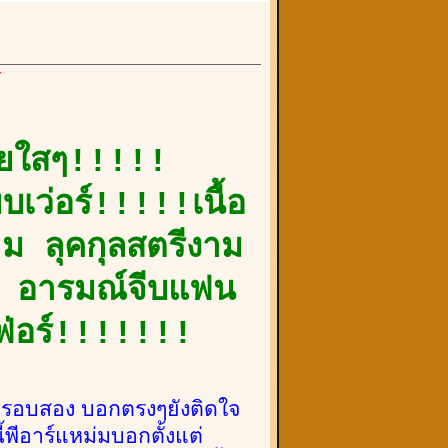
์
วยใสๆ!!!!!
บเว่อร์!!!!!เนื้อ
าม ลุคกุลสตรีงาม
้อย อารมณ์จีบแฟน
เฟ่อร์!!!!!!!
ซ้ำรอบสอง บอกตรงๆยังติดใจ
้พีอาร์แหม่มบอกตั้งแต่