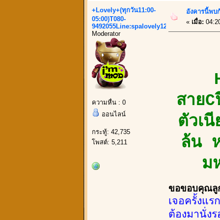
+Lovely+(ทุกวัน11:00-
อังคารนี้พบก
05:00)T080-
«
เมื่อ:
04:2
9492055Line:spalovely123
Moderator
สายCป
ความหื่น : 0
ออนไลน์
ตัวเน
กระทู้: 42,735
ล้น ห
โพสต์: 5,211
มห
ขอขอบคุณลูกค
เจอครั้งแร
ต้องมานั่ง