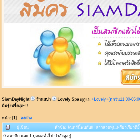
SiamDayNight
ร้านสปา
Lovely Spa
+Lovely+(ทุกวัน11:00-05:
(ผู้ดูแล:
ดีฟรุ้งฟริ้งฝุดๆ!!
หน้า: [
1
]
ลงล่าง
ผู้เขียน
หัวข้อ: จันทร์นี้พบกับ!!! สาวสวยหุ่นเพรียวเรียวดียิ
0 สมาชิก และ 1 บุคคลทั่วไป กำลังดูอยู่