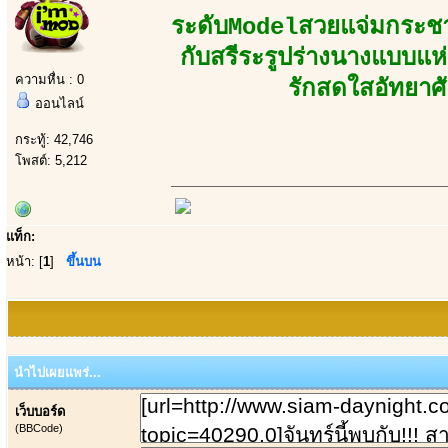
ระดับModelสวยแจ่มกระชาก
กับสรีระรูปร่างนางแบบแห
ความหื่น : 0
รักสดใสอัทยาศั
ออนไลน์
กระทู้: 42,746
โพสต์: 5,212
แท็ก:
หน้า: [
1
]
ขึ้นบน
นำไปเผยแพร่...
เว็บบอร์ด
(BBCode)