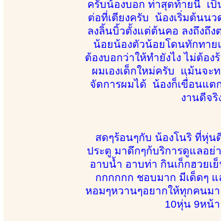
ครับน้องบอก ท่าสุดท้ายนี้ เ
ต่อที่เตียงครับ น้องเริ่มต้น
ลงลิ้นบิ้วตั้งแต่ต้นคอ ลงถึงถ
น้อยน้องตัวน้อยโดนทักทายแบนั
ต้องบอกว่าให้ทำยังไง ไม่ต้องร้
ผมเองเด็กใหม่ครับ แม้นจะท
จัดการผมได้ น้องก็เขื่่อน
งานดีจริ
สดๆร้อนๆกับ น้องโนริ ที่หุ่
ประตู มาดึกๆก้บริการดูแลอย่า
อาบน้ำ อาบท่า กินเก็กฮวย
กกกกกก ชอบมาก มีเด็ดๆ และก้
หอมๆหวานๆอยากให้ทุกคนมาลองจ
10หุ่น 9หน้า