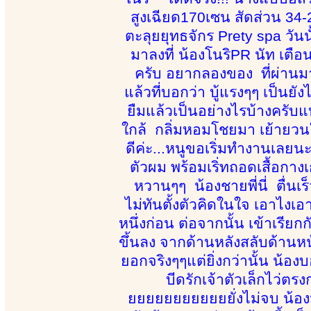
สูงเฉียด170เซน สัดส่วน 34-2
ตะลุยยุทธจักร Prety spa วัน
มาลงที่ น้องโนริPR นัท เตือ
ครับ อยากลองของ ที่ผ่านม
แล้วที่บอกว่า บู้แรงๆๆ เป็นยั
ยืมแล้วเป็นอย่างไรบ้างครับแบ
ใกล้ กลิ่มหอมโชยมา เย้ายวนใจ 
ดีค่ะ...หนูขอเริ่มทำงานเลยน
ตัวผม พร้อมเริ่ทถอดเสื้อกางเ
หวานๆๆ น้องชายพี่นี่ ตื่นเร็
ไม่ทันตั้งตัวคิดในใจ เอาไงเอ
หนึ่งก่อน ต่อจากนั้น เข้าเรีย
ขึ้นลง จากด้านหลังสลับด้านหน้า
ยอกจริงๆๆแต่ยิ่งกว่านั้น น้องบอ
บีดรักเจ้าตัวเล็กไว่ตร
ยยยยยยยยยยยยั่งไม่จบ น้องมี