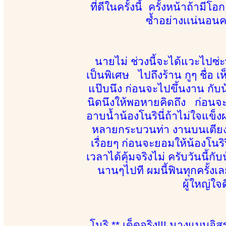
ที่ดีในครั้งนี้ ครั้งหน้าถ้าม
ซ้ำอย่างเเน่นอนค
นายไม่ ช่วงนี้จะได้แวะไปซ่ะ
เป็นพิเศษ ไปถึงร้าน กูๆ ชื่อ เ
แป๊บนึง ก่อนจะไปขึ้นงาน กับน้
นิดนึงให้พอหายคิดถึง ก่อนจะ
อาบน้ำน้องโนรินี่ถ้าไม่ใจแข็งผ
หลายกระบวนท่า งานบนเตียงนี่
เรื่อยๆ ก่อนจะยอมให้น้องโน
เวลาได้คุ้มจริงไม่ ครับวันนี
นานๆไปที ผมนี้ฟินทุกครั้งเ
ผู้ใหญ่ใจ
โนริ ** เด็ดจริง!!! นางแบบอิสร