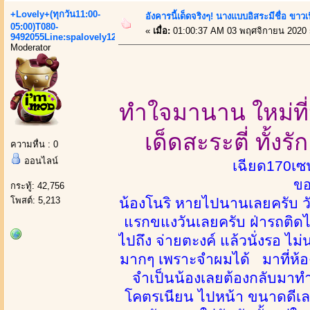
+Lovely+(ทุกวัน11:00-
อังคารนี้เด็ดจริงๆ! นางแบบอิสระมีชื่อ ขาว
05:00)T080-
«
เมื่อ:
01:00:37 AM 03 พฤศจิกายน 2020 
9492055Line:spalovely123
Moderator
ทำใจมานาน ใหม่ที่น
เด็ดสะระตี่ ทั้ง
ความหื่น : 0
ออนไลน์
เฉียด170เซน
ขอ
กระทู้: 42,756
โพสต์: 5,213
น้องโนริ หายไปนานเลยครับ วัน
แรกขแงวันเลยครับ ฝ่ารถติดไ
ไปถึง จ่ายตะงค์ แล้วนั่งรอ ไม
มากๆ เพราะจำผมได้ มาที่ห้อง 
จำเป็นน้องเลยต้องกลับมาทำง
โคตรเนียน ไปหน้า ขนาดดีเลย