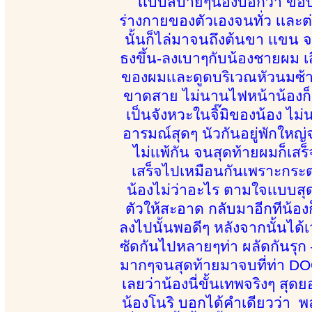
เเบบสบายๆน้องบอกว่า ขอบิ๊
ร่างกายของตัวเองจนทั่ว เเละ
นั้นก็ไล่มาจนถึงต้นขา เเขน 
ธงขึ้น-ลงเบาๆกับน้องชายผม เส
ของผมเเละดูดบริเวณหัวนมซ้า
ขาดสาย ไม่นานไฟหน้าน้องก็ถู
เป็นจังหวะในจิ๊มิของน้อง ไม
อารมณ์สุดๆ นัวกันอยู่พักใหญ่จน
ไม่เเพ้กัน จนสุดท้ายผมก็เส
เสร็จไปเหมือนกันเพราะกระต
น้องไม่ว่าอะไร ตามใจเเบบสุ
ตัวให้สะอาด กลับมาอีกทีน้อ
ลงไปนั้นพอดีๆ หลังจากนั้นได้เ
ซัดกันไปหลายๆท่า ผลัดกันรุก 
มากๆจนสุดท้ายมาจบที่ท่า DOG
เลยว่าน้องนี่ขั้นเทพจริงๆ สุด
น้องโนริ บอกได้คำเดียวว่า 