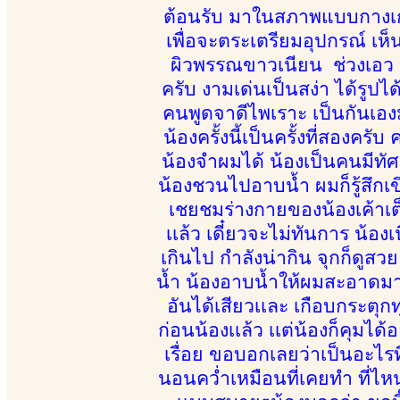
ต้อนรับ มาในสภาพแบบกางเกงย
เพื่อจะตระเตรียมอุปกรณ์ เห็น
ผิวพรรณขาวเนียน ช่วงเอว สะ
ครับ งามเด่นเป็นสง่า ได้รูปไ
คนพูดจาดีไพเราะ เป็นกันเอ
น้องครั้งนี้เป็นครั้งที่สองครั
น้องจำผมได้ น้องเป็นคนมีทัศนค
น้องชวนไปอาบน้ำ ผมก็รู้สึกเ
เชยชมร่างกายของน้องเค้าเต็
เเล้ว เดี๋ยวจะไม่ทันการ น้อ
เกินไป กำลังน่ากิน จุกก็ดู
น้ำ น้องอาบน้ำให้ผมสะอาดมากๆ
อันได้เสียวเเละ เกือบกระตุ
ก่อนน้องเเล้ว เเต่น้องก็คุมได
เรื่อย ขอบอกเลยว่าเป็นอะไรที
นอนคว่ำเหมือนที่เคยทำ ที่ไห