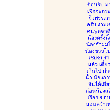
ต้อนรับ ม
เพื่อจะตร
ผิวพรรณข
ครับ งามเด
คนพูดจาดี
น้องครั้งน
น้องจำผมได
น้องชวนไปอ
เชยชมร่า
เเล้ว เดี
เกินไป กำ
น้ำ น้องอา
อันได้เสี
ก่อนน้องเเ
เรื่อย ขอ
นอนคว่ำเห