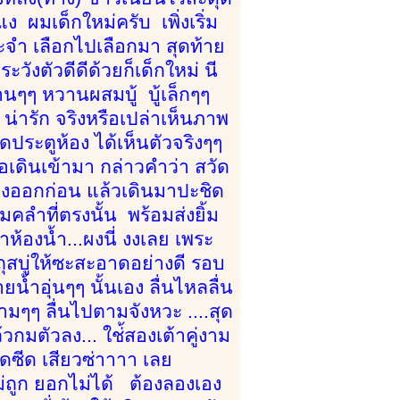
 ผมเด็กใหม่ครับ เพิ่งเริ่ม
ระจำ เลือกไปเลือกมา สุดท้าย
ังตัวดีดีด้วยก็เด็กใหม่ นี
นๆๆ หวานผสมบู้ บู้เล็กๆๆ
 น่ารัก จริงหรือเปล่าเห็นภาพ
ิดประตูห้อง ได้เห็นตัวจริงๆๆ
ธอเดินเข้ามา กล่าวคำว่า สวัด
เองออกก่อน แล้วเดินมาปะชิด
มคลำที่ตรงนั้น พร้อมส่งยิ้ม
าห้องน้ำ...ผงนี่ งงเลย เพระ
ถุสบู่ให้ซะสะอาดอย่างดี รอบ
น้ำอุ่นๆๆ นั้นเอง ลื่นไหลลื่น
างามๆๆ ลื่นไปตามจังหวะ ....สุด
้วกมตัวลง... ใช่้สองเต้าคู่งาม
ุดซีด เสียวซ่าาาา เลย
ม่ถูก ยอกไม่ได้ ต้องลองเอง