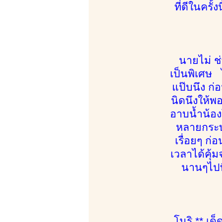
ที่ดีในครั
นายไม่ ช่
เป็นพิเศษ ไ
แป๊บนึง ก่
นิดนึงให้พ
อาบน้ำน้องโ
หลายกระบว
เรื่อยๆ ก
เวลาได้คุ้
นานๆไปที
โนริ ** เด