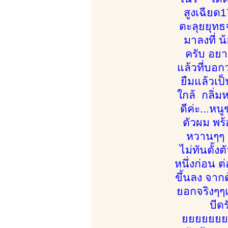
สูงเฉียด1
ตะลุยยุทธจ
มาลงที่ น
ครับ อยา
แล้วที่บอก
ยืมแล้วเป็
ใกล้ กลิ่ม
ดีค่ะ...ห
ตัวผม พร้
หวานๆๆ น้
ไม่ทันตั้ง
หนึ่งก่อน ต
ขึ้นลง จากด
ยอกจริงๆๆแต
บีด
ยยยยยยยยย