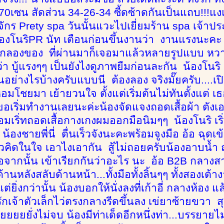
70เซน สัดส่วน 34-26-34 ซี้ดซ้าดกันเป็นแถบ!!!แงแง
ักร Prety spa วันนั้นแวะไปเยี่ยมร้าน spa เจ้าป
้องโนริPR นัท เตือนก่อนขึ้นงานว่า งานแรงนะคะ ระว
กลองของ ที่ผ่านมาก็เจอมาแล้วหลายรูปแบบ หวา
ว่า บู้แรงๆๆ เป็นยังไงดูภาพยืมก่อนละกัน น้องโนริ
นอย่างไรบ้างครับแบบนี ต้องลอง จริงมั๊ยครับ....เป
หอมโชยมา เย้ายวนใจ ตั้งแต่เริ่มต้นไม่ทันตั้งแต่ เ
นูขอเริ่มทำงานเลยนะค่ะน้องจัดแจงถอดเสื้อผ้า ตัง
อมเริ่ทถอดเสื้อกางเกงผมออกมือนิมๆๆ น้องโนริ เริ่
องชายพี่นี่ ตื่นเร็วจังนะคะพร้อมจูงมือ อ้อ ฉุดเข้
ตัวคิดในใจ เอาไงเอากัน สู้ไม่ถอยครับน้องอาบน้ำ 
่อจากนั้น เข้าเรียกกันว่าอะไร นะ อ้อ B2B กลางสาย
้านหลังสลับด้านหน้า...ทั้งมือทั้งลิ้นๆๆ ทั้งสองเต้
่ยิ่งกว่านั้น น้องบอกให้นั่งลงที่เก้าอี่ กลางห้อง แล
รักเจ้าตัวเล็กไว่ตรงกลางรีดขึ้นลง เข่ยาซ้ายขวา ส
ยยยั่งไม่จบ น้องมีท่าเด็ดอีกหนึ่งท่า...บรรยายไ