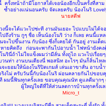
้งนี้ ครั้งหน้าถ้ามีโอกาสได้เจอน้องอีกเป็นครั้งที่
ซ้ำอย่างเเน่นอนครับ จัดเลยครับ น้องโนริ Lovely
นายสตีฟ
วงนี้จะได้แวะไปซ่ะที งานมันเยอะ ไปแบบไม่ได้จอง
ปถึงร้าน กูๆ ชื่อ เห็นน้องโนริ ว่าง ก็เลย คนนี้แหล
อนจะไปขึ้นงาน กับน้อง ซึ่งก็เคยได้ กันอยู่ งานเด
อหายคิดถึง ก่อนจะพากันไปอาบน้ำ ไฟหน้ายังคงตู้
นรินี่ถ้าไม่ใจแข็งผมว่ามีลั่น ทั้งถูไถ แวะไปเรื่อ
นท่า งานบนเตียงนี่ พอสนิท อะไรๆ มันก็ลิ่นไหลคร
่อนจะยอมให้น้องโนริปิดเกมส์ เล่นเอาขาสั่น อาบ
มจริงไม่ ครับวันนี้กับน้องโนริ ผ่อนคลายกันไปขอ
 ผมนี้ฟินทุกครั้งเลย ขอบคุณคุณนัท ดูแลดีมากๆ ค
ผู้ใหญ่ใจดีที่ให้ส่วนลดการบ้านทุกครั้งเลย
Micro_t
็ดจริง!!! นางแบบอิสระมีชื่อ สวยเด็ดสะระตี่ ทั้งรัก