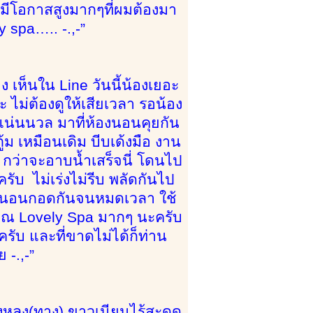
สาม มีโอกาสสูงมากๆที่ผมต้องมา
 spa….. -.,-”
 เห็นใน Line วันนี้น้องเยอะ
ะ ไม่ต้องดูให้เสียเวลา รอน้อง
็ดแน่นนวล มาที่ห้องนอนคุยกัน
ม เหมือนเดิม บีบเด้งมือ งาน
ยๆ กว่าจะอาบน้ำเสร็จนี่ โดนไป
ับ ไม่เร่งไม่รีบ พลัดกันไป
น้ำนอนกอดกันจนหมดเวลา ใช้
บคุณ Lovely Spa มากๆ นะครับ
รับ และที่ขาดไม่ได้ก็ท่าน
 -.,-”
 ทั้งหลง(ทาง) ขาวเนียนไร้สะดุด