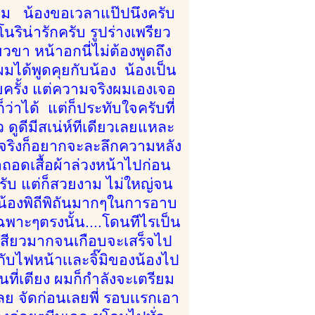
ยงาม น้องขอเวลาแป๊ปนึงครับ
นริน่ารักครับ รูปร่างเพรียว
ขา หน้าอกนี่ไม่ต้องพูดถึง
 ผมได้พูดคุยกับน้อง น้องเป็น
ครั้ง แต่ความจริงผมเองเจอ
ก็ว่าได้ แต่ก็ประทับใจครับที่
ว ดูดีมีสเน่ห์ทีเดียวเลยแหละ
จจริงก็อยากจะละลึกความหลัง
ถอดเสื้อผ้าล่วงหน้าไปก่อน
ครับ แต่ก็สวยงาม ไม่ใหญ่จน
น้องพิถีพิถันมากๆในการอาบ
ฉพาะๆตรงนั้น....โดนทีไรเป็น
ผมเสียวมากจนเกือบจะเสร็จไป
นกับไฟหน้าเเละจิ๊มิของน้องไป
นที่เตียง ผมก็กำลังจะเตรียม
ย จัดก่อนเลยพี่ รอบเเรกเอา