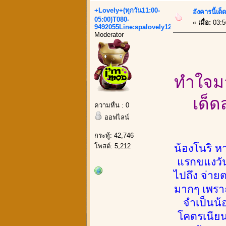
+Lovely+(ทุกวัน11:00-
อังคารนี้เด็
05:00)T080-
«
เมื่อ:
03:5
9492055Line:spalovely123
Moderator
ทำใจมา
เด็ด
ความหื่น : 0
ออฟไลน์
กระทู้: 42,746
โพสต์: 5,212
น้องโนริ ห
แรกขแงวัน
ไปถึง จ่ายต
มากๆ เพราะ
จำเป็นน้
โคตรเนียน