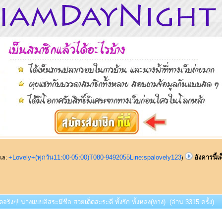
+Lovely+(ทุกวัน11:00-05:00)T080-9492055Line:spalovely123
อังคารนี้เ
ูแล:
)
ด็ดจริงๆ! นางแบบอิสระมีชื่อ สวยเด็ดสะระตี่ ทั้งรัก ทั้งหลง(ทาง) (อ่าน 3315 ครั้ง)