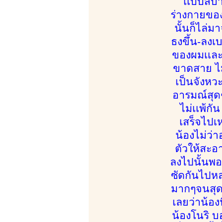
เเบบสบา
ร่างกายของ
นั้นก็ไล่
ธงขึ้น-ลงเ
ของผมเเละ
ขาดสาย ไม่
เป็นจังหว
อารมณ์สุดๆ 
ไม่เเพ้ก
เสร็จไปเ
น้องไม่ว่
ตัวให้สะอ
ลงไปนั้นพอด
ซัดกันไปหล
มากๆจนสุดท
เลยว่าน้อง
น้องโนริ 