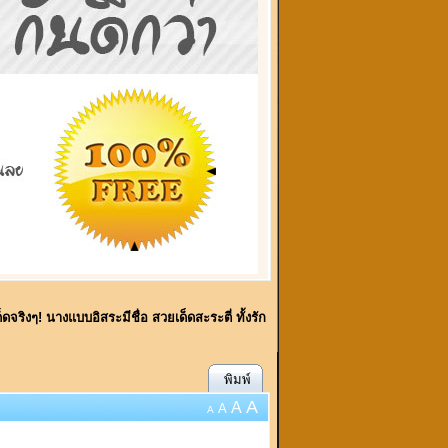
ด็ดจริงๆ! นางแบบอิสระมีชื่อ สวยเด็ดสะระตี่ ทั้งรัก
พิมพ์
A
A
A
A