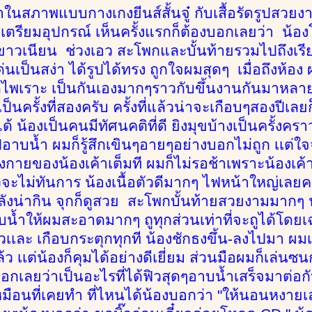
าในสภาพแบบกางเกงยีนส์สั้นจู๋ กับเสื้อรัดรูปสว
ะเตรียมอุปกรณ์ เห็นครั้งแรกก็ต้องบอกเลยว่า น้องโ
าวเนียน ช่วงเอว สะโพกและบั้นท้ายรวมไปถึงเรียว
่นเป็นสง่า ได้รูปได้ทรง ถูกใจผมสุดๆ เมื่อถึงห้อง
ไพเราะ เป็นกันเองมากๆราวกับขึ้นงานกันมาหลาย
ี้เป็นครั้งที่สองครับ ครั้งที่แล้วน่าจะเกือบๆสองปีเลย
้ น้องเป็นคนมีทัศนคติที่ดี ยิงมุขบ้างเป็นครั้งครา
าบน้ำ ผมก็รู้สึกเขินๆอายๆอย่างบอกไม่ถูก เเต่ใ
งกายของน้องเค้าเต็มที ผมก็ไม่รอช้าเพราะน้องเค้า
๋ยวจะไม่ทันการ น้องเนื้อตัวดีมากๆ ไฟหน้าใหญ่เลย
ลังน่ากิน จุกก็ดูสวย สะโพกบั้นท้ายสวยงามมากๆ 
บน้ำให้ผมสะอาดมากๆ ถูทุกส่วนเท่าที่จะถูได้โดยเ
ยวเเละ เกือบกระตุกทุกที น้องชักธงขึ้น-ลงไปมา 
ล้ว เเต่น้องก็คุมได้อย่างดีเยี่ยม ส่วนมือผมก็เล่นซ
บอกเลยว่าเป็นอะไรที่ได้ฟิวสุดๆอาบน้ำเสร็จมาต่อกั
มือนที่เคยทำ ที่ไหนได้น้องบอกว่า "ให้นอนหงายเล