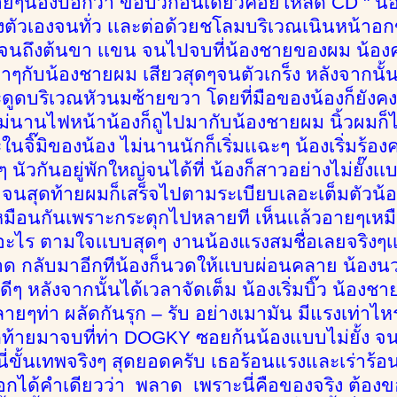
ยๆน้องบอกว่า ขอบิ๊วก่อนเดี๋ยวค่อยโหลด CD " น้
ตัวเองจนทั่ว เเละต่อด้วยชโลมบริเวณเนินหน้าอก
มาจนถึงต้นขา เเขน จนไปจบที่น้องชายของผม น้องค่
บาๆกับน้องชายผม เสียวสุดๆจนตัวเกร็ง หลังจากนั้
ดูดบริเวณหัวนมซ้ายขวา โดยที่มือของน้องก็ยังค
นานไฟหน้าน้องก็ถูไปมากับน้องชายผม นิ้วผมก็ไม่
ะในจิ๊มิของน้อง ไม่นานนักก็เริ่มเเฉะๆ น้องเริ่ม
นัวกันอยู่พักใหญ่จนได้ที่ น้องก็สาวอย่างไม่ยั๊งเเบบ
ัน จนสุดท้ายผมก็เสร็จไปตามระเบียบเลอะเต็มตัวน้อ
หมือนกันเพราะกระตุกไปหลายที เห็นเเล้วอายๆเหมื
าอะไร ตามใจเเบบสุดๆ งานน้องแรงสมชื่อเลยจริงๆเ
าด กลับมาอีกทีน้องก็นวดให้เเบบผ่อนคลาย น้องน
ีๆ หลังจากนั้นได้เวลาจัดเต็ม น้องเริ่มบิ๊ว น้องช
ายๆท่า ผลัดกันรุก – รับ อย่างเมามัน มีแรงเท่าไห
้ายมาจบที่ท่า DOGKY ซอยก้นน้องแบบไม่ยั้ง จนต
นี่ขั้นเทพจริงๆ สุดยอดครับ เธอร้อนแรงและเร่าร้อนส
บอกได้คำเดียวว่า พลาด เพราะนี่คือของจริง ต้อ