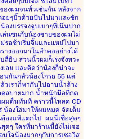
องค่อยๆบีบเจล ชโลมไปทั่ว
ของผมจนทั่วเช่นกัน หลังจาก
อยๆบิ้วด้วยปั่นไปมาเเละชัก
นน้องบรรจงจูบเบาๆที่เนินปาก
งเล่นซนกับน้องชายของผมไม่
รอช้าเริ่มจิ้มเเละเเหย่ไปมา
ร้องครางออกมาในลำคออย่างได้
ถี่ยิบ ส่วนนิ้วผมก็เร่งจังหวะ
งเลย เเละคิดว่าน้องก็น่าจะ
อนกันกลัวน้องโกรธ 55 เเต่
เล้วเราก็พากันไปอาบน้ำล้าง
วดสบายมาก น้ำหนักมือที่กด
ายผมตื่นทันที คราวนี้โหลด CD
ร่ น้องใส่มาให้ผมหมด จัดเต็ม
้องแพ้แตกไป ผมนี่เชื่อสุดๆ
ุดๆ ใครที่มาร้านนี้ยังไม่เจอ
งขอบใจน้องมากๆกับการเซอวิส