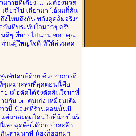
มารอที่เตียง ... ไม่ต้องนวด
บ เฉียวไป เฉียวมา ไอ้ผมก็ลุ้น
ถึงไหนถึงกัน พลังดูดล้มจริงๆ
จอกันที่ประทับใจมากๆ ครับ
านดีๆ ที่หายไปนาน ขอบคุณ
่านผู้ใหญ่ใจดี ที่ให้ส่วนลด
สุดสัปดาห์ด้วย ด้วยอาการที่
่ๆเหมาะสมที่สุดตอนนี้คือ
 เมื่อคิดได้จึงตัดสินใจมาที่
ทายกับ pr คนเก่ง เหมือนเดิม
นี้ น้องๆที่ร้านตอนนั้นมี
 แต่มาสะดุดโดนใจที่น้องโนริ
้เลยฉุดคิดได้ว่าอย่าละลึก
ม่เกินสามนาที น้องก็ออกมา