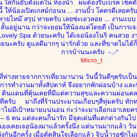
ใส่กันยับตั้งแต่ใน ห้องน้ำ ผมต้องรีบเบรค เช็คดัว
ี้ ให้น้องเปิดเกสม์ก่อนน ... งานบิ้ว โคตรดีเลยครั
จะหายไหม๊ สรุป หายครับ เลยซ่ะเอวลอย ... งานแบบ 
ลั้นอยู่นาน กว่าจะยอมให้น้องแต่โดยดี เป็นการเ
ovely Spa ด้วยนะครับ ได้เจอน้องโนริ คนสวย ง
้วยนะครับ ดูแลดีมากๆ น่ารักด้วย และที่ขาดไม่ได้ก็ท
การบ้านนะครับ -.,-”
Micro_t
่ห่างหายจากการเที่ยวมานาน วันนี้วันดีๆครับเป็น
การทำงานมาทั้งสัปดาห์ จึงอยากพักผ่อนบ้าง และที
 ดินแดนที่คุ้นเคยที่มีแต่ความสุขและความผ่อนคลาย
ันทีครับ มาถึงที่ร้านประมาณเกือบๆสี่ทุ่มครับ ทัก
ไม่มีเป้าหมายแน่นอน ก่ะว่าจะมาเลือกเอาเลยคราว
 6 คน แต่ละคนก็น่ารัก มีจุดเด่นที่แตกต่างกันไป
องเคยเจอน้องมาแล้วครั้งนึง แต่นานมากแล้ว วันนี
กันอีกครั้ง เมื่อตัดสินใจเลือกแล้ว จิบน้ำรอซักไ