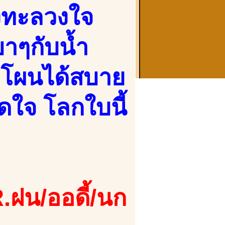
วงทะลวงใจ
าๆกับน้ำ
โผนได้สบาย
ิดใจ โลกใบนี้
.ฝน/ออดี้/นก