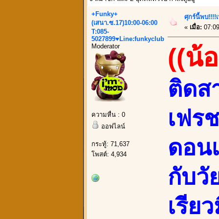
+Funky+
ศุกร์นี้พบ!!
(เสนา.ซ.17)10:00-06:00
«
เมื่อ:
07:09
T:085-
5027899♥Line:funkyclub
Moderator
((น้
ติดส
เฟรช
ความหื่น : 0
ออฟไลน์
ดอนเ
กระทู้: 71,637
โพสต์: 4,934
กับวั
เรีย