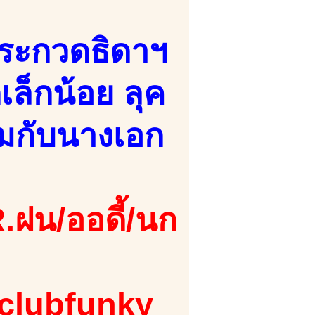
ประกวดธิดาฯ
เล็กน้อย ลุค
้ามกับนางเอก
.ฝน/ออดี้/นก
 clubfunky