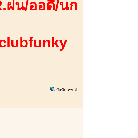
.ฝน/ออดี้/นก
 clubfunky
บันทึกการเข้า