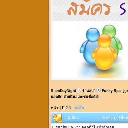
SiamDayNight
ร้านสปา
Funky Spa
(ผู้ด
ยอดฮิต สายCมอเอกชนชื่อดัง!!
หน้า: [
1
]
2
3
ลงล่าง
ผู้เขียน
หัวข้อ: ศุกร์นี
0 สมาชิก และ 2 บุคคลทั่วไป กำลังดูอยู่