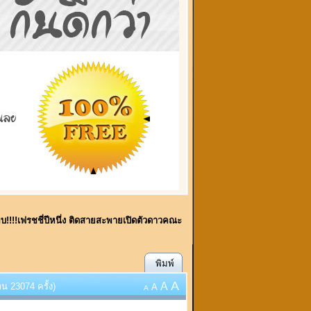
้พบ!!!!เฟรชชี่ปีหนึ่ง ติดสายสะพายเปิดตัวดาวคณะ
พิมพ์
A
A
น 23074 ครั้ง)
A
A