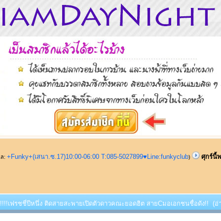
+Funky+(เสนา.ซ.17)10:00-06:00 T:085-5027899♥Line:funkyclub
ศุกร์นี
ูแล:
)
้พบ!!!!เฟรชชี่ปีหนึ่ง ติดสายสะพายเปิดตัวดาวคณะยอดฮิต สายCมอเอกชนชื่อดัง!! (อ่า