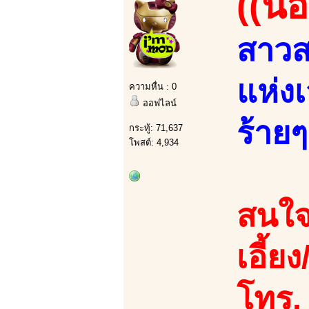
((น้
สาวส
แห่ง
ความหื่น : 0
ออฟไลน์
ร้ายๆ
กระทู้: 71,637
โพสต์: 4,934
สนใจ
เอี้ย
โทร.