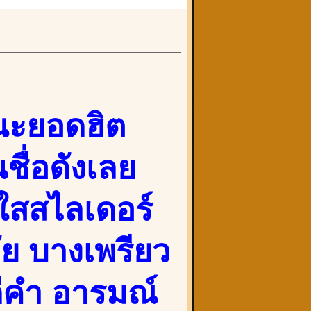
ณะยอดฮิต
ชื่อดังเลย
ใสสไลเดอร์
วัย บางเพรียว
ดีคำ อารมณ์