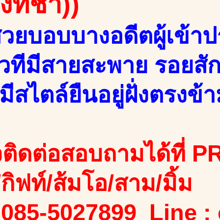
องทิชา))
วยบอบบางอดีตผู้เข้า
เวทีมีสายสะพาย รอยสัก
มีสไตล์ยืนอยู่ฝั่งตรงข
ติดต่อสอบถามได้ที่ PR
ง/กิฟท์/ส้มโอ/สาม/มิ้ม
 085-5027899 Line :