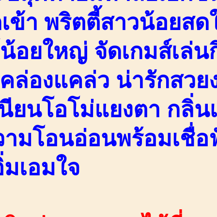
ข้า พริตตี้สาวน้อยสดใส
์น้อยใหญ่ จัดเกมส์เล่
งคล่องแคล่ว น่ารักสว
นียนโอโม่แยงตา กลิ่นเ
วามโอนอ่อนพร้อมเชื่อฟ
อิ่มเอมใจ