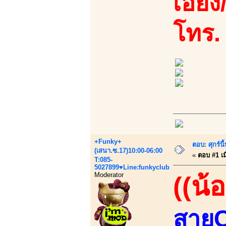
เอี้ย
โทร.
+Funky+
ตอบ: ศุกร์น
(เสนา.ซ.17)10:00-06:00
«
ตอบ #1 เมื
T:085-
5027899♥Line:funkyclub
Moderator
((น้
สายC