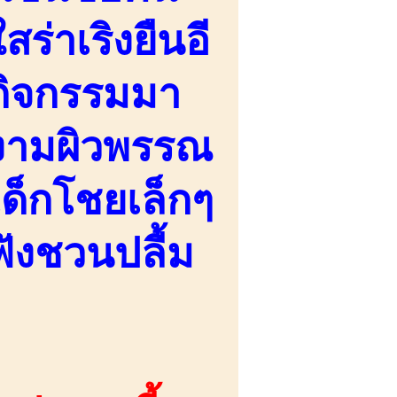
ร่าเริงยืนอี
นกิจกรรมมา
ยงามผิวพรรณ
ด็กโชยเล็กๆ
ังชวนปลื้ม