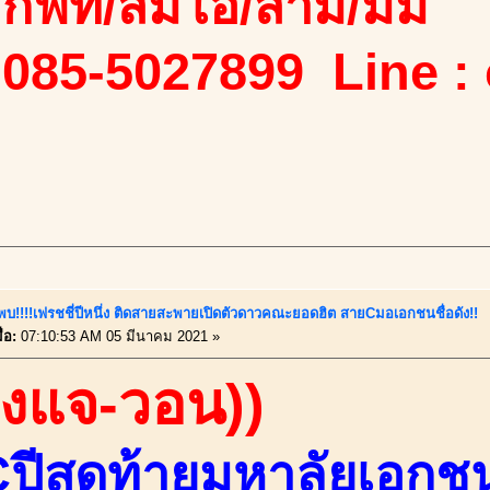
ง/กิฟท์/ส้มโอ/สาม/มิ้ม
 085-5027899 Line :
ี้พบ!!!!เฟรชชี่ปีหนึ่ง ติดสายสะพายเปิดตัวดาวคณะยอดฮิต สายCมอเอกชนชื่อดัง!!
่อ:
07:10:53 AM 05 มีนาคม 2021 »
องแจ-วอน))
ปีสุดท้ายมหาลัยเอกชน