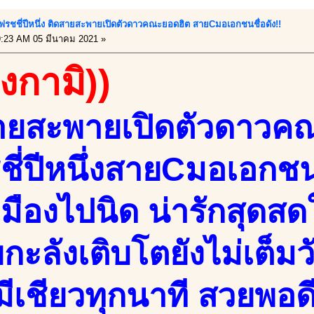
!!เฟรชชี่ปีหนึ่ง ติดสายสะพายเปิดตัวดาวคณะยอดฮิต สายCมอเอกชนชื่อดัง!!
:23 AM 05 มีนาคม 2021 »
องกามิ))
ายสะพายเปิดตัวดาวค
ชี่ปีหนึ่งสายCมอเอกชน
มืองไปนิด น่ารักสุดสด
ยกะลังเติบโตยังไม่เต็ม
วมีเชียวทุกนาที สวยพอ