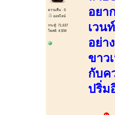
อยากเ
ความหื่น : 0
ออฟไลน์
เวนท
กระทู้: 71,637
โพสต์: 4,934
อย่า
ขาวเ
กับค
ปริ่ม