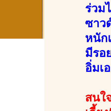
ร่วม
ซาวด
หนัก
มีรอย
อิ่มเอ
สนใจ