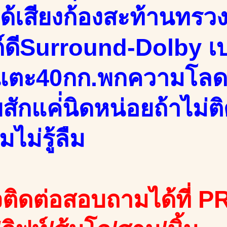
ได้เสียงก้องสะท้านทร
์ดีSurround-Dolby เบ
แตะ40กก.พกความโลด
สักแค่่นิดหน่อยถ้าไม่ต
มไม่รู้ลืม
ติดต่อสอบถามได้ที่ PR