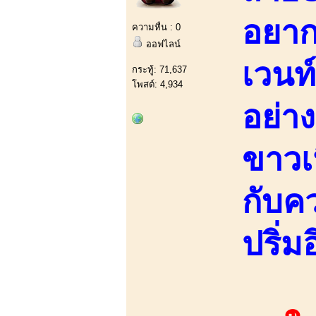
อยากเ
ความหื่น : 0
ออฟไลน์
เวนท
กระทู้: 71,637
โพสต์: 4,934
อย่า
ขาวเ
กับค
ปริ่ม