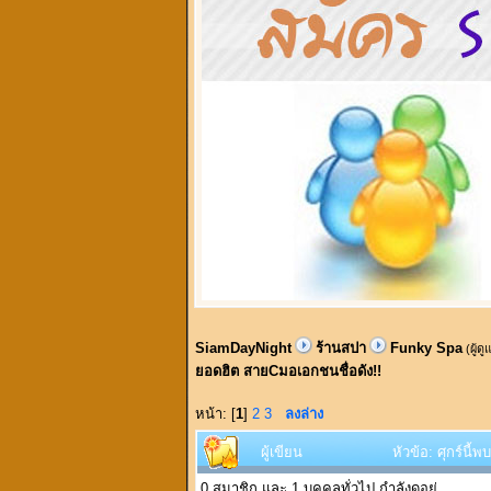
SiamDayNight
ร้านสปา
Funky Spa
(ผู้ด
ยอดฮิต สายCมอเอกชนชื่อดัง!!
หน้า: [
1
]
2
3
ลงล่าง
ผู้เขียน
หัวข้อ: ศุกร์นี
0 สมาชิก และ 1 บุคคลทั่วไป กำลังดูอยู่