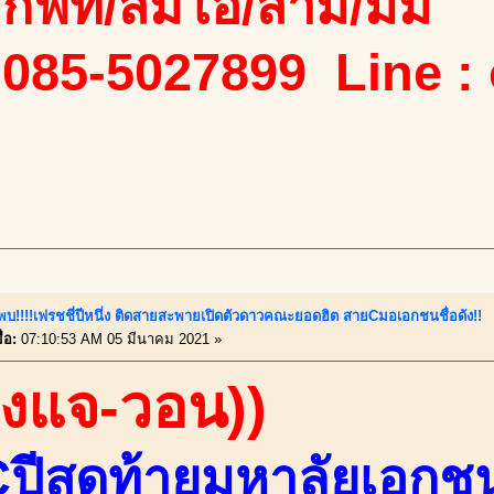
ง/กิฟท์/ส้มโอ/สาม/มิ้ม
 085-5027899 Line :
ี้พบ!!!!เฟรชชี่ปีหนึ่ง ติดสายสะพายเปิดตัวดาวคณะยอดฮิต สายCมอเอกชนชื่อดัง!!
่อ:
07:10:53 AM 05 มีนาคม 2021 »
องแจ-วอน))
ปีสุดท้ายมหาลัยเอกชน