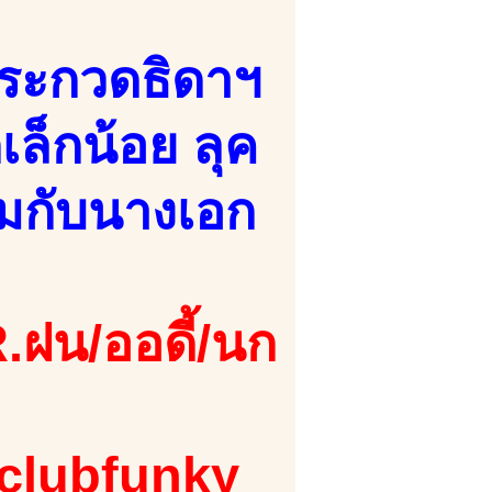
ประกวดธิดาฯ
เล็กน้อย ลุค
้ามกับนางเอก
.ฝน/ออดี้/นก
 clubfunky