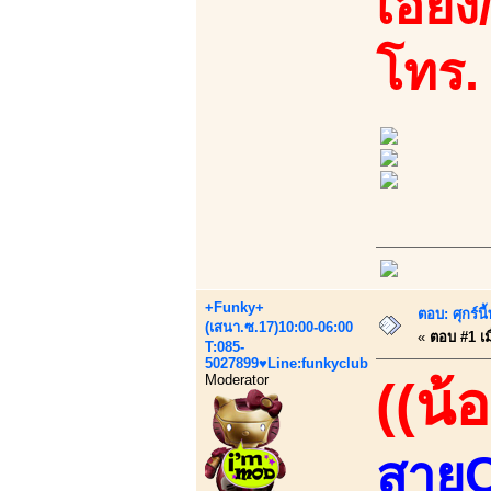
เอี้ย
โทร.
+Funky+
ตอบ: ศุกร์น
(เสนา.ซ.17)10:00-06:00
«
ตอบ #1 เมื
T:085-
5027899♥Line:funkyclub
Moderator
((น้
สายC