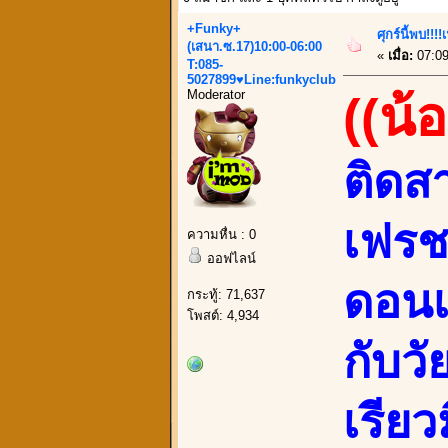
+Funky+
ศุกร์นี้พบ!!
(เสนา.ซ.17)10:00-06:00
«
เมื่อ:
07:09
T:085-
5027899♥Line:funkyclub
Moderator
((น้
ติดส
เฟรช
ความหื่น : 0
ออฟไลน์
ดอนเ
กระทู้: 71,637
โพสต์: 4,934
กับวั
เรีย