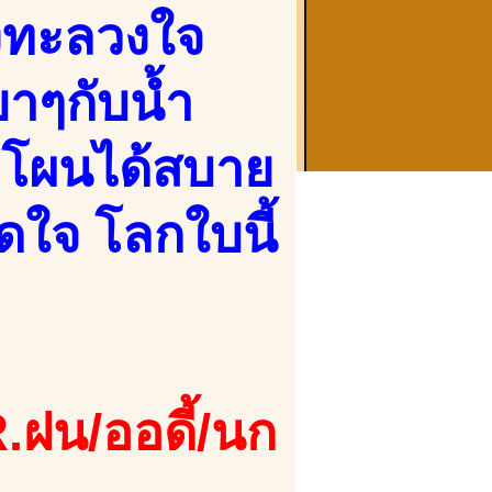
วงทะลวงใจ
าๆกับน้ำ
โผนได้สบาย
ิดใจ โลกใบนี้
.ฝน/ออดี้/นก