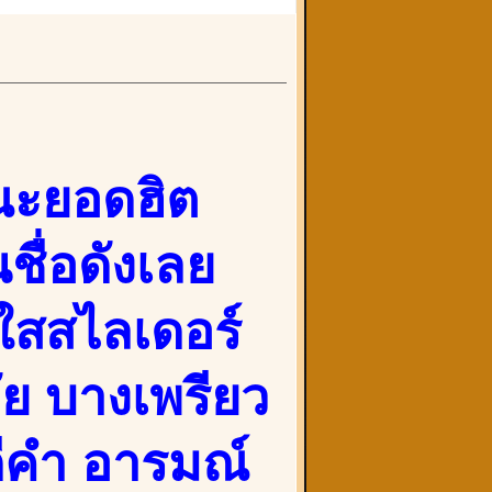
ณะยอดฮิต
ชื่อดังเลย
ใสสไลเดอร์
วัย บางเพรียว
ดีคำ อารมณ์