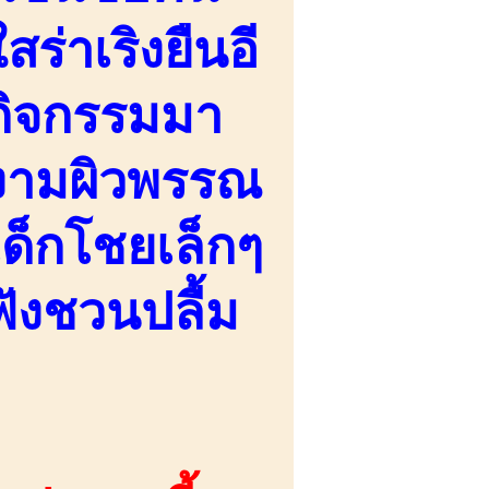
ร่าเริงยืนอี
นกิจกรรมมา
ยงามผิวพรรณ
ด็กโชยเล็กๆ
ังชวนปลื้ม