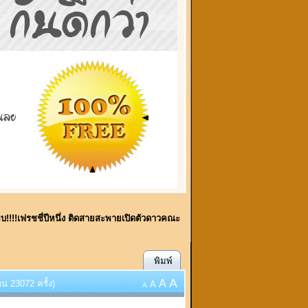
้พบ!!!!เฟรชชี่ปีหนึ่ง ติดสายสะพายเปิดตัวดาวคณะ
พิมพ์
A
A
น 23072 ครั้ง)
A
A