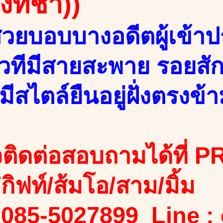
องทิชา))
วยบอบบางอดีตผู้เข้า
เวทีมีสายสะพาย รอยสัก
มีสไตล์ยืนอยู่ฝั่งตรงข
ติดต่อสอบถามได้ที่ PR
ง/กิฟท์/ส้มโอ/สาม/มิ้ม
 085-5027899 Line :