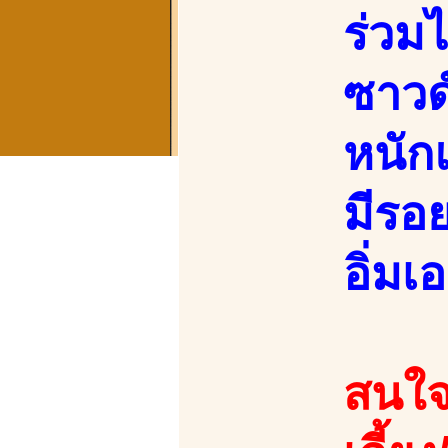
ร่วม
ซาวด
หนัก
มีรอย
อิ่มเอ
สนใจ