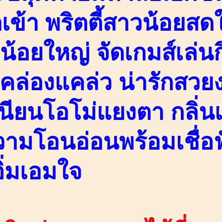
ข้า พริตตี้สาวน้อยสดใส
์น้อยใหญ่ จัดเกมส์เล่
งคล่องแคล่ว น่ารักสว
นียนโอโม่แยงตา กลิ่นเ
วามโอนอ่อนพร้อมเชื่อฟ
อิ่มเอมใจ