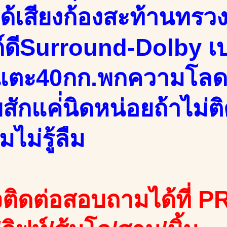
ได้เสียงก้องสะท้านทร
์ดีSurround-Dolby เบ
แตะ40กก.พกความโลด
สักแค่่นิดหน่อยถ้าไม่ต
มไม่รู้ลืม
ติดต่อสอบถามได้ที่ PR