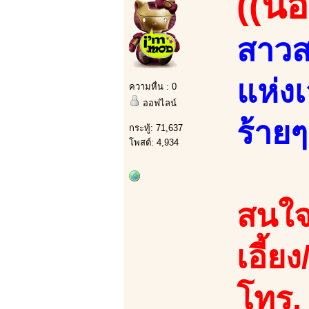
((น้
สาวส
แห่ง
ความหื่น : 0
ออฟไลน์
ร้ายๆ
กระทู้: 71,637
โพสต์: 4,934
สนใจ
เอี้ย
โทร.