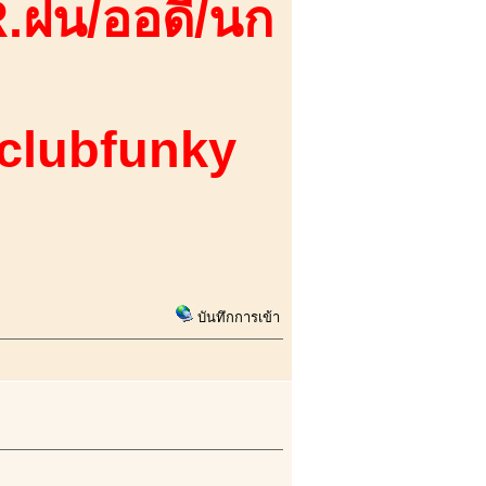
.ฝน/ออดี้/นก
 clubfunky
บันทึกการเข้า