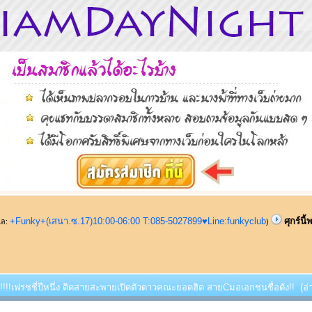
+Funky+(เสนา.ซ.17)10:00-06:00 T:085-5027899♥Line:funkyclub
ศุกร์นี
ูแล:
)
้พบ!!!!เฟรชชี่ปีหนึ่ง ติดสายสะพายเปิดตัวดาวคณะยอดฮิต สายCมอเอกชนชื่อดัง!! (อ่า