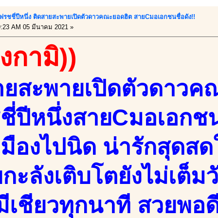
!!เฟรชชี่ปีหนึ่ง ติดสายสะพายเปิดตัวดาวคณะยอดฮิต สายCมอเอกชนชื่อดัง!!
:23 AM 05 มีนาคม 2021 »
องกามิ))
ายสะพายเปิดตัวดาวค
ชี่ปีหนึ่งสายCมอเอกชน
มืองไปนิด น่ารักสุดสด
ยกะลังเติบโตยังไม่เต็ม
วมีเชียวทุกนาที สวยพอ