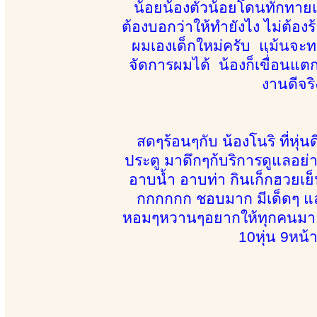
น้อยน้องตัวน้อยโดนทักทายแบนั
ต้องบอกว่าให้ทำยังไง ไม่ต้องร้
ผมเองเด็กใหม่ครับ แม้นจะท
จัดการผมได้ น้องก็เขื่่อน
งานดีจริ
สดๆร้อนๆกับ น้องโนริ ที่หุ่
ประตู มาดึกๆก้บริการดูแลอย่า
อาบน้ำ อาบท่า กินเก็กฮวย
กกกกกก ชอบมาก มีเด็ดๆ และก้
หอมๆหวานๆอยากให้ทุกคนมาลองจ
10หุ่น 9หน้