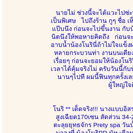
นายไม่ ช่วงนี้จะได้แวะไปซ่ะ
เป็นพิเศษ ไปถึงร้าน กูๆ ชื่อ เ
แป๊บนึง ก่อนจะไปขึ้นงาน กับน้
นิดนึงให้พอหายคิดถึง ก่อนจะ
อาบน้ำน้องโนรินี่ถ้าไม่ใจแข็งผ
หลายกระบวนท่า งานบนเตียงนี่
เรื่อยๆ ก่อนจะยอมให้น้องโน
เวลาได้คุ้มจริงไม่ ครับวันนี
นานๆไปที ผมนี้ฟินทุกครั้งเ
ผู้ใหญ่ใจ
โนริ ** เด็ดจริง!!! นางแบบอิสร
สูงเฉียด170เซน สัดส่วน 34-2
ตะลุยยุทธจักร Prety spa วัน
มาลงที่ น้องโนริPR นัท เตือ