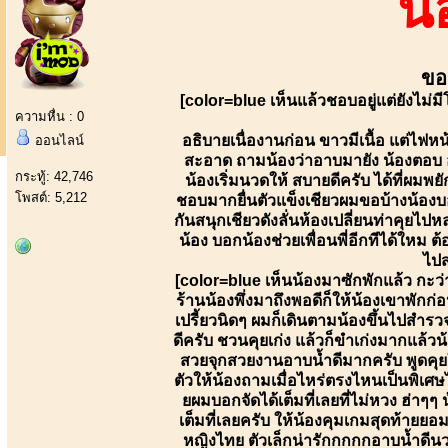
น
ขอ
[color=blue เห็นแล้วชอบอยู่แต่ยังไม
ความหื่น : 0
อธิบายเนื่องานก่อน ขาวมีเนื้อ แต่ไฟหน
ออนไลน์
สะอาด ถามน้องว่าอาบมายัง น้องตอบ อา
กระทู้: 42,746
น้องเริ่มนวดให้ สบายดีครับ ได้ที่ผมพย
โพสต์: 5,212
ชอบมากยื่นตัวแข็งเชียวผมขอบ้างน้องบอ
กันสนุกเชียวดังลั่นห้องเปลี่ยนท่าคุยไปหล
น้อง บอกน้องช่วยเพื่อนพี่อีกทีได้ใหม
ไปส
[color=blue เห็นน้องมาซักพักแล้ว กะว
ร้านน้องพึ่งมาถึงพอดีก็ให้น้องเขาพักก
เปรี้ยวนิดๆ ผมก็เดินตามน้องขึ้นไปสำรวจ
ดีครับ ชวนคุยเก่ง แล้วก็ขำเก่งมากแล้
สวยจุกสวยงานอาบน้ำดีมากครับ พูดคุยใ
ตัวให้น้องถามเมื่อไหร่ตรงไหนเป็นพิเศ
ยผมบอกจัดได้เต็มที่เลยที่ไม่หวง ฮ่าๆๆ
เต็มที่เลยครับ ให้น้องคุมเกมสุดท้ายย
หญิงไทย ตัวเล็กน่ารักกกกกอาบน้ำดีนว