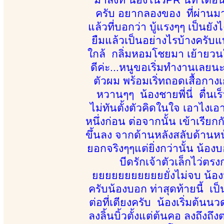
ครับ อยากลองของ ที่ผ่านม
แล้วที่บอกว่า บู้แรงๆๆ เป็นยั
ยืมแล้วเป็นอย่างไรบ้างครับแบ
ใกล้ กลิ่มหอมโชยมา เย้ายวนใจ 
ดีค่ะ...หนูขอเริ่มทำงานเลยน
ตัวผม พร้อมเริ่ทถอดเสื้อกางเ
หวานๆๆ น้องชายพี่นี่ ตื่นเร็
ไม่ทันตั้งตัวคิดในใจ เอาไงเอ
หนึ่งก่อน ต่อจากนั้น เข้าเรีย
ขึ้นลง จากด้านหลังสลับด้านหน้า
ยอกจริงๆๆแต่ยิ่งกว่านั้น น้องบอ
บีดรักเจ้าตัวเล็กไว่ตร
ยยยยยยยยยยยยั่งไม่จบ น้องมี
ครับน้องบอก ท่าสุดท้ายนี้ เ
ต่อที่เตียงครับ น้องเริ่มต้น
ลงลิ้นบิ้วตั้งแต่ต้นคอ ลงถึงถ