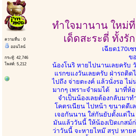
ทำใจมานาน ใหม่ที่น
เด็ดสะระตี่ ทั้ง
ความหื่น : 0
ออนไลน์
เฉียด170เซน
ขอ
กระทู้: 42,746
โพสต์: 5,212
น้องโนริ หายไปนานเลยครับ วัน
แรกขแงวันเลยครับ ฝ่ารถติดไ
ไปถึง จ่ายตะงค์ แล้วนั่งรอ ไม
มากๆ เพราะจำผมได้ มาที่ห้อง 
จำเป็นน้องเลยต้องกลับมาทำง
โคตรเนียน ไปหน้า ขนาดดีเลย
เจอกันนาน ใส่กันยับตั้งแต่ใน
มันแล้ววันนี้ ให้น้องเปิดเกสม์
ว่าวันนี้ จะหายไหม๊ สรุป หาย