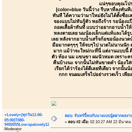
แน่ๆขอบคุณโปรด
[color=blue วันนี้ว่าง รีบหาที่ลงทันที
ทันที ได้ความว่ามาใหม่ยังไม่ได้ตั้งชื่
จองแบบไม่ทันรู้ตัว พอถึงร้าร รอน้องแ
ถอดเสื้อผ้าทันที แบบว่าอยากอาบน้ำให้เส
หลงตายเลย นมน้องเล็กแต่แท้และได้รูป
เลย หลังจากอาบน้ำเสร็จก้อขอน้องนวด
มือมากดๆๆๆ ให้จบๆไป นวดไม่นานนัก ผม
มาก แม้ว่าจะใหม่กะที่นี่ แต่งานแบบนี้ ด
ตัว ท้อง นม เเขนขา ผมนัวหมด เพราะคนน
คืนบ้างนะ จากนั้นไม่ทันขาดคำ น้องใส่เ
เรียกได้ว่าร้องได้ดีเลยทีเดียว จากนั
กกก จนผมเสร็จไปอย่างรวดเร็ว เพีย
+Lovely+(ทุกวัน11:00-
ตอบ: จันทร์นี้พบกับนางแบบนู้ดฝากผลงา
05:00)T080-
«
ตอบ #2 เมื่อ:
02:10:27 AM 22 มีนาคม
9492055Line:spalovely123
Moderator