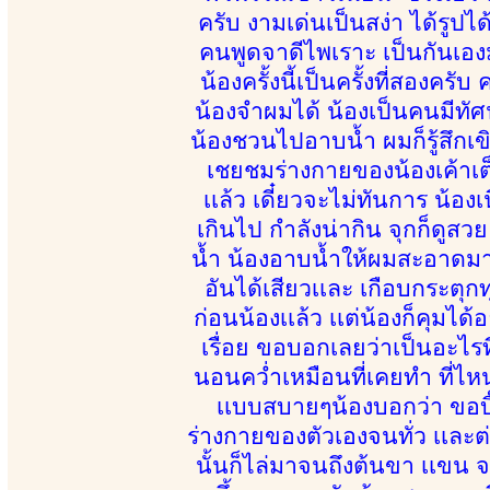
ครับ งามเด่นเป็นสง่า ได้รูปไ
คนพูดจาดีไพเราะ เป็นกันเอ
น้องครั้งนี้เป็นครั้งที่สองครั
น้องจำผมได้ น้องเป็นคนมีทัศนค
น้องชวนไปอาบน้ำ ผมก็รู้สึกเ
เชยชมร่างกายของน้องเค้าเต็
เเล้ว เดี๋ยวจะไม่ทันการ น้อ
เกินไป กำลังน่ากิน จุกก็ดู
น้ำ น้องอาบน้ำให้ผมสะอาดมากๆ
อันได้เสียวเเละ เกือบกระตุ
ก่อนน้องเเล้ว เเต่น้องก็คุมได
เรื่อย ขอบอกเลยว่าเป็นอะไรที
นอนคว่ำเหมือนที่เคยทำ ที่ไห
เเบบสบายๆน้องบอกว่า ขอบิ๊
ร่างกายของตัวเองจนทั่ว เเละ
นั้นก็ไล่มาจนถึงต้นขา เเขน 