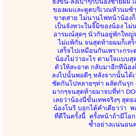
ธงขึ้น-ลงเบาๆกับน้องชายผม เส
ของผมเเละดูดบริเวณหัวนมซ้า
ขาดสาย ไม่นานไฟหน้าน้องก็ถู
เป็นจังหวะในจิ๊มิของน้อง ไม
อารมณ์สุดๆ นัวกันอยู่พักใหญ่จน
ไม่เเพ้กัน จนสุดท้ายผมก็เส
เสร็จไปเหมือนกันเพราะกระต
น้องไม่ว่าอะไร ตามใจเเบบสุ
ตัวให้สะอาด กลับมาอีกทีน้อ
ลงไปนั้นพอดีๆ หลังจากนั้นได้เ
ซัดกันไปหลายๆท่า ผลัดกันรุก 
มากๆจนสุดท้ายมาจบที่ท่า DOG
เลยว่าน้องนี่ขั้นเทพจริงๆ สุด
น้องโนริ บอกได้คำเดียวว่า 
ที่ดีในครั้งนี้ ครั้งหน้าถ้าม
ซ้ำอย่างเเน่นอนค