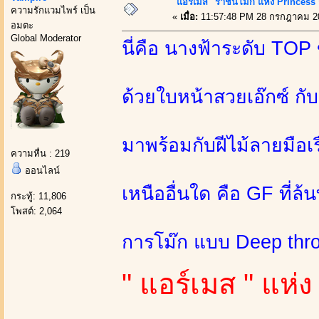
"แอร์เมส" ราชินีโม๊ก แห่ง Princess ก
ความรักแวมไพร์ เป็น
«
เมื่อ:
11:57:48 PM 28 กรกฎาคม 2
อมตะ
Global Moderator
นี่คือ นางฟ้าระดับ TO
ด้วยใบหน้าสวยเอ๊กซ์ กับ
มาพร้อมกับฝีไม้ลายมือเรื่
ความหื่น : 219
ออนไลน์
เหนืออื่นใด คือ GF ที่ล้
กระทู้: 11,806
โพสต์: 2,064
การโม๊ก แบบ Deep throa
" แอร์เมส " แห่ง