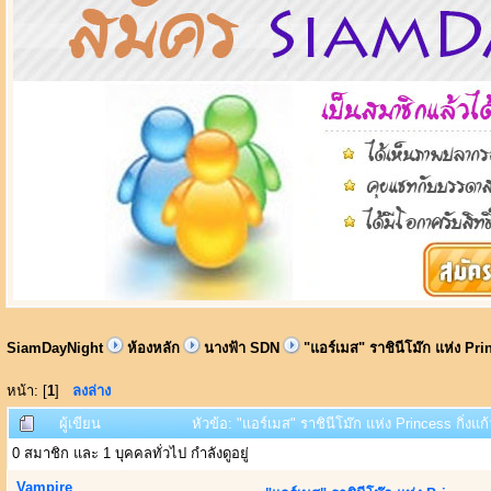
SiamDayNight
ห้องหลัก
นางฟ้า SDN
"แอร์เมส" ราชินีโม๊ก แห่ง Prin
หน้า: [
1
]
ลงล่าง
ผู้เขียน
หัวข้อ: "แอร์เมส" ราชินีโม๊ก แห่ง Princess กิ่งแก้
0 สมาชิก และ 1 บุคคลทั่วไป กำลังดูอยู่
Vampire