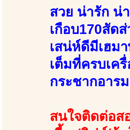
สวย น่ารัก น่
เกือบ170สัดส
เสน่ห์ดีมีเฮ
เต็มที่ครบเคร
กระชากอารมณ
สนใจติดต่อสอ