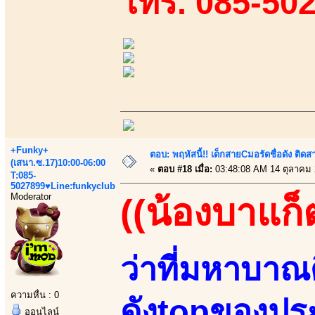
โทร. 085-50
+Funky+
ตอบ: พฤหัสนี้!! เด็กสายCมอรัดชื่อดัง ติ
(เสนา.ซ.17)10:00-06:00
«
ตอบ #18 เมื่อ:
03:48:08 AM 14 ตุลาคม 
T:085-
5027899♥Line:funkyclub
Moderator
((น้องบาแก็
ว่าที่มหาบาณ
ความหื่น : 0
ดังtopของประ
ออนไลน์