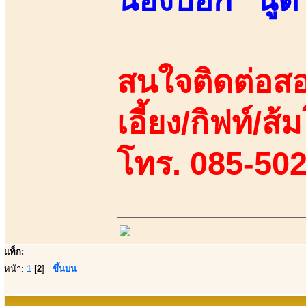
สนใจติดต่อสอ
เอี้ยง/กิฟท์/ส้
โทร. 085-50
แท็ก:
หน้า:
1
[
2
]
ขึ้นบน