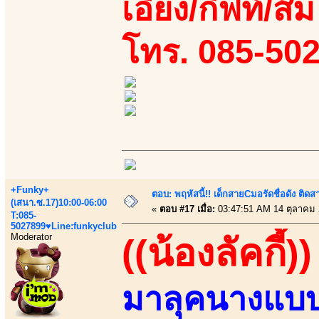
เอี้ยง/กิฟท์/ส้
โทร. 085-50
+Funky+
ตอบ: พฤหัสนี้!! เด็กสายCมอรัดชื่อดัง ติ
(เสนา.ซ.17)10:00-06:00
«
ตอบ #17 เมื่อ:
03:47:51 AM 14 ตุลาคม 
T:085-
5027899♥Line:funkyclub
Moderator
((น้องลัคกี้))
มาลุคนางแบบ