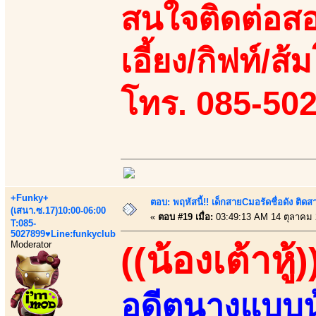
สนใจติดต่อสอ
เอี้ยง/กิฟท์/ส้ม
โทร. 085-50
+Funky+
ตอบ: พฤหัสนี้!! เด็กสายCมอรัดชื่อดัง ติ
(เสนา.ซ.17)10:00-06:00
«
ตอบ #19 เมื่อ:
03:49:13 AM 14 ตุลาคม 
T:085-
5027899♥Line:funkyclub
Moderator
((น้องเต้าหู้)
อดีตนางแบบนู