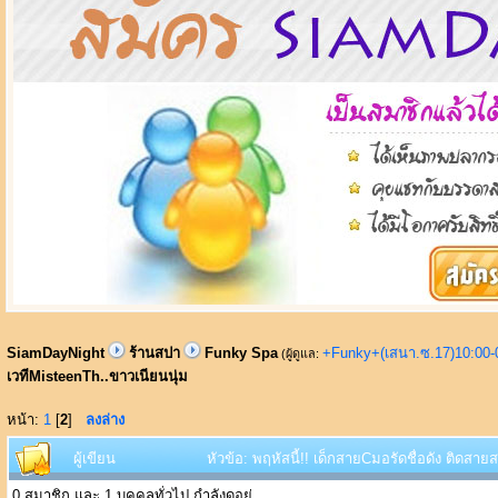
SiamDayNight
ร้านสปา
Funky Spa
+Funky+(เสนา.ซ.17)10:00-
(ผู้ดูแล:
เวทีMisteenTh..ขาวเนียนนุ่ม
หน้า:
1
[
2
]
ลงล่าง
ผู้เขียน
หัวข้อ: พฤหัสนี้!! เด็กสายCมอรัดชื่อดัง ติดสา
0 สมาชิก และ 1 บุคคลทั่วไป กำลังดูอยู่