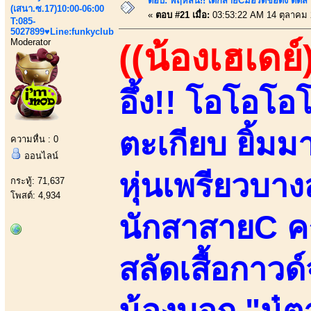
ตอบ: พฤหัสนี้!! เด็กสายCมอรัดชื่อดัง ติ
(เสนา.ซ.17)10:00-06:00
«
ตอบ #21 เมื่อ:
03:53:22 AM 14 ตุลาคม 
T:085-
5027899♥Line:funkyclub
Moderator
((น้องเฮเดย์
อึ้ง!! โอโอโอ
ตะเกียบ ยิ้ม
ความหื่น : 0
ออนไลน์
หุ่นเพรียวบางส
กระทู้: 71,637
โพสต์: 4,934
นักสาสายC ค
สลัดเสื้อกาวด์จ
น้องบอก "นู๋ตา