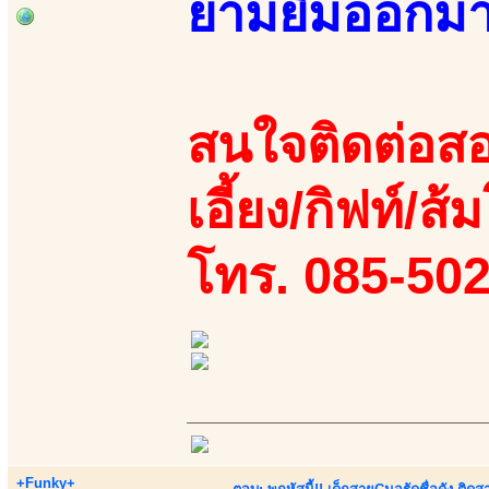
ยามยิ้มออกมา!!
สนใจติดต่อสอ
เอี้ยง/กิฟท์/ส้
โทร. 085-50
+Funky+