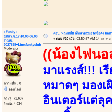
+Funky+
ตอบ: พฤหัสนี้!! เด็กสายCมอรัดชื่อดัง ติ
(เสนา.ซ.17)10:00-06:00
«
ตอบ #20 เมื่อ:
03:50:57 AM 14 ตุลาคม 
T:085-
5027899♥Line:funkyclub
Moderator
((น้องไฟนอ
มาแรงส์!!! เ
หมาดๆ มองเผิ
ความหื่น : 0
ออนไลน์
อินเตอร์แต่ล
กระทู้: 71,637
โพสต์: 4,934