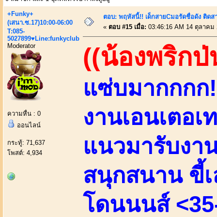
+Funky+
ตอบ: พฤหัสนี้!! เด็กสายCมอรัดชื่อดัง ติ
(เสนา.ซ.17)10:00-06:00
«
ตอบ #15 เมื่อ:
03:46:16 AM 14 ตุลาคม 
T:085-
5027899♥Line:funkyclub
Moderator
((น้องพริกป่
แซ่บมากกกก!!
งานเอนเตอเทน
ความหื่น : 0
ออนไลน์
แนวมารับงานเ
กระทู้: 71,637
โพสต์: 4,934
สนุกสนาน ขี้เล
โดนนนส์ <35-