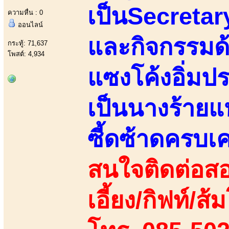
เป็นSecretar
ความหื่น : 0
ออนไลน์
และกิจกรรมด
กระทู้: 71,637
โพสต์: 4,934
แซงโค้งอิ่มป
เป็นนางร้ายแห่
ซี้ดซ้าดครบเคร
สนใจติดต่อสอ
เอี้ยง/กิฟท์/ส้