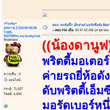
+Funky+
ตอบ: พฤหัสนี้!! เด็กสายCมอรัดชื่อดัง ติ
(เสนา.ซ.17)10:00-06:00
«
ตอบ #16 เมื่อ:
03:47:03 AM 14 ตุลาคม 
T:085-
5027899♥Line:funkyclub
Moderator
((น้องดานูฟ
พริตตี้มอเตอร์
ค่ายรถยี่ห้อด
ความหื่น : 0
ออนไลน์
ดับพริตตี้เอ
กระทู้: 71,637
โพสต์: 4,934
มอรัดเบอร์หน