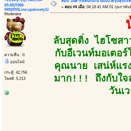
ตอบ: อังคารนี้พบกับ!!นางแบบวัยรุ่นหุ่นกะท
05:00)T080-
«
ตอบ #4 เมื่อ:
04:18:41 AM 01 กุมภาพันธ
9492055Line:spalovely123
Moderator
ลับสุดติ่ง ไฮโซสา
กับอีเวนท์มอเตอร์
ความหื่น : 0
ออนไลน์
คุณนาย เสน่ห์แรง
กระทู้: 42,756
มาก!!! ถึงกับใจล
โพสต์: 5,213
วันเ