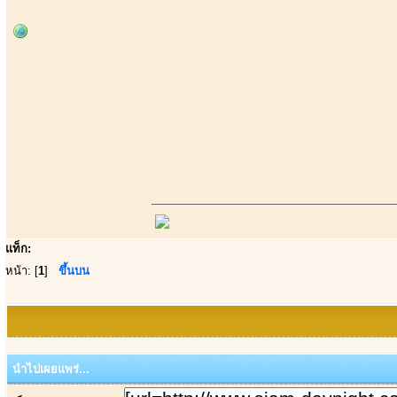
แท็ก:
หน้า: [
1
]
ขึ้นบน
นำไปเผยแพร่...