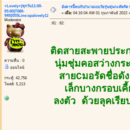
+Lovely+(ทุกวัน11:00-
อังคารนี้พบกับ!!นางแบบวัยรุ่นหุ่นกะทัดรัด
05:00)T080-
«
เมื่อ:
04:16:04 AM 01 กุมภาพันธ์ 2022 
9492055Line:spalovely123
Moderator
:81: :82:
ติดสายสะพายประ
ความหื่น : 0
นุ่มชุ่มคอสว่างก
ออนไลน์
สายCมอรัดชื่อดั
กระทู้: 42,756
โพสต์: 5,213
เล็กบางกรอบเคี้
ลงตัว ด้วยลุคเรี