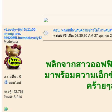
+Lovely+(ทุกวัน11:00-
ตอบ: พฤหัสนี้พบกับความขาวโอโม่ระดับส
05:00)T080-
«
ตอบ #3 เมื่อ:
03:30:50 AM 27 ตุลาคม 2
9492055Line:spalovely123
Moderator
พลิกจากสาวออฟฟิศ
มาพร้อมความเอ็กซ์
ความหื่น : 0
ออนไลน์
คร้ายๆ
กระทู้: 42,765
โพสต์: 5,214