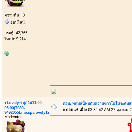
ความหื่น : 0
ออนไลน์
กระทู้: 42,765
โพสต์: 5,214
+Lovely+(ทุกวัน11:00-
ตอบ: พฤหัสนี้พบกับความขาวโอโม่ระดับส
05:00)T080-
«
ตอบ #6 เมื่อ:
03:32:42 AM 27 ตุลาคม 2
9492055Line:spalovely123
Moderator