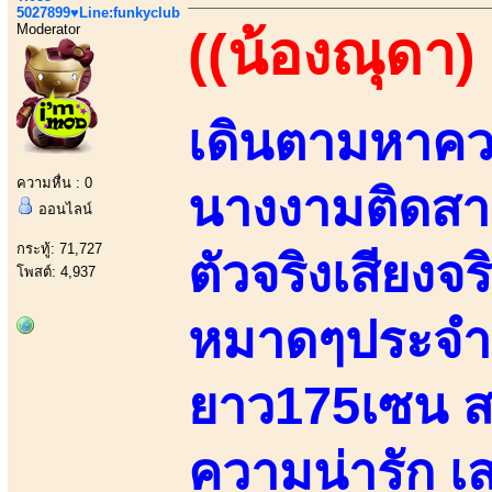
5027899♥Line:funkyclub
Moderator
((น้องณุดา)
เดินตามหาความ
ความหื่น : 0
นางงามติดสา
ออนไลน์
กระทู้: 71,727
ตัวจริงเสียงจ
โพสต์: 4,937
หมาดๆประจำม
ยาว175เซน สว
ความน่ารัก เ