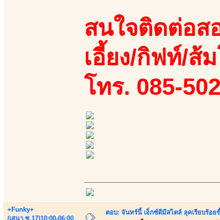
สนใจติดต่อสอ
เอี้ยง/กิฟท์/ส้ม
โทร. 085-50
+Funky+
ตอบ: จันทร์นี้ เอ็กซ์ดีมีสไตล์ ลุคเรียบร
(เสนา.ซ.17)10:00-06:00