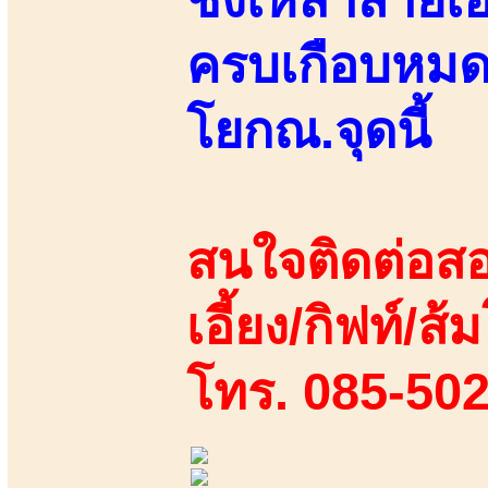
ครบเกือบหมดแ
โยกณ.จุดนี้
สนใจติดต่อสอ
เอี้ยง/กิฟท์/ส้ม
โทร. 085-50