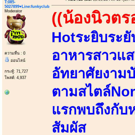
T:085-
5027899♥Line:funkyclub
Moderator
((น้องนิวตร
Hotระยิบระยั
อาหารสาวแสน
ความหื่น : 0
ออนไลน์
อัทยาศัยงามบั
กระทู้: 71,727
โพสต์: 4,937
ตามสไตล์North
แรกพบถึงกับ
สัมผัส