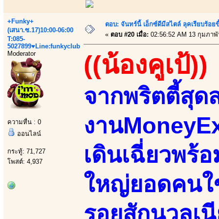
+Funky+
ตอบ: จันทร์นี้ เอ็กซ์ดีมีสไตล์ ลุคเรียบร
(เสนา.ซ.17)10:00-06:00
«
ตอบ #20 เมื่อ:
02:56:52 AM 13 กุมภาพั
T:085-
5027899♥Line:funkyclub
Moderator
((น้องคูเป้))
จากพริตตี้สุ
งานMoneyExp
ความหื่น : 0
ออนไลน์
เดินเฉี่ยวพร
กระทู้: 71,727
โพสต์: 4,937
ใหญ่ยอดคนใช้
รอยสักนวลเนี