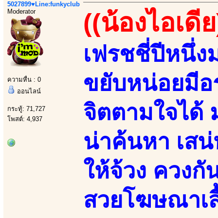
5027899♥Line:funkyclub
Moderator
((น้องไอเดีย
เฟรชชี่ปีหนึ่ง
ขยับหน่อยมีอ
ความหื่น : 0
ออนไลน์
จิตตามใจได้ 
กระทู้: 71,727
โพสต์: 4,937
น่าค้นหา เสน่
ให้จ้วง ควงก
สวยโฆษณาเสื้