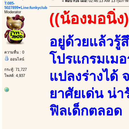
«
ตอบ #16 เมื่อ:
02:46:13 AM 13 กุมภาพั
T:085-
5027899♥Line:funkyclub
Moderator
((น้องมอนิ่ง)
อยู่ด้วยแล้วรู้ส
ความหื่น : 0
โปรแกรมเมอร
ออนไลน์
กระทู้: 71,727
แปลงร่างได้ จ
โพสต์: 4,937
ยาศัยเด่น น่า
ฟิลเด็กตลอด