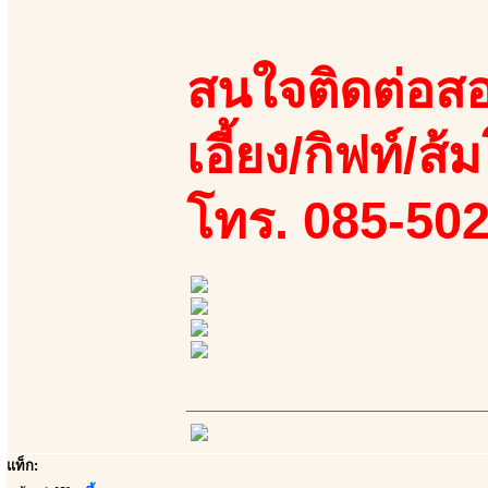
สนใจติดต่อสอ
เอี้ยง/กิฟท์/ส้
โทร. 085-50
แท็ก: