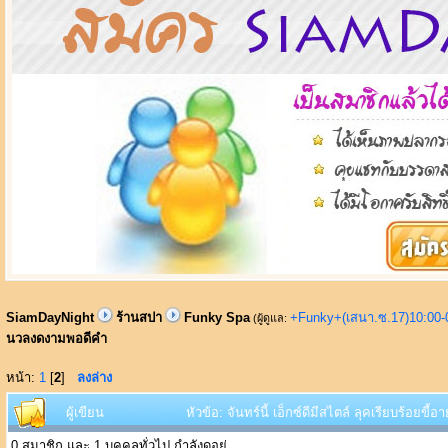
SiamDayNight
ร้านสปา
Funky Spa
+Funky+(เสนา.ซ.17)10:00-
(ผู้ดูแล:
นวลงดงามพอดีคำ
หน้า:
1
[
2
]
ลงล่าง
ผู้เขียน
หัวข้อ: จันทร์นี้ เอ็กซ์ดีมีสไตล์ ลุคเรียบร้อย
0 สมาชิก และ 1 บุคคลทั่วไป กำลังดูอยู่