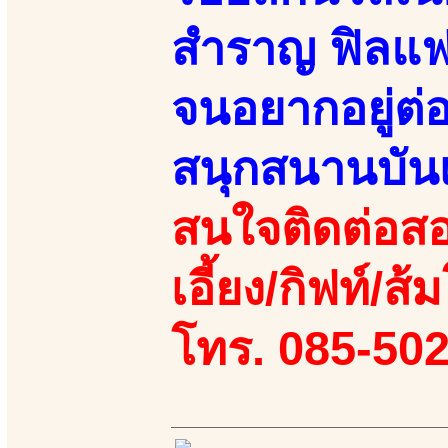
สำราญ ฟิลแฟ
จนอยากอยู่ต
สนุกสนานบันเ
สนใจติดต่อสอ
เอี้ยง/กิฟท์/ส้ม
โทร. 085-50