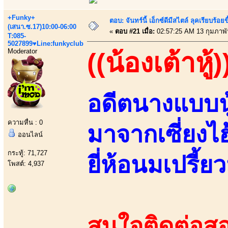
+Funky+
ตอบ: จันทร์นี้ เอ็กซ์ดีมีสไตล์ ลุคเรียบร
(เสนา.ซ.17)10:00-06:00
«
ตอบ #21 เมื่อ:
02:57:25 AM 13 กุมภาพั
T:085-
5027899♥Line:funkyclub
Moderator
((น้องเต้าหู้)
อดีตนางแบบนู
ความหื่น : 0
มาจากเซี่ยงไ
ออนไลน์
กระทู้: 71,727
ยี่ห้อนมเปรี้ยว
โพสต์: 4,937
สนใจติดต่อสอ