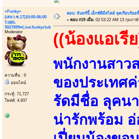
+Funky+
ตอบ: จันทร์นี้ เอ็กซ์ดีมีสไตล์ ลุคเรียบร
(เสนา.ซ.17)10:00-06:00
«
ตอบ #19 เมื่อ:
02:53:22 AM 13 กุมภาพั
T:085-
5027899♥Line:funkyclub
Moderator
((น้องแอเรีย
พนักงานสาวส
ความหื่น : 0
ของประเทศค
ออนไลน์
กระทู้: 71,727
รัดมีชื่อ ลุ
โพสต์: 4,937
น่ารักพร้อม 
เปี่ยมน้องขอ