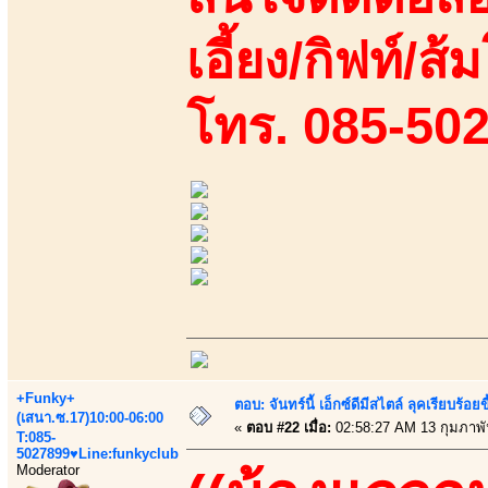
เอี้ยง/กิฟท์/ส้ม
โทร. 085-50
+Funky+
ตอบ: จันทร์นี้ เอ็กซ์ดีมีสไตล์ ลุคเรียบร
(เสนา.ซ.17)10:00-06:00
«
ตอบ #22 เมื่อ:
02:58:27 AM 13 กุมภาพั
T:085-
5027899♥Line:funkyclub
Moderator