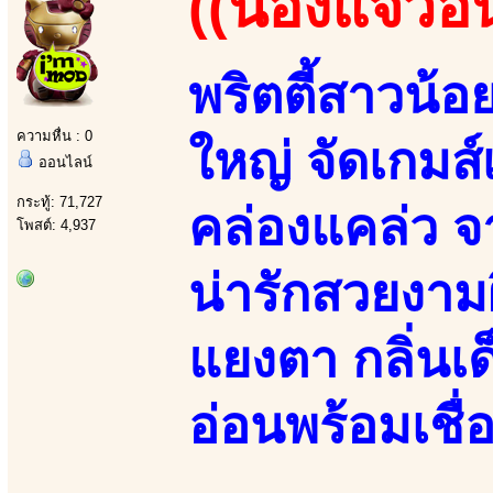
((น้องแจวอ
พริตตี้สาวน้อ
ความหื่น : 0
ใหญ่ จัดเกมส
ออนไลน์
กระทู้: 71,727
คล่องแคล่ว จ
โพสต์: 4,937
น่ารักสวยงา
แยงตา กลิ่นเ
อ่อนพร้อมเชื่