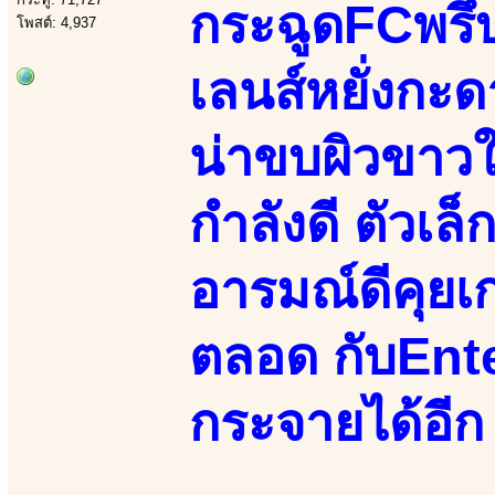
กระฉูดFCพรึ่
โพสต์: 4,937
เลนส์หยั่งกะดาร
น่าขบผิวขาวใ
กำลังดี ตัวเ
อารมณ์ดีคุยเก่
ตลอด กับEnt
กระจายได้อีก