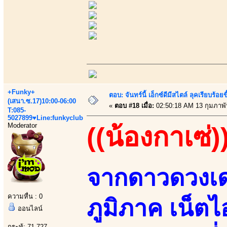
+Funky+
ตอบ: จันทร์นี้ เอ็กซ์ดีมีสไตล์ ลุคเรียบร
(เสนา.ซ.17)10:00-06:00
«
ตอบ #18 เมื่อ:
02:50:18 AM 13 กุมภาพั
T:085-
5027899♥Line:funkyclub
Moderator
((น้องกาเซ่)
จากดาวดวงเด่
ความหื่น : 0
ภูมิภาค เน็
ออนไลน์
กระทู้: 71,727