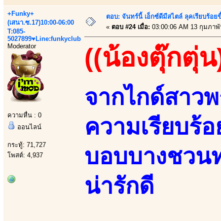
+Funky+
ตอบ: จันทร์นี้ เอ็กซ์ดีมีสไตล์ ลุคเรียบร
(เสนา.ซ.17)10:00-06:00
«
ตอบ #24 เมื่อ:
03:00:06 AM 13 กุมภาพั
T:085-
5027899♥Line:funkyclub
Moderator
((น้องตุ๊กตุ่น
จากไกด์สาวพ
ความหื่น : 0
ความเรียบร้อย
ออนไลน์
กระทู้: 71,727
บอบบางชวนทะ
โพสต์: 4,937
น่ารักดี