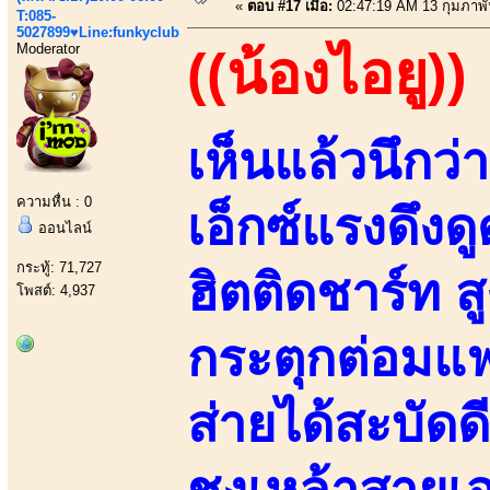
«
ตอบ #17 เมื่อ:
02:47:19 AM 13 กุมภาพั
T:085-
5027899♥Line:funkyclub
Moderator
((น้องไอยู))
เห็นแล้วนึก
ความหื่น : 0
เอ็กซ์แรงดึงด
ออนไลน์
กระทู้: 71,727
ฮิตติดชาร์ท ส
โพสต์: 4,937
กระตุกต่อมแฟ
ส่ายได้สะบัดด
ชงเหล้าสายเอ