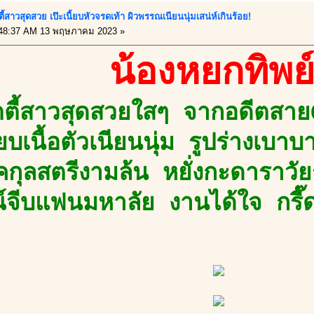
ตตี้สาวสุดสวย เป๊ะเนี้ยบหัวจรดเท้า ผิวพรรณเนียนนุ่มเสน่ห์เกินร้อย!
48:37 AM 13 พฤษภาคม 2023 »
น้องหยกทิพย
ตตี้สาวสุดสวยใสๆ จากอดีตสาย
ี้ยบเนื้อตัวเนียนนุ่ม รูปร่างเ
คกุลสตรีงามล้น หยั่งกะดาราวัยรุ
จีบแฟนมหาลัย งานได้ใจ กรี๊ดไ