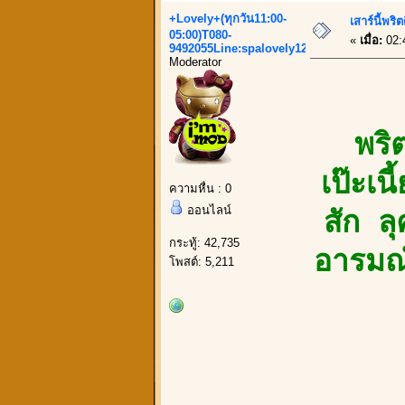
+Lovely+(ทุกวัน11:00-
เสาร์นี้พริ
05:00)T080-
«
เมื่อ:
02:
9492055Line:spalovely123
Moderator
พริ
เป๊ะเน
ความหื่น : 0
ออนไลน์
สัก ลุ
กระทู้: 42,735
อารมณ์
โพสต์: 5,211