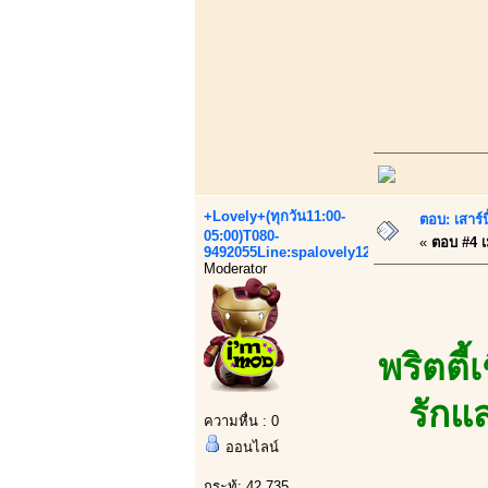
+Lovely+(ทุกวัน11:00-
ตอบ: เสาร์น
05:00)T080-
«
ตอบ #4 เม
9492055Line:spalovely123
Moderator
พริตตี้
รักแ
ความหื่น : 0
ออนไลน์
กระทู้: 42,735