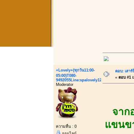
+Lovely+(ทุกวัน11:00-
ตอบ: เสาร์น
05:00)T080-
«
ตอบ #1 เม
9492055Line:spalovely123
Moderator
จากอ
แขนขาเ
ความหื่น : 0
ออนไลน์