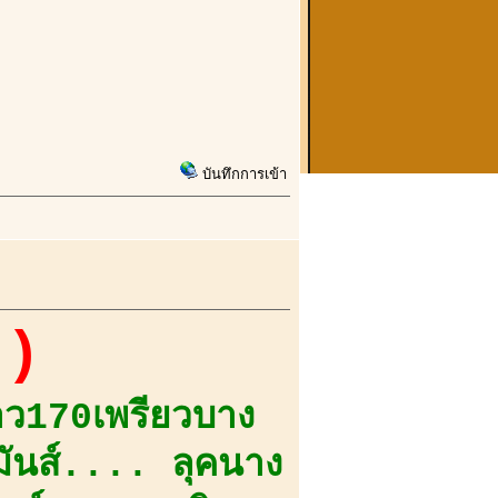
บันทึกการเข้า
))
าว170เพรียวบาง
มันส์.... ลุคนาง