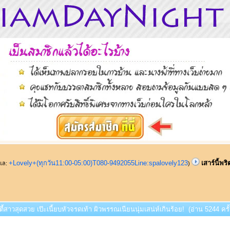
+Lovely+(ทุกวัน11:00-05:00)T080-9492055Line:spalovely123
เสาร์นี้พร
ูแล:
)
ิตตี้สาวสุดสวย เป๊ะเนี้ยบหัวจรดเท้า ผิวพรรณเนียนนุ่มเสน่ห์เกินร้อย! (อ่าน 5244 ครั้