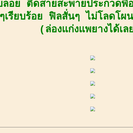
ลอย ติดสายสะพายประกวดพีอา
งๆเรียบร้อย ฟิลสั่นๆ ไม่โลดโผ
(ล่องแก่งแพยางได้เล