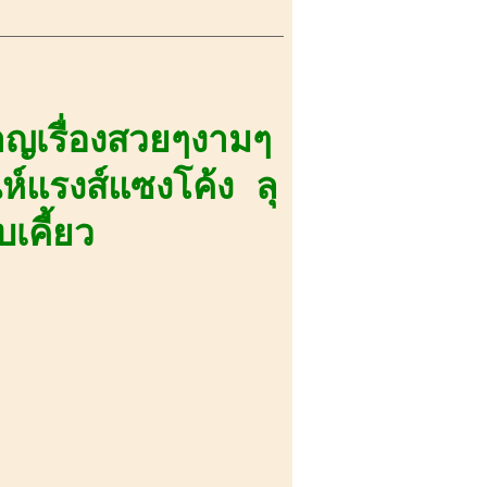
าญเรื่องสวยๆงามๆ
ห์แรงส์แซงโค้ง ลุ
เคี้ยว