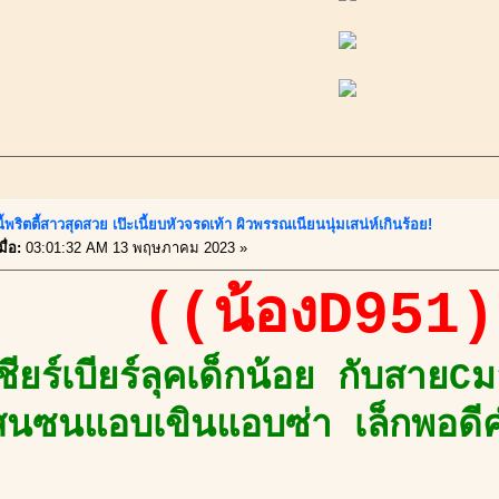
ี้พริตตี้สาวสุดสวย เป๊ะเนี้ยบหัวจรดเท้า ผิวพรรณเนียนนุ่มเสน่ห์เกินร้อย!
ื่อ:
03:01:32 AM 13 พฤษภาคม 2023 »
((น้องD951)
เชียร์เบียร์ลุคเด็กน้อย กับสายC
สนซนแอบเขินแอบซ่า เล็กพอดี