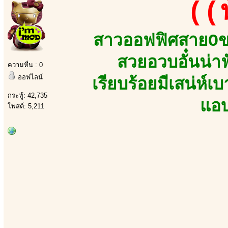
((
สาวออฟฟิศสายOขว
สวยอวบอั๋นน่า
ความหื่น : 0
ออฟไลน์
เรียบร้อยมีเสน่ห์เ
กระทู้: 42,735
แอบ
โพสต์: 5,211