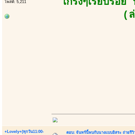
เกร็งๆเรียบร้อย
โพสต์: 5,211
(ล
+Lovely+(ทุกวัน11:00-
ตอบ: จันทร์นี้พบกับนางเเบบอิสระ ถ่ายรีวิ