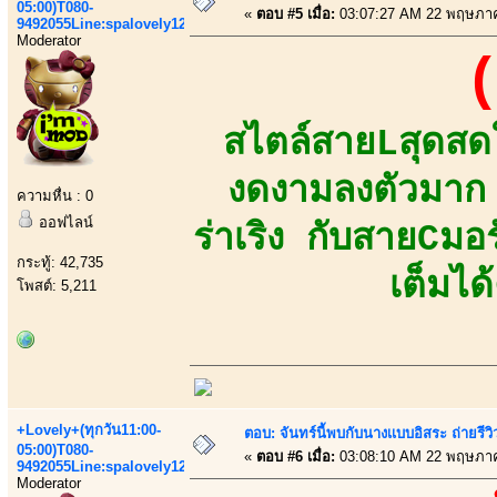
05:00)T080-
«
ตอบ #5 เมื่อ:
03:07:27 AM 22 พฤษภา
9492055Line:spalovely123
Moderator
(
สไตล์สายLสุดสดใส
งดงามลงตัวมาก 
ความหื่น : 0
ออฟไลน์
ร่าเริง กับสายCม
กระทู้: 42,735
เต็มได
โพสต์: 5,211
+Lovely+(ทุกวัน11:00-
ตอบ: จันทร์นี้พบกับนางเเบบอิสระ ถ่ายรีวิ
05:00)T080-
«
ตอบ #6 เมื่อ:
03:08:10 AM 22 พฤษภา
9492055Line:spalovely123
Moderator