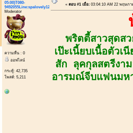
05:00)T080-
«
ตอบ #1 เมื่อ:
03:04:10 AM 22 พฤษภา
9492055Line:spalovely123
Moderator
พริตตี้สาวสุด
เป๊ะเนี้ยบเนื้อตัว
ความหื่น : 0
ออฟไลน์
สัก ลุคกุลสตรีงามล
กระทู้: 42,735
อารมณ์จีบแฟนมหาลั
โพสต์: 5,211