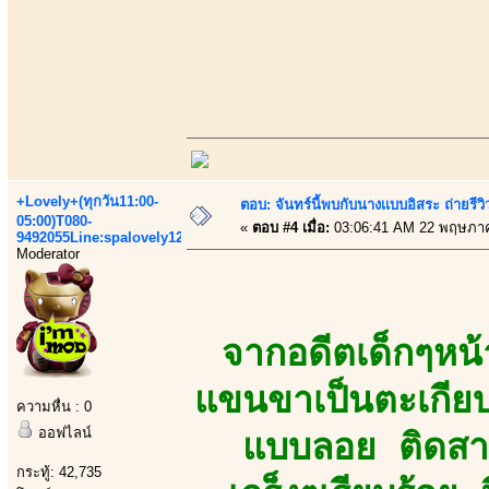
+Lovely+(ทุกวัน11:00-
ตอบ: จันทร์นี้พบกับนางเเบบอิสระ ถ่ายรีวิ
05:00)T080-
«
ตอบ #4 เมื่อ:
03:06:41 AM 22 พฤษภา
9492055Line:spalovely123
Moderator
จากอดีตเด็กๆหน
แขนขาเป็นตะเกียบ
ความหื่น : 0
ออฟไลน์
แบบลอย ติดสา
กระทู้: 42,735