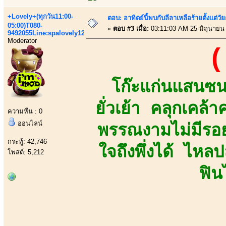
+Lovely+(ทุกวัน11:00-
ตอบ: อาทิตย์นี้พบกับลีลาเหลือร้ายตั้งแต่วัย
05:00)T080-
«
ตอบ #3 เมื่อ:
03:11:03 AM 25 มิถุนายน
9492055Line:spalovely123
Moderator
(
โก๊ะแก่นแสนซน 
ยั่วเย้า คลุกเคล้
ความหื่น : 0
ออนไลน์
พรรณงามไม่มีรอย
กระทู้: 42,746
ใจถึงพึ่งได้ ไห
โพสต์: 5,212
ฟิ