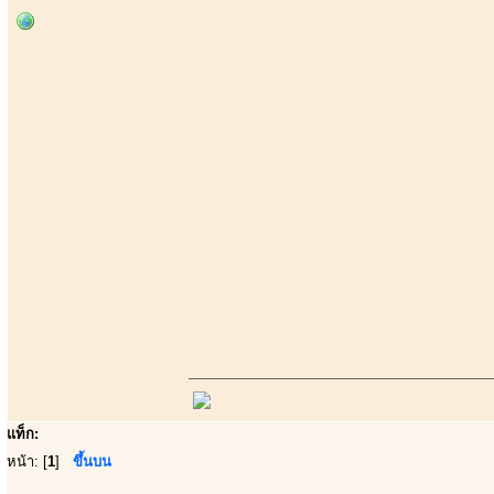
แท็ก:
หน้า: [
1
]
ขึ้นบน