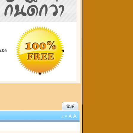
พิมพ์
A
A
A
A