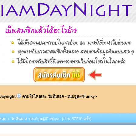
Daynight
ตามใจไหลเละ วัยทีนเอจ <เนปจูน@Funky>
หลเละ วัยทีนเอจ <เนปจูน@Funky> (อ่าน 37710 ครั้ง)