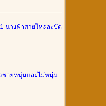
ีก 1 นางฟ้าสายไหลสะบัด
จชายหนุ่มและไม่หนุ่ม