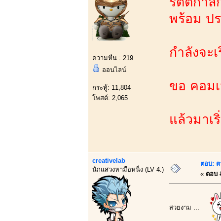
รัตติกาลก
พร้อม ป
กำลังจะเริ
ความหื่น : 219
ออนไลน์
ขอ คอมเม
กระทู้: 11,804
โพสต์: 2,065
แล้วมาเร
creativelab
ตอบ: ต
นักแสวงหามือหนี่ง (LV 4.)
«
ตอบ #
สวยงาม ...