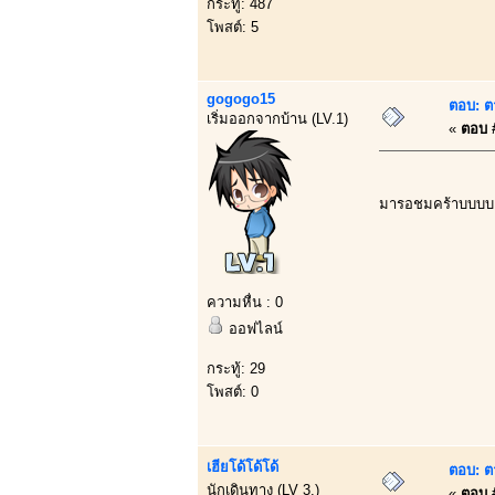
กระทู้: 487
โพสต์: 5
gogogo15
ตอบ: ต
เริ่มออกจากบ้าน (LV.1)
«
ตอบ #
มารอชมคร้าบบบ
ความหื่น : 0
ออฟไลน์
กระทู้: 29
โพสต์: 0
เฮียโด้โด้โด้
ตอบ: ต
นักเดินทาง (LV 3.)
«
ตอบ #