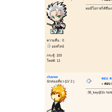
ผมมีโอกาสได้ขึ้นง
ความหื่น : 0
ออฟไลน์
กระทู้: 103
โพสต์: 11
charwe
ตอบ: ต
นักท่องเที่ยว (LV 2.)
«
ตอบ #
:36_key@2x:รอช