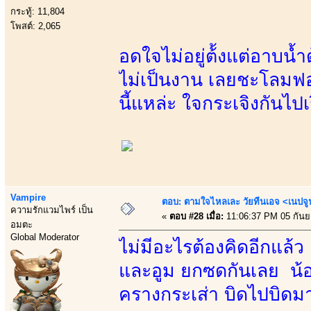
กระทู้: 11,804
โพสต์: 2,065
อดใจไม่อยู่ต้้งแต่อาบน้
ไม่เป็นงาน เลยชะโลมฟอ
นี้แหล่ะ ใจกระเจิงกันไปเ
Vampire
ตอบ: ตามใจไหลเละ วัยทีนเอจ <เนป
ความรักแวมไพร์ เป็น
«
ตอบ #28 เมื่อ:
11:06:37 PM 05 กันย
อมตะ
Global Moderator
ไม่มีอะไรต้องคิดอีกแล้ว
และอูม ยกซดกันเลย น้องห
ครางกระเส่า บิดไปบิดมา