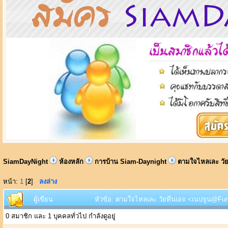
SiamDayNight
ห้องหลัก
การบ้าน Siam-Daynight
ตามใจไหลเละ วั
หน้า:
1
[
2
]
ลงล่าง
ผู้เขียน
หัวข้อ: ตามใจไหลเละ วัยทีนเอจ <เนปจูน@Funk
0 สมาชิก และ 1 บุคคลทั่วไป กำลังดูอยู่