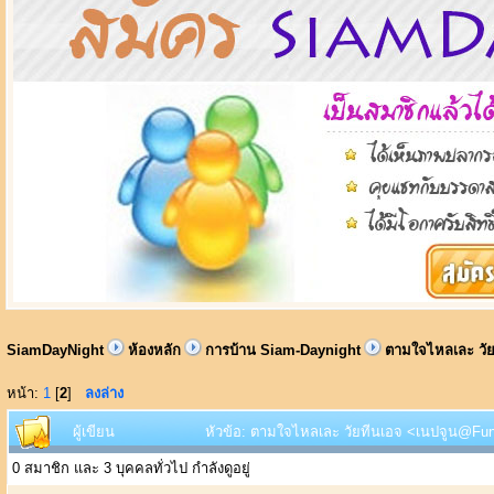
SiamDayNight
ห้องหลัก
การบ้าน Siam-Daynight
ตามใจไหลเละ วั
หน้า:
1
[
2
]
ลงล่าง
ผู้เขียน
หัวข้อ: ตามใจไหลเละ วัยทีนเอจ <เนปจูน@Funk
0 สมาชิก และ 3 บุคคลทั่วไป กำลังดูอยู่