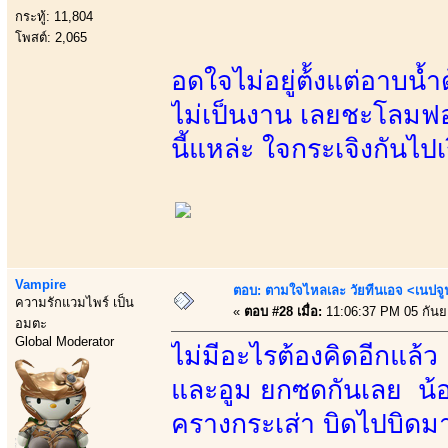
กระทู้: 11,804
โพสต์: 2,065
อดใจไม่อยู่ต้้งแต่อาบน้
ไม่เป็นงาน เลยชะโลมฟอ
นี้แหล่ะ ใจกระเจิงกันไปเ
Vampire
ตอบ: ตามใจไหลเละ วัยทีนเอจ <เนป
ความรักแวมไพร์ เป็น
«
ตอบ #28 เมื่อ:
11:06:37 PM 05 กันย
อมตะ
Global Moderator
ไม่มีอะไรต้องคิดอีกแล้ว
และอูม ยกซดกันเลย น้องห
ครางกระเส่า บิดไปบิดมา