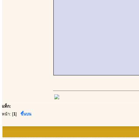
แท็ก:
หน้า: [
1
]
ขึ้นบน