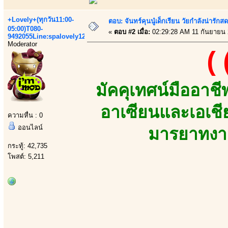
+Lovely+(ทุกวัน11:00-
ตอบ: จันทร์คุนนู๋เด็กเรียน วัยกำลังน่ารัก
05:00)T080-
«
ตอบ #2 เมื่อ:
02:29:28 AM 11 กันยายน 
9492055Line:spalovely123
Moderator
(
มัคคุเทศน์มืออาช
อาเซียนและเอเชี
ความหื่น : 0
ออนไลน์
มารยาทงาม
กระทู้: 42,735
โพสต์: 5,211