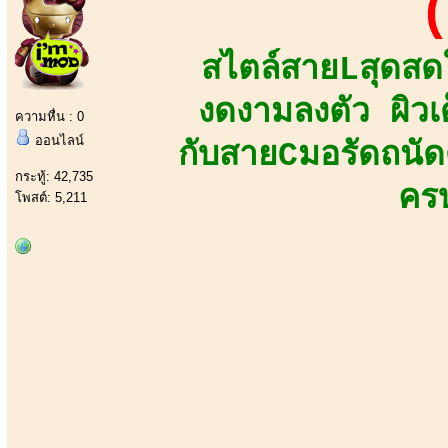
(
สไตล์สายLสุดสดใส
งดงามลงตัว ผิวเด
ความหื่น : 0
ออนไลน์
กับสายCมอรัดถนัด
กระทู้: 42,735
ครบ
โพสต์: 5,211