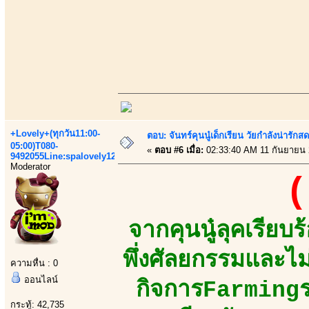
+Lovely+(ทุกวัน11:00-
ตอบ: จันทร์คุนนู๋เด็กเรียน วัยกำลังน่ารัก
05:00)T080-
«
ตอบ #6 เมื่อ:
02:33:40 AM 11 กันยายน 
9492055Line:spalovely123
Moderator
(
จากคุนนู๋ลุคเรีย
พึ่งศัลยกรรมและไม
ความหื่น : 0
ออนไลน์
กิจการFarmingร
กระทู้: 42,735