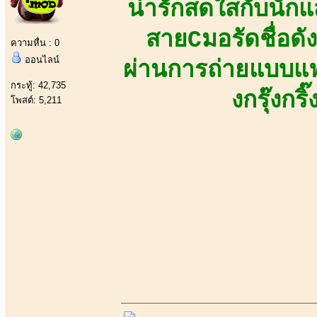
น่ารักสดใสกับนั
สายCมอรัดชื่อดั
ความหื่น : 0
ออนไลน์
ผ่านการถ่ายแบบแฟช
กระทู้: 42,735
งกรุ๊งกริ
โพสต์: 5,211