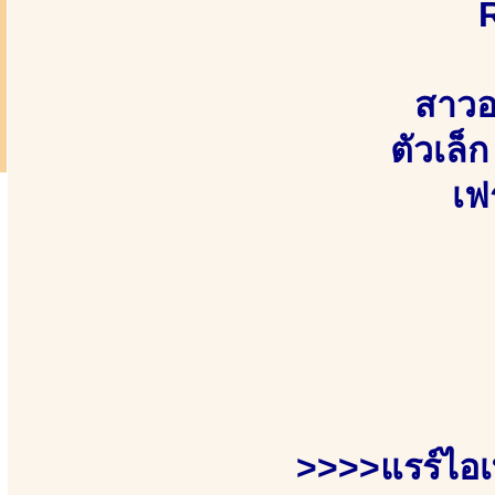
สาวอ
ตัวเล็ก
เฟร
>>>>แรร์ไอ