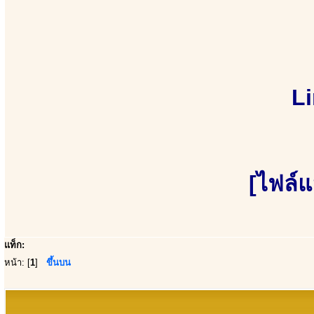
Li
[ไฟล์แ
แท็ก:
หน้า: [
1
]
ขึ้นบน