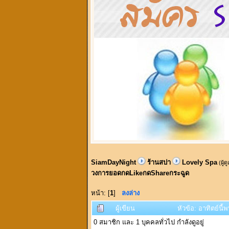
SiamDayNight
ร้านสปา
Lovely Spa
(ผู้ด
วงการยอดกดLikeกดShareกระฉูด
หน้า: [
1
]
ลงล่าง
ผู้เขียน
หัวข้อ: อาทิตย์น
0 สมาชิก และ 1 บุคคลทั่วไป กำลังดูอยู่