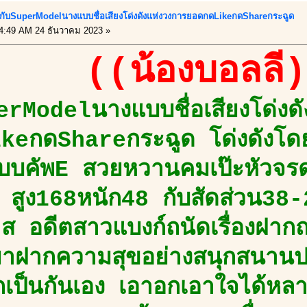
พบกับSuperModelนางแบบชื่อเสียงโด่งดังแห่งวงการยอดกดLikeกดShareกระฉูด
4:49 AM 24 ธันวาคม 2023 »
((น้องบอลลี่
erModelนางแบบชื่อเสียงโด่งด
keกดShareกระฉูด โด่งดังโด
บบคัพE สวยหวานคมเป๊ะหัวจรด
สูง168หนัก48 กับสัดส่วน38-
าส อดีตสาวแบงก์ถนัดเรื่องฝาก
มาฝากความสุขอย่างสนุกสนานป
รักเป็นกันเอง เอาอกเอาใจได้หล