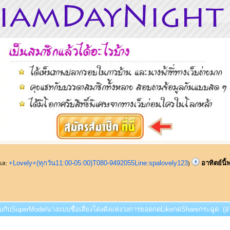
+Lovely+(ทุกวัน11:00-05:00)T080-9492055Line:spalovely123
อาทิตย์นี
ูแล:
)
ี้พบกับSuperModelนางแบบชื่อเสียงโด่งดังแห่งวงการยอดกดLikeกดShareกระฉูด (อ่า