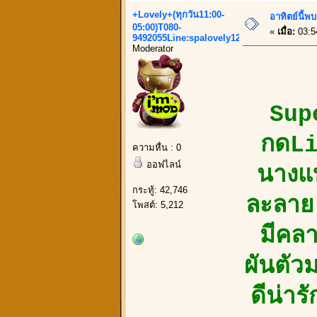
+Lovely+(ทุกวัน11:00-
อาทิตย์นี้
05:00)T080-
«
เมื่อ:
03:5
9492055Line:spalovely123
Moderator
Sup
กดLi
ความหื่น : 0
ออฟไลน์
นางแ
กระทู้: 42,746
ละลาย 
โพสต์: 5,212
มีคล
ผันตัว
ดีน่า