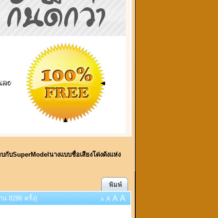
้พบกับSuperModelนางแบบชื่อเสียงโด่งดังแห่ง
พิมพ์
A
A
น 8286 ครั้ง)
A
A