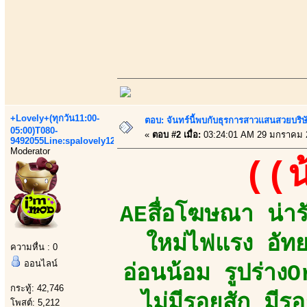
+Lovely+(ทุกวัน11:00-
ตอบ: จันทร์นี้พบกับธุรการสาวเเสนสวยบริ
05:00)T080-
«
ตอบ #2 เมื่อ:
03:24:01 AM 29 มกราคม 
9492055Line:spalovely123
Moderator
((น
AEสื่อโฆษณา น่ารั
ใหม่ไฟแรง อัทยา
ความหื่น : 0
ออนไลน์
อ่อนน้อม รูปร่างO
กระทู้: 42,746
ไม่มีรอยสัก มีร
โพสต์: 5,212