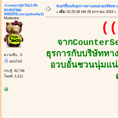
+Lovely+(ทุกวัน11:00-
จันทร์นี้พบกับธุรการสาวเเสนสวยบริษัทท
05:00)T080-
«
เมื่อ:
03:20:38 AM 29 มกราคม 2024 »
9492055Line:spalovely123
Moderator
((
จากCounterSer
ธุรการกับบริษัท
ความหื่น : 0
ออนไลน์
อวบอั๋นชวนนุ่มแน
กระทู้: 42,746
โพสต์: 5,212