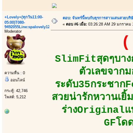
+Lovely+(ทุกวัน11:00-
ตอบ: จันทร์นี้พบกับธุรการสาวเเสนสวยบริ
05:00)T080-
«
ตอบ #6 เมื่อ:
03:26:28 AM 29 มกราคม 
9492055Line:spalovely123
Moderator
(
SlimFitสุดๆบางก
ตัวเลขจากม
ความหื่น : 0
ออนไลน์
ระดับ35กระชากF
กระทู้: 42,746
สวยน่ารักหวานเยิ้
โพสต์: 5,212
ร่างOriginalแท้
GFโดด