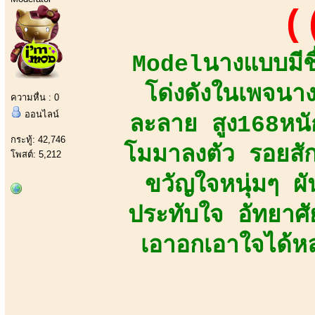
(
Modelนางแบบมีช
โด่งดังในเพจนา
ความหื่น : 0
ออนไลน์
ละลาย สูง168หนั
กระทู้: 42,746
โมมาลงตัว รอยสัก
โพสต์: 5,212
ขวัญใจหนุ่มๆ ผ
ประทับใจ อัทยาศัย
เอาอกเอาใจได้หล