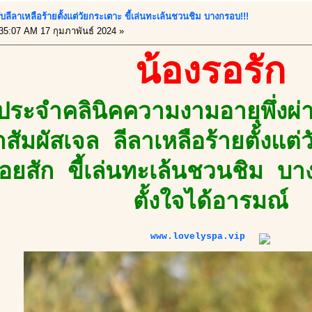
กับลีลาเหลือร้ายตั้งแต่วัยกระเตาะ ขี้เล่นทะเล้นชวนชิม บางกรอบ!!!
35:07 AM 17 กุมภาพันธ์ 2024 »
น้องรอรัก
วยประจำคลินิคความงามอายุพึ่งผ
สัมผัสเจล ลีลาเหลือร้ายตั้งแต่
ร้รอยสัก ขี้เล่นทะเล้นชวนชิม 
ตั้งใจได้อารมณ์
www.lovelyspa.vip