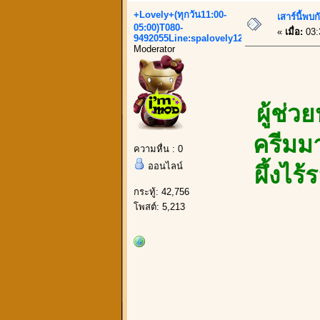
+Lovely+(ทุกวัน11:00-
เสาร์นี้พบ
05:00)T080-
«
เมื่อ:
03:
9492055Line:spalovely123
Moderator
ผู้ช่
ครีมมา
ความหื่น : 0
ออนไลน์
ผึ้งไ
กระทู้: 42,756
โพสต์: 5,213