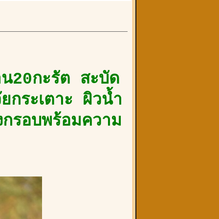
่าน20กะรัต สะบัด
วัยกระเตาะ ผิวน้ำ
บางกรอบพร้อมความ