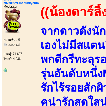
5027899♥Line:funkyclub
Moderator
((น้องดาร์ลิ้
จากดาวดังนัก
ความหื่น : 0
เองไม่มีสแตนอ
ออฟไลน์
กระทู้: 71,697
พกดีกรีทะลุร
โพสต์: 4,936
รุ่นอันดับหนึ
รักไร้รอยสักผ
คน่ารักสดใสน