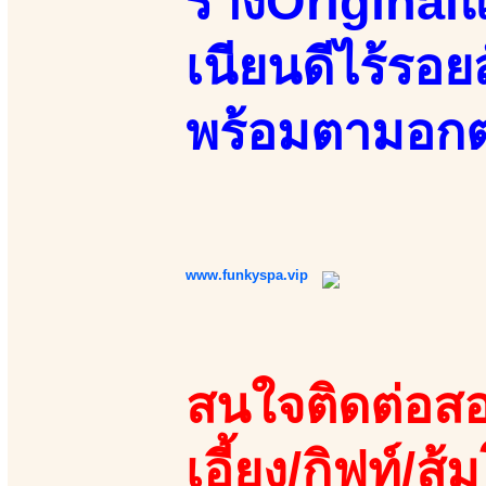
ร่างOriginal
เนียนดีไร้รอ
พร้อมตามอกต
www.funkyspa.vip
สนใจติดต่อสอ
เอี้ยง/กิฟท์/ส้ม