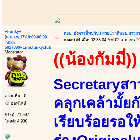
+Funky+
ตอบ: อังคารนี้พบกับ!! สายCว่าที่พยบ.สาวสว
(เสนา.ซ.17)10:00-06:00
«
ตอบ #4 เมื่อ:
02:33:04 AM 02 เมษายน 20
T:085-
5027899♥Line:funkyclub
Moderator
((น้องกัมมี่))
Secretaryสา
ความหื่น : 0
คลุกเคล้ามั้ยก
ออฟไลน์
กระทู้: 71,697
เรียบร้อยรอให
โพสต์: 4,936