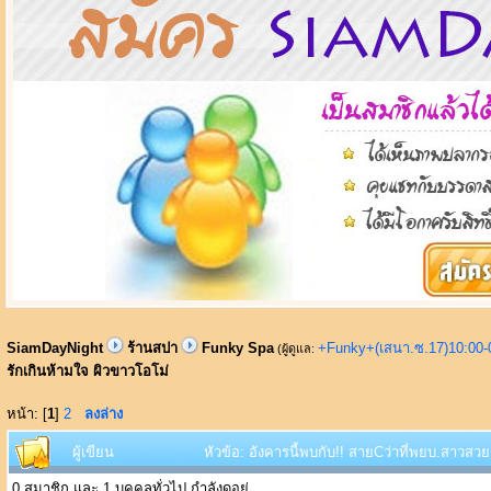
SiamDayNight
ร้านสปา
Funky Spa
+Funky+(เสนา.ซ.17)10:00-
(ผู้ดูแล:
รักเกินห้ามใจ ผิวขาวโอโม่
หน้า: [
1
]
2
ลงล่าง
ผู้เขียน
หัวข้อ: อังคารนี้พบกับ!! สายCว่าที่พยบ.สาวสวย
0 สมาชิก และ 1 บุคคลทั่วไป กำลังดูอยู่