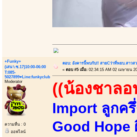
+Funky+
ตอบ: อังคารนี้พบกับ!! สายCว่าที่พยบ.สาวสว
(เสนา.ซ.17)10:00-06:00
«
ตอบ #5 เมื่อ:
02:34:15 AM 02 เมษายน 20
T:085-
5027899♥Line:funkyclub
Moderator
((น้องชาลอ
Import ลูกคร
Good Hope ผิ
ความหื่น : 0
ออฟไลน์