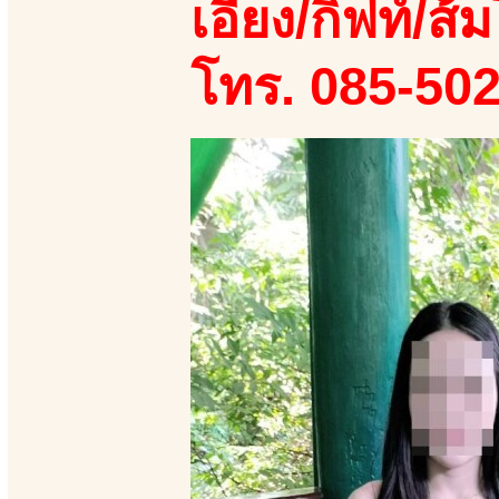
เอี้ยง/กิฟท์/ส้ม
โทร. 085-50