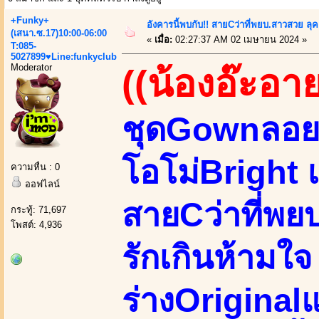
+Funky+
อังคารนี้พบกับ!! สายCว่าที่พยบ.สาวสวย ลุ
(เสนา.ซ.17)10:00-06:00
«
เมื่อ:
02:27:37 AM 02 เมษายน 2024 »
T:085-
5027899♥Line:funkyclub
Moderator
((น้องอ๊ะอาย
ชุดGownลอยมา
โอโม่Bright 
ความหื่น : 0
ออฟไลน์
สายCว่าที่พย
กระทู้: 71,697
โพสต์: 4,936
รักเกินห้ามใจ
ร่างOriginal