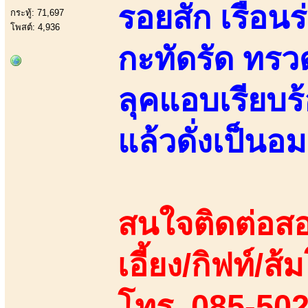
รอยสัก เรือนร
กระทู้: 71,697
โพสต์: 4,936
กะทัดรัด ทรว
ลุคแอบเรียบ
แล้วดั่งเป็นอ
สนใจติดต่อสอ
เอี้ยง/กิฟท์/ส้ม
โทร. 085-50