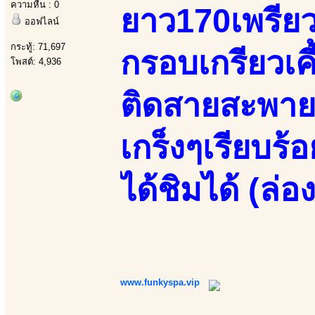
ความหื่น : 0
ยาว170เพรีย
ออฟไลน์
กระทู้: 71,697
กรอบเกรียวเคี
โพสต์: 4,936
ติดสายสะพาย
เกร็งๆเรียบร้
ได้ชิมได้ (ล่
www.funkyspa.vip