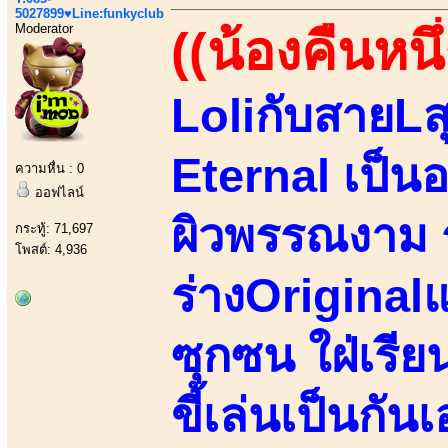
5027899♥Line:funkyclub
Moderator
((น้องคืนหนึ่
LoliกับสายLส
Eternal เป็น
ความหื่น : 0
ออฟไลน์
ผิวพรรณงาม ร
กระทู้: 71,697
โพสต์: 4,936
ร่างOriginalแ
ซุกซน ใฝ่เรียนร
ขี้เล่นเป็นกั