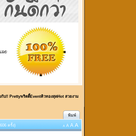
พบกับ!! Prettyพริตตี้EventคิวทองสุดHot สวยงาม
พิมพ์
A
A
606 ครั้ง)
A
A