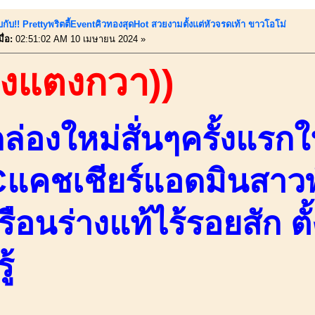
บกับ!! Prettyพริตตี้EventคิวทองสุดHot สวยงามตั้งแต่หัวจรดเท้า ขาวโอโม่
ื่อ:
02:51:02 AM 10 เมษายน 2024 »
องแตงกวา))
ล่องใหม่สั่นๆครั้งแรกใ
แคชเชียร์แอดมินสาวพ
รือนร่างแท้ไร้รอยสัก ต
ู้