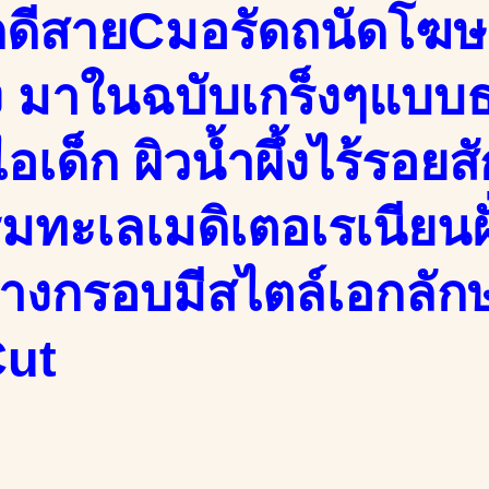
ักดีสายCมอรัดถนัดโฆ
ง มาในฉบับเกร็งๆแบบ
ไอเด็ก ผิวน้ำผึ้งไร้รอย
ิมทะเลเมดิเตอเรเนียนฝ
บางกรอบมีสไตล์เอกลัก
ut