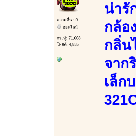
น่าร
ความหื่น : 0
กล้อ
ออฟไลน์
กระทู้: 71,668
กลิ่น
โพสต์: 4,935
จากร
เล็ก
321C