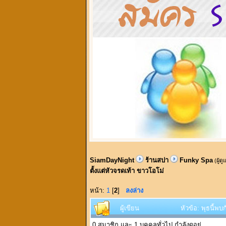
SiamDayNight
ร้านสปา
Funky Spa
(ผู้ด
ตั้งแต่หัวจรดเท้า ขาวโอโม่
หน้า:
1
[
2
]
ลงล่าง
ผู้เขียน
หัวข้อ: พุธนี้พ
0 สมาชิก และ 1 บุคคลทั่วไป กำลังดูอยู่