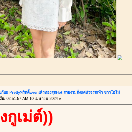
บกับ!! Prettyพริตตี้EventคิวทองสุดHot สวยงามตั้งแต่หัวจรดเท้า ขาวโอโม่
ื่อ:
02:51:57 AM 10 เมษายน 2024 »
งกูเม่ต์))