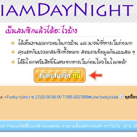
+Funky+(เสนา.ซ.17)10:00-06:00 T:085-5027899♥Line:funkyclub
พุธนี้
ูแล:
)
บกับ!! Prettyพริตตี้EventคิวทองสุดHot สวยงามตั้งแต่หัวจรดเท้า ขาวโอโม่ (อ่าน 18