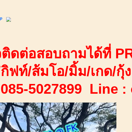
ip
ติดต่อสอบถามได้ที่ PR
/กิฟท์/ส้มโอ/มิ้ม/เกด/กุ้ง
 085-5027899 Line :