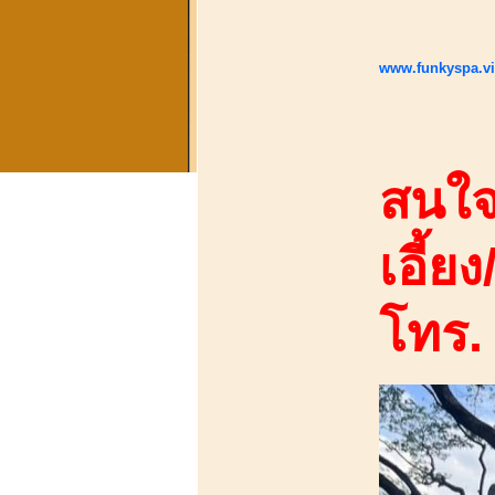
www.funkyspa.v
สนใจ
เอี้ยง
โทร.