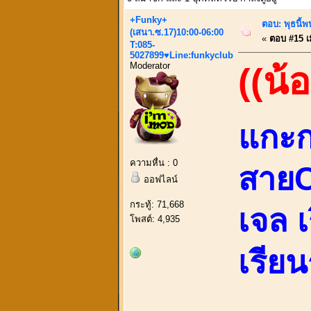
+Funky+
ตอบ: พุธนี้พ
(เสนา.ซ.17)10:00-06:00
«
ตอบ #15 เม
T:085-
5027899♥Line:funkyclub
Moderator
((น้
แกะก
ความหื่น : 0
สายC
ออฟไลน์
กระทู้: 71,668
เจล เ
โพสต์: 4,935
เรียนร